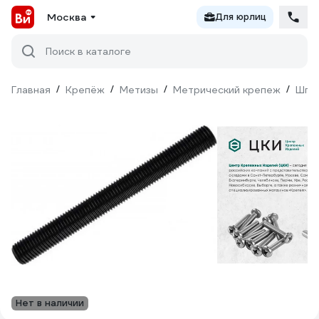
Москва
Для юрлиц
Поиск в каталоге
Главная
/
Крепёж
/
Метизы
/
Метрический крепеж
/
Шпи
Нет в наличии