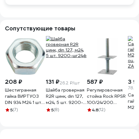
Сопутствующие товары
208 ₽
131 ₽
587 ₽
3 9
26.2 ₽/шт
78.4
Шестигранная
Шайба гроверная
Регулировочная
Само
гайка ВИРТУОЗ
R2R цинк, din 127,
стойка Rock RPSR
гайк
DIN 934 M24 1 шт
м24, 5 шт. 9200-
100/24/200
М24 
01450
шг24ф
М24х80х200 мм
5
(7)
5
(8)
4.8
(12)
оц. у
488817
ZA51