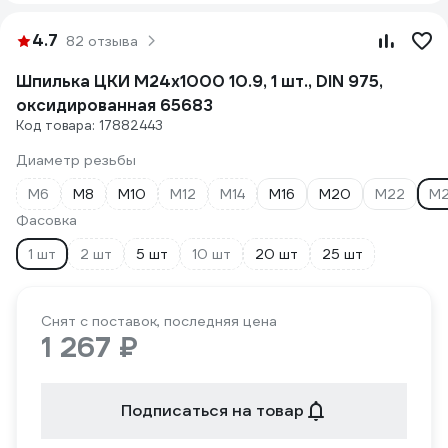
4.7
82 отзыва
Шпилька ЦКИ М24х1000 10.9, 1 шт., DIN 975,
оксидированная 65683
Код товара: 17882443
Диаметр резьбы
М6
М8
М10
М12
М14
М16
М20
М22
М
Фасовка
1 шт
2 шт
5 шт
10 шт
20 шт
25 шт
Снят с поставок, последняя цена
1 267 ₽
Подписаться на товар