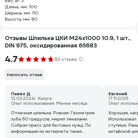
Вес, кг: 3
Длина, мм: 100
Ширина, мм: 110
Высота, мм: 80
Отзывы Шпилька ЦКИ М24х1000 10.9, 1 шт.,
DIN 975, оксидированная 65683
4.7
82 отзыва
Написать отзыв
Павел Д.
Евгений
12.03.2024
г. Калуга
17.11.2025
Опыт использования: Менее месяца
Опыт использ
Отличная шпилька. Ровная. Геометрия
Хорошая, наг
зуба 60 градусов, мерял лекалами.
Использовал 
Собрал пресс для бытовых нужд. По
ступице. Ран
информации из интернета такая
китайской шпи
шпилька одна должна держать 14 тонн
эту, мне пон