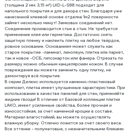
(толщина 2 мм; 3,15 м²) LKD-L-S88 подходит для
напольного покрытия и для декора стен. Благодаря уже
нанесенной клеевой основе отделка 1м2 поверхности
займет несколько минут! Замковых соединений нет.
Соединение производится стык в стык. Не требуется
применение клея или герметика. Достаточно снять
защитную пленку и наклеить плитку на любое твёрдое,
ровное основание. Основанием может служить как
старое покрытие -ламинат, линолеум, плитка или паркет,
так и новое -ОСБ, гипсокартон или фанера. Отрезать по
размеру можно обычным канцелярским ножом. В случае
повреждения вы можете заменить одну плитку, не
демонтируя всё покрытие.
В серии Делюкс используется каменно-пластиковый
композит, плитка имеет улучшенные характеристики. При
использовании в качестве панелей для стен, применяйте
жидкие гвозди! В отличии от Базовой коллекции плитки
LAKO, имеет усиленные свойства, более прочная и
износостойкая, за счет каменной крошки в составе.
Материал влагостойкий, вы можете осуществлять
влажную уборку. Отлично ложится за счет своего веса.
Все оттенки - полуматовые, с незначительными бликами.