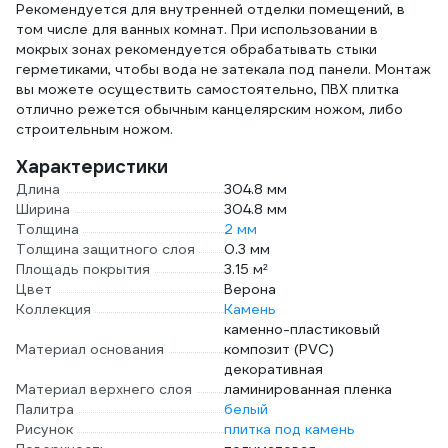
Рекомендуется для внутренней отделки помещений, в
том числе для ванных комнат. При использовании в
мокрых зонах рекомендуется обрабатывать стыки
герметиками, чтобы вода не затекала под панели. Монтаж
вы можете осуществить самостоятельно, ПВХ плитка
отлично режется обычным канцелярским ножом, либо
строительным ножом.
Характеристики
Длина
304.8 мм
Ширина
304.8 мм
Толщина
2 мм
Толщина защитного слоя
0.3 мм
Площадь покрытия
3.15 м²
Цвет
Верона
Коллекция
Камень
каменно-пластиковый
Материал основания
композит (PVC)
декоративная
Материал верхнего слоя
ламинированная пленка
Палитра
белый
Рисунок
плитка под камень