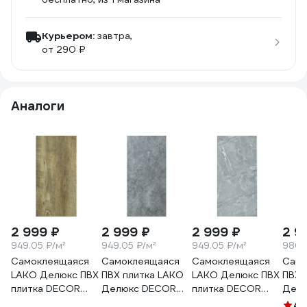
Курьером:
завтра,
от 290 ₽
Аналоги
2 999 ₽
2 999 ₽
2 999 ₽
2 9
949.05 ₽/м²
949.05 ₽/м²
949.05 ₽/м²
980.
Самоклеящаяся
Самоклеящаяся
Самоклеящаяся
Само
LAKO Делюкс ПВХ
ПВХ плитка LAKO
LAKO Делюкс ПВХ
ПВХ 
плитка DECOR
Делюкс DECOR
плитка DECOR
Делю
Акация 32 класс
Серый гранит
Серый шторм 32
беле
4.