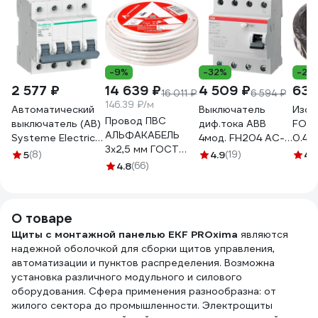
-9%
-32%
-26
2 577 ₽
14 639 ₽
4 509 ₽
63 
16 011 ₽
6 594 ₽
146.39 ₽/м
Автоматический
Выключатель
Изол
Провод ПВС
выключатель (АВ)
диф.тока ABB
FORT
АЛЬФАКАБЕЛЬ
Systeme Electric
4мод. FH204 AC-
0.4м
3х2,5 мм ГОСТ
City9 Set C, 25 А,
40/0,3
7124
5
(8)
4.9
(19)
4.
100 м 05053
4 Р, 6 kА, 400 В
4.8
(66)
2CSF204003R3400
C9F36425
О товаре
Щиты с монтажной панелью EKF PROxima
являются
надежной оболочкой для сборки щитов управления,
автоматизации и пунктов распределения. Возможна
установка различного модульного и силового
оборудования. Сфера применения разнообразна: от
жилого сектора до промышленности. Электрощиты