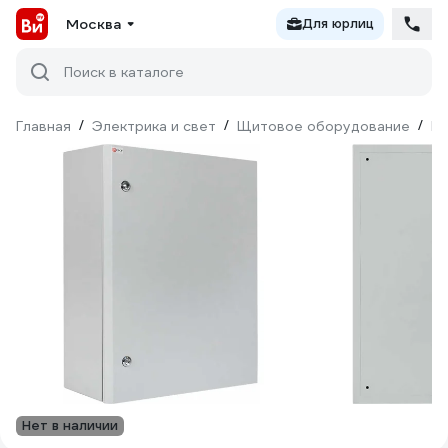
Москва
Для юрлиц
Поиск в каталоге
Главная
/
Электрика и свет
/
Щитовое оборудование
/
Щ
Нет в наличии