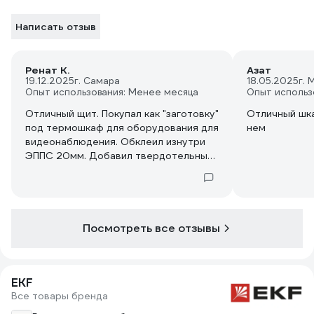
Написать отзыв
Ренат К.
Азат
19.12.2025
г. Самара
18.05.2025
г. 
Опыт использования: Менее месяца
Опыт использ
Отличный щит. Покупал как "заготовку"
Отличный шка
под термошкаф для оборудования для
нем
видеонаблюдения. Обклеил изнутри
ЭППС 20мм. Добавил твердотельный
обогреватель 50Вт и термостат. Всё
поместилось. Сухо и комфортно :)
Посмотреть все отзывы
EKF
Все товары бренда