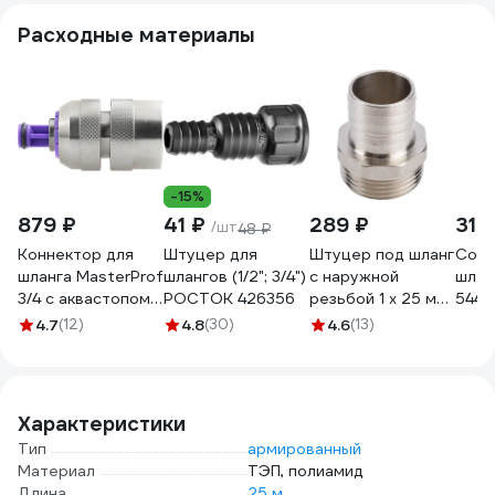
Расходные материалы
-15%
879 ₽
41 ₽
289 ₽
310
/шт
48 ₽
Коннектор для
Штуцер для
Штуцер под шланг
Соед
шланга MasterProf
шлангов (1/2"; 3/4")
с наружной
шлан
3/4 с аквастопом
РОСТОК 426356
резьбой 1 х 25 мм
5441
соединитель
СТМ CRSM0125
4.7
(12)
4.8
(30)
4.6
(13)
латунь
ДС.070679.ИМ
Характеристики
Тип
армированный
Материал
ТЭП, полиамид
Длина
25 м