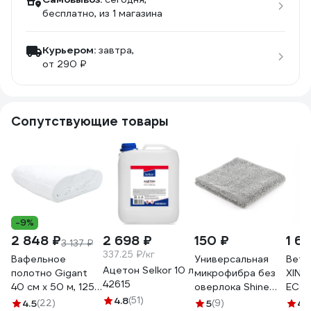
бесплатно
, из 1 магазина
Курьером:
завтра,
от 290 ₽
Сопутствующие товары
-9%
2 848 ₽
2 698 ₽
150 ₽
1 6
3 137 ₽
337.25 ₽/кг
Вафельное
Универсальная
Вет
Ацетон Selkor 10 л
полотно Gigant
микрофибра без
XIN
42615
40 см х 50 м, 125
оверлока Shine
ECO
г/м2 GVL-200
4.8
(51)
systems edgeless
TRAD
4.5
(22)
5
(9)
4.