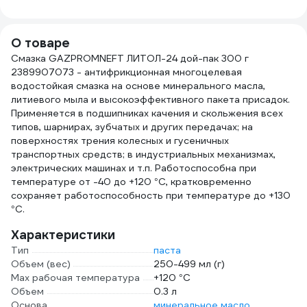
40x40 см, 400 г/
ГОСТ
м2, цвет серый
трик
SS446
10 к
О товаре
Смазка GAZPROMNEFT ЛИТОЛ-24 дой-пак 300 г
2389907073 - антифрикционная многоцелевая
водостойкая смазка на основе минерального масла,
литиевого мыла и высокоэффективного пакета присадок.
Применяется в подшипниках качения и скольжения всех
типов, шарнирах, зубчатых и других передачах; на
поверхностях трения колесных и гусеничных
транспортных средств; в индустриальных механизмах,
электрических машинах и т.п. Работоспособна при
температуре от -40 до +120 °С, кратковременно
сохраняет работоспособность при температуре до +130
°С.
Характеристики
Тип
паста
Объем (вес)
250-499 мл (г)
Max рабочая температура
+120 °С
Объем
0.3 л
Основа
минеральное масло