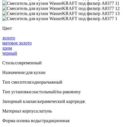
Цвет
золото
матовое золото
хром
черный
Стиль:
современный
Назначение:
для кухни
Тип смесителя:
однорычажный
Тип установки:
настольный/на раковину
Запорный клапан:
керамический картридж
Материал корпуса:
латунь
Форма излива воды:
традиционная