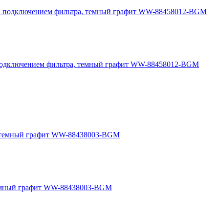
 подключением фильтра, темный графит WW-88458012-BGM
темный графит WW-88438003-BGM