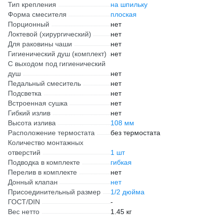
Тип крепления
на шпильку
Форма смесителя
плоская
Порционный
нет
Локтевой (хирургический)
нет
Для раковины чаши
нет
Гигиенический душ (комплект)
нет
С выходом под гигиенический
душ
нет
Педальный смеситель
нет
Подсветка
нет
Встроенная сушка
нет
Гибкий излив
нет
Высота излива
108 мм
Расположение термостата
без термостата
Количество монтажных
отверстий
1 шт
Подводка в комплекте
гибкая
Перелив в комплекте
нет
Донный клапан
нет
Присоединительный размер
1/2 дюйма
ГОСТ/DIN
-
Вес нетто
1.45 кг