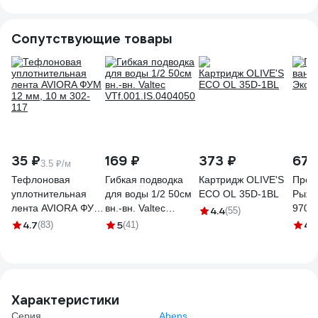
Сопутствующие товары
35 ₽
169 ₽
373 ₽
67 
3.5 ₽/м
Тефлоновая
Гибкая подводка
Картридж OLIVE'S
Проб
уплотнительная
для воды 1/2 50см
ECO OL 35D-1BL
Рыжи
лента AVIORA ФУМ
вн.-вн. Valtec
9700
4.4
(55)
12 мм, 10 м 302-
VTf.001.IS.0404050
4.7
5
4
(83)
(41)
(2
117
Характеристики
Серия
Abens