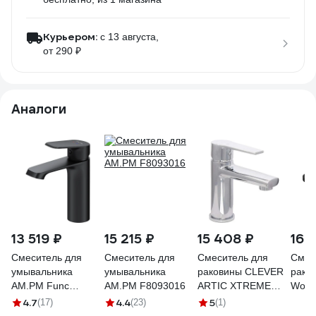
Курьером:
c 13 августа,
от 290 ₽
Аналоги
13 519 ₽
15 215 ₽
15 408 ₽
16 
Смеситель для
Смеситель для
Смеситель для
Смес
умывальника
умывальника
раковины CLEVER
рако
AM.PM Func
AM.PM F8093016
ARTIC XTREME
Wogh
черный F8F02122
98690
граф
4.7
4.4
5
(17)
(23)
(1)
011-