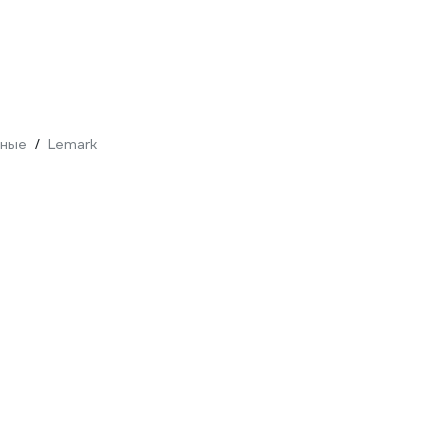
жные
Lemark
/