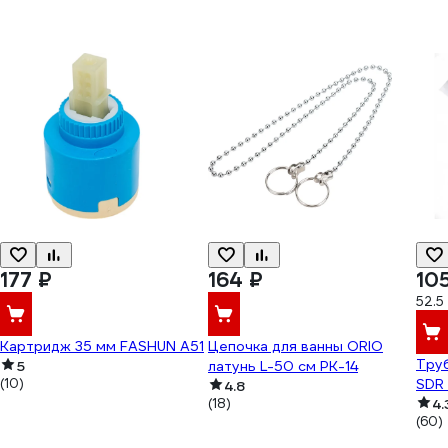
177 ₽
164 ₽
10
52.5
Картридж 35 мм FASHUN A51
Цепочка для ванны ORIO
Труб
5
латунь L-50 см РК-14
(10)
SDR 
4.8
(18)
4.
(60)