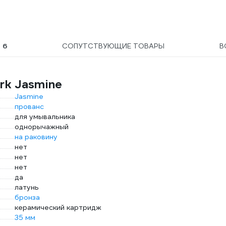
Ы
6
СОПУТСТВУЮЩИЕ ТОВАРЫ
В
rk Jasmine
Jasmine
прованс
для умывальника
однорычажный
на раковину
нет
нет
нет
да
латунь
бронза
керамический картридж
35 мм