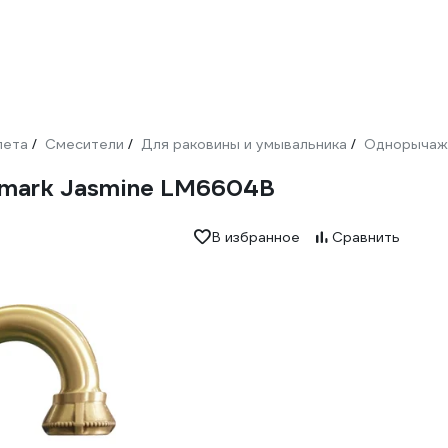
лета
Смесители
Для раковины и умывальника
Однорыча
/
/
/
emark Jasmine LM6604B
В избранное
Сравнить