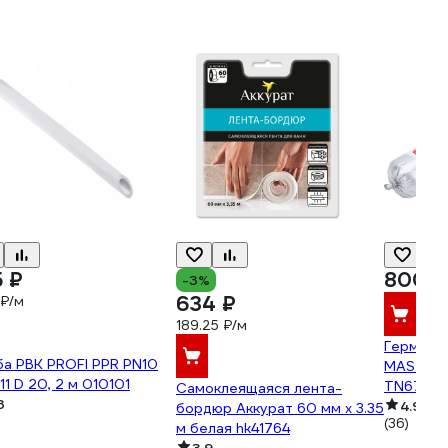
5 ₽
800 ₽
-3%
634 ₽
 ₽/м
189.25 ₽/м
Герметик
а РВК PROFI PPR PN10
MASTER 
11 D 20, 2 м 010101
TN6780
Самоклеящаяся лента-
3
4.9
бордюр Аккурат 60 мм x 3.35
(36)
м белая hk41764