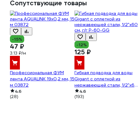
Сопутствующие товары
-15%
-12%
47 ₽
125 ₽
3.13 ₽/м
Профессиональная ФУМ
Гибкая подводка для воды
лента AQUALINK 19х0,2 мм, 15
Gigant с оплеткой из
м 03872
нержавеющей стали, 1/2"х60
4.6
см, г/г P-60-GG
4.6
(28)
(193)