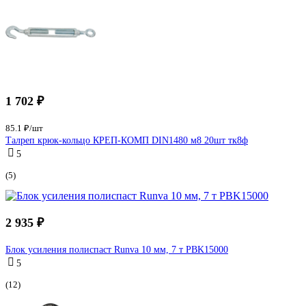
1 702 ₽
85.1 ₽/шт
Талреп крюк-кольцо КРЕП-КОМП DIN1480 м8 20шт тк8ф
5
(5)
2 935 ₽
Блок усиления полиспаст Runva 10 мм, 7 т PBK15000
5
(12)