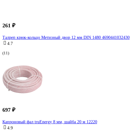
261 ₽
Талреп крюк-кольцо Метизный двор 12 мм DIN 1480 4690441032430
4.7
(11)
697 ₽
Капроновый фал truEnergy 8 мм, шайба 20 м 12220
4.9