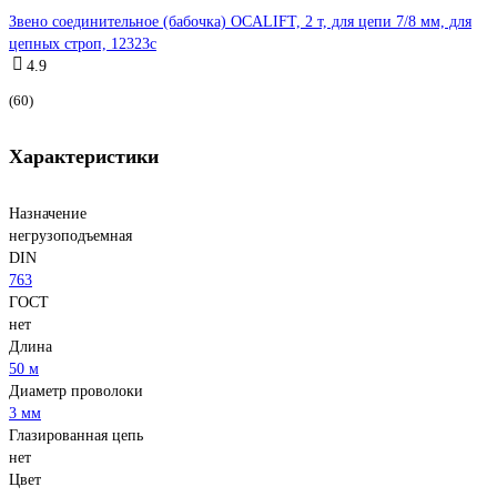
Звено соединительное (бабочка) OCALIFT, 2 т, для цепи 7/8 мм, для
цепных строп, 12323c
4.9
(60)
Характеристики
Назначение
негрузоподъемная
DIN
763
ГОСТ
нет
Длина
50 м
Диаметр проволоки
3 мм
Глазированная цепь
нет
Цвет