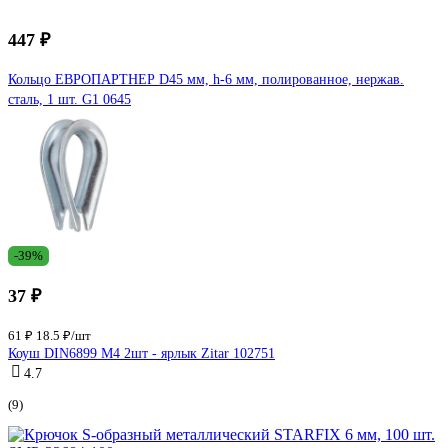
447 ₽
Кольцо ЕВРОПАРТНЕР D45 мм, h-6 мм, полированное, нержав.
сталь, 1 шт. G1 0645
-39%
37 ₽
61 ₽
18.5 ₽/шт
Коуш DIN6899 М4 2шт - ярлык Zitar 102751
4.7
(9)