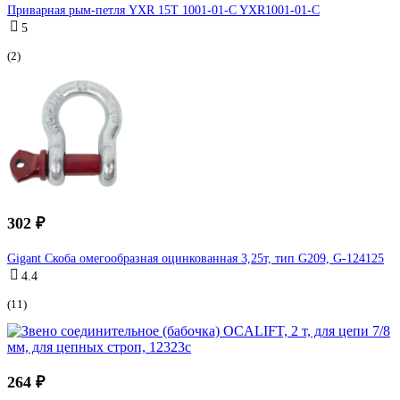
Приварная рым-петля YXR 15T 1001-01-C YXR1001-01-C
5
(2)
302 ₽
Gigant Скоба омегообразная оцинкованная 3,25т, тип G209, G-124125
4.4
(11)
264 ₽