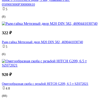
0509003000P300000610
5
(8)
322 ₽
Рым-гайка Метизный двор М20 DIN 582, 4690441030740
5
(6)
920 ₽
Омегообразная скоба с резьбой HITCH G209, 6.5 т SZ072021
4.8
(88)