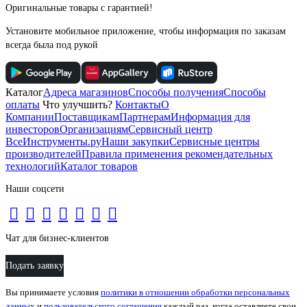
Оригинальные товары с гарантией!
Установите мобильное приложение, чтобы информация по заказам
всегда была под рукой
Каталог
Адреса магазинов
Способы получения
Способы
оплаты
Что улучшить?
Контакты
О
Компании
Поставщикам
Партнерам
Информация для
инвесторов
Организациям
Сервисный центр
ВсеИнструменты.ру
Наши закупки
Сервисные центры
производителей
Правила применения рекомендательных
технологий
Каталог товаров
Наши соцсети
Чат для бизнес-клиентов
Подать заявку
Вы принимаете условия
политики в отношении обработки персональных
данных
и
пользовательского соглашения
каждый раз, когда оставляете свои