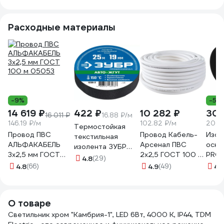
6Вт, IP44, 540ЛМ,
4000К, хром 12-19
Расходные материалы
-9%
-5%
14 619 ₽
422 ₽
10 282 ₽
301
16 011 ₽
16.88 ₽/м
146.19 ₽/м
102.82 ₽/м
20.0
Термостойкая
Провод ПВС
Провод Кабель-
Изол
текстильная
АЛЬФАКАБЕЛЬ
Арсенал ПВС
осно
изолента ЗУБР
3х2,5 мм ГОСТ
2х2,5 ГОСТ 100 м
PRO
Авто-Жгут 19 мм х
4.8
(29)
100 м 05053
KARS-51186
PROF
4.8
(66)
25 м 1236-2
4.9
(49)
4.
мм, 1
черн
О товаре
Светильник хром "Камбрия-1", LED 6Вт, 4000 К, IP44, TDM