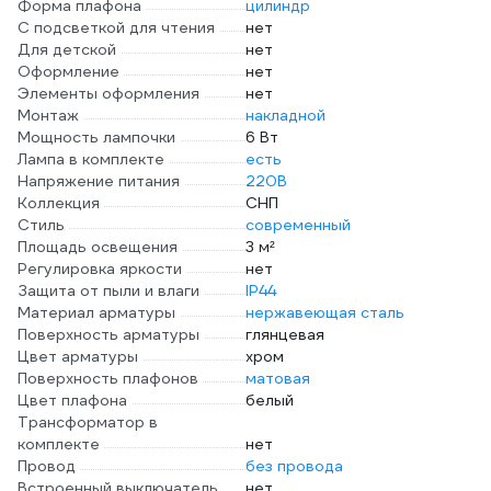
Форма плафона
цилиндр
С подсветкой для чтения
нет
Для детской
нет
Оформление
нет
Элементы оформления
нет
Монтаж
накладной
Мощность лампочки
6 Вт
Лампа в комплекте
есть
Напряжение питания
220В
Коллекция
СНП
Стиль
современный
Площадь освещения
3 м²
Регулировка яркости
нет
Защита от пыли и влаги
IP44
Материал арматуры
нержавеющая сталь
Поверхность арматуры
глянцевая
Цвет арматуры
хром
Поверхность плафонов
матовая
Цвет плафона
белый
Трансформатор в
комплекте
нет
Провод
без провода
Встроенный выключатель
нет