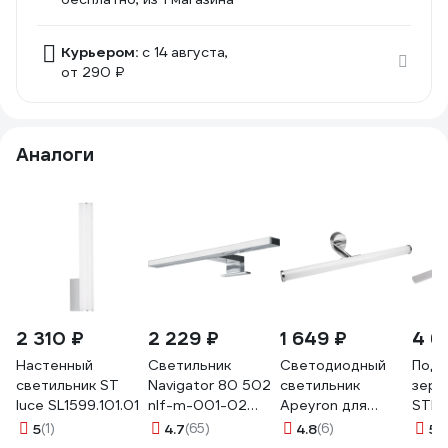
Курьером:
c 14 августа,
от 290 ₽
Аналоги
2 310 ₽
2 229 ₽
1 649 ₽
4 6
Настенный
Светильник
Светодиодный
Подс
светильник ST
Navigator 80 502
светильник
зерк
luce SL1599.101.01
nlf-m-001-02
Apeyron для
STE
подсветка для
зеркальной
A27
5
(1)
4.7
(65)
4.8
(6)
5
(1
зеркал 80502
подсветки, 220В,