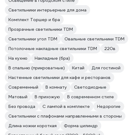
Освещение в городском стиле
Светильники интерьерные для дома
Комплект Торшер и бра
Прозрачные светильники TDM
Светильники угол TDM
Овальные светильники TDM
Потолочные накладные светильники TDM
220в
На кухню
Накладные (бра)
В спальню (прикроватные)
Китай
Для гостиной
Настенные светильники для кафе и ресторанов
Современный
В комнату
Светодиодные
Матовый
В прихожую
В современном стиле
Без провода
С лампой в комплекте
Недорогие
Светильники с плафонами направленными в стороны
Длина ножки короткая
Форма цилиндр