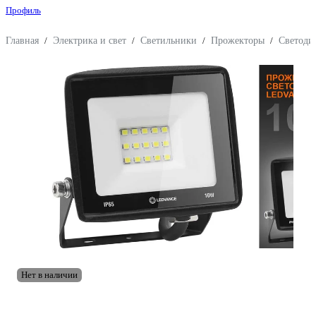
Профиль
Главная
/
Электрика и свет
/
Светильники
/
Прожекторы
/
Светоди
Нет в наличии