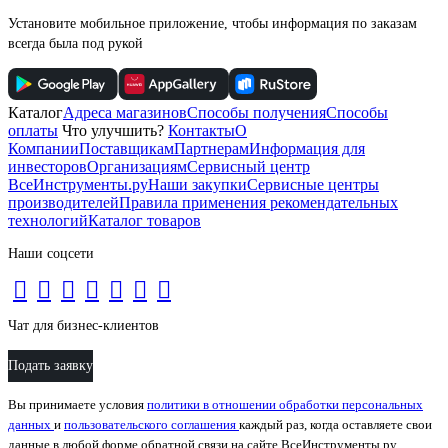
Установите мобильное приложение, чтобы информация по заказам
всегда была под рукой
Каталог
Адреса магазинов
Способы получения
Способы
оплаты
Что улучшить?
Контакты
О
Компании
Поставщикам
Партнерам
Информация для
инвесторов
Организациям
Сервисный центр
ВсеИнструменты.ру
Наши закупки
Сервисные центры
производителей
Правила применения рекомендательных
технологий
Каталог товаров
Наши соцсети
Чат для бизнес-клиентов
Подать заявку
Вы принимаете условия
политики в отношении обработки персональных
данных
и
пользовательского соглашения
каждый раз, когда оставляете свои
данные в любой форме обратной связи на сайте ВсеИнструменты.ру