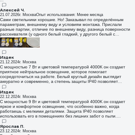
Алексей Ч.
21.07.2026
г. Москва
Опыт использования: Менее месяца
Сами светильники хорошие. Но! Заказывал по определённым
параметрам, внешнему виду и условиям монтажа. Прислали
разные партии, отличие по внешнему виду, разница поверхности
рассеивателя (у одного белый гладкий, у другого белый с
шагренью), посадочные размеры в потолочные отверстие тоже
разные.
Издек
21.12.2024
г. Москва
С мощностью 7 Вт и цветовой температурой 4000K он создает
приятное нейтральное освещение, которое помогает
сосредоточиться на работе. Белый круглый дизайн выглядит
аккуратно и современно, а степень защиты IP40 позволяет
использовать его в помещениях с нормальными условиями.
Установка была быстрой и простой — всего лишь прикрепил его к
Издек
потолку, и он сразу же засиял. Я очень доволен качеством света и
22.12.2024
г. Москва
тем, как этот светильник улучшил атмосферу в комнате!
С мощностью 9 Вт и цветовой температурой 4000K он создает
яркое и комфортное освещение, что особенно важно, когда
работаешь с мелкими деталями. Защита IP40 позволяет
использовать его в помещениях без лишних забот о пыли.
Установка была простой: просто прикрепил его к потолку, и он
сразу же заработал. Теперь у меня есть надежный источник света,
Ярослав П.
который помогает мне сосредоточиться на работе и делает
23.12.2024
г. Москва