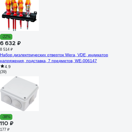
-22%
6 632 ₽
8 514 ₽
Набор диэлектрических отверток Wera, VDE, индикатор
напряжения, подставка, 7 предметов, WE-006147
4.9
(39)
-38%
110 ₽
177 ₽