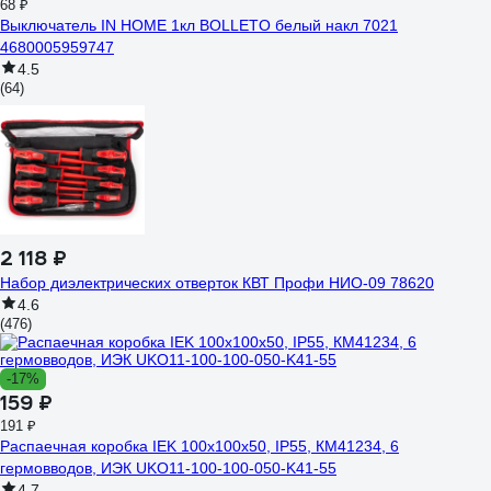
68 ₽
Выключатель IN HOME 1кл BOLLETO белый накл 7021
4680005959747
4.5
(64)
2 118 ₽
Набор диэлектрических отверток КВТ Профи НИО-09 78620
4.6
(476)
-17%
159 ₽
191 ₽
Распаечная коробка IEK 100x100x50, IP55, КМ41234, 6
гермовводов, ИЭК UKO11-100-100-050-K41-55
4.7