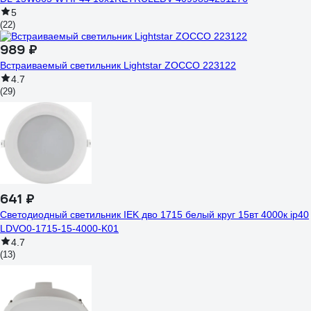
5
(22)
989 ₽
Встраиваемый светильник Lightstar ZOCCO 223122
4.7
(29)
641 ₽
Светодиодный светильник IEK дво 1715 белый круг 15вт 4000к ip40
LDVO0-1715-15-4000-K01
4.7
(13)