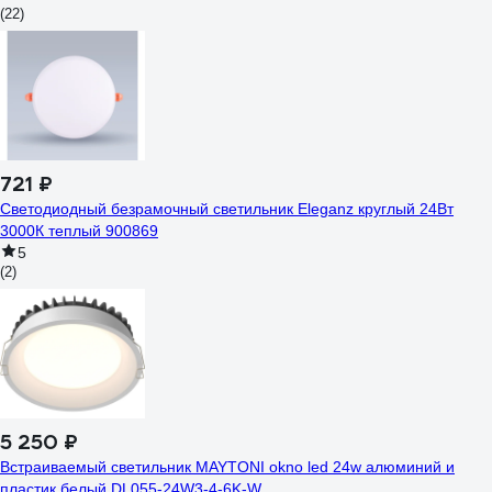
(22)
721 ₽
Светодиодный безрамочный светильник Eleganz круглый 24Вт
3000К теплый 900869
5
(2)
5 250 ₽
Встраиваемый светильник MAYTONI okno led 24w алюминий и
пластик белый DL055-24W3-4-6K-W