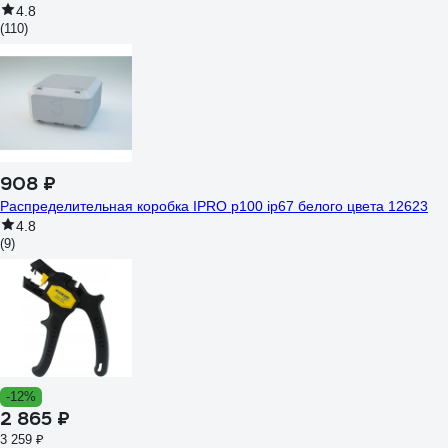
4.8
(110)
908 ₽
Распределительная коробка IPRO р100 ip67 белого цвета 12623
4.8
(9)
-12%
2 865 ₽
3 259 ₽