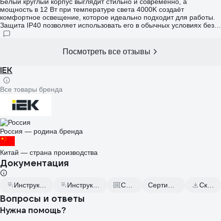
пространство более уютным!
Белый круглый корпус выглядит стильно и современно, а
мощность в 12 Вт при температуре света 4000K создаёт
комфортное освещение, которое идеально подходит для работы.
Защита IP40 позволяет использовать его в обычных условиях без
лишних переживаний о пыли или влаге. Установка прошла быстро
и без проблем, а теперь в комнате стало значительно светлее и
уютнее, что положительно сказалось на моём настроении и
Посмотреть все отзывы
продуктивности!
IEK
Все товары бренда
Россия — родина бренда
Китай — страна производства
Документация
Инструкция к товару LDVO0-1716-18-4000-K01 (1)
Инструкция к товару LDVO0-1716-18-4000-K01 (2)
Сертификаты соответствия
Сертификат соответствия от 2022.04.05
Скачать всю документацию
Вопросы и ответы
Нужна помощь?