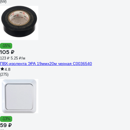
(69)
-15%
105 ₽
123 ₽
5.25 ₽/м
ПВХ-изолента ЭРА 19ммх20м черная C0036540
4.8
(275)
-13%
59 ₽