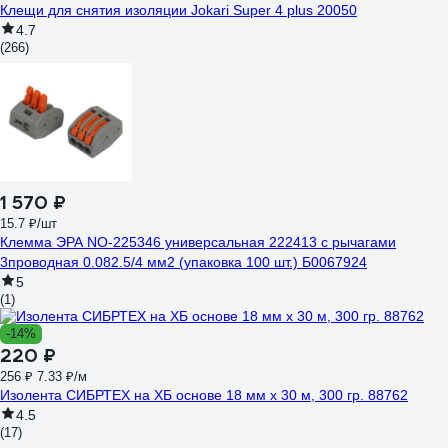
Клещи для снятия изоляции Jokari Super 4 plus 20050
4.7
(266)
1 570 ₽
15.7 ₽/шт
Клемма ЭРА NO-225346 универсальная 222413 с рычагами
3проводная 0.082.5/4 мм2 (упаковка 100 шт.) Б0067924
5
(1)
-14%
220 ₽
256 ₽
7.33 ₽/м
Изолента СИБРТЕХ на ХБ основе 18 мм х 30 м, 300 гр. 88762
4.5
(17)