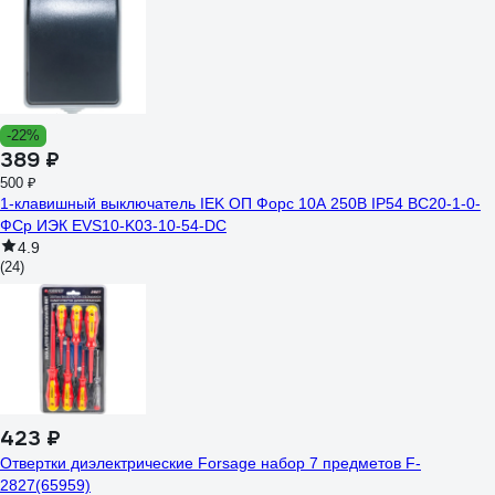
-22%
389 ₽
500 ₽
1-клавишный выключатель IEK ОП Форс 10А 250В IP54 BC20-1-0-
ФСр ИЭК EVS10-K03-10-54-DC
4.9
(24)
423 ₽
Отвертки диэлектрические Forsage набор 7 предметов F-
2827(65959)