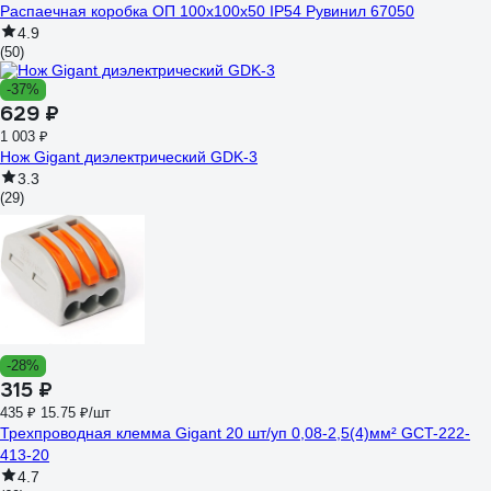
Распаечная коробка ОП 100х100х50 IP54 Рувинил 67050
4.9
(50)
-37%
629 ₽
1 003 ₽
Нож Gigant диэлектрический GDK-3
3.3
(29)
-28%
315 ₽
435 ₽
15.75 ₽/шт
Трехпроводная клемма Gigant 20 шт/уп 0,08-2,5(4)мм² GCT-222-
413-20
4.7