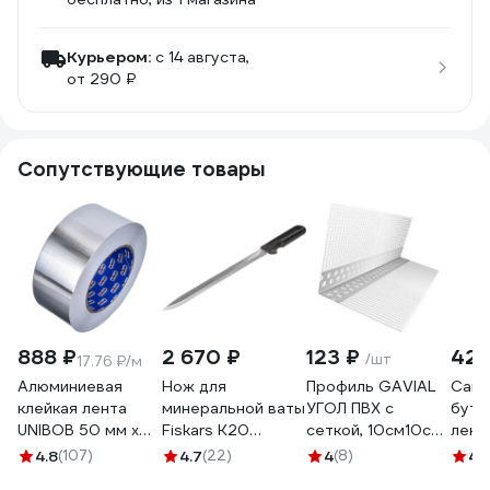
Курьером:
c 14 августа,
от 290 ₽
Сопутствующие товары
888 ₽
2 670 ₽
123 ₽
422
/шт
17.76 ₽/м
Алюминиевая
Нож для
Профиль GAVIAL
Само
клейкая лента
минеральной ваты
УГОЛ ПВХ с
бути
UNIBOB 50 мм х
Fiskars K20
сеткой, 10см10см,
лент
50 м 211750
1001626
2, 5м 1838
на а
4.8
(107)
4.7
(22)
4
(8)
4.
осно