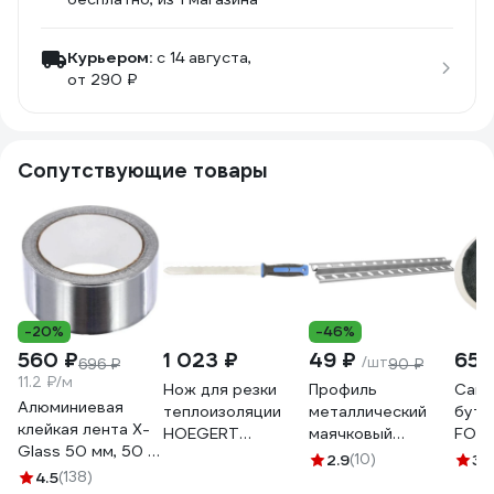
Курьером:
c 14 августа,
от 290 ₽
Сопутствующие товары
-20%
-46%
560 ₽
1 023 ₽
49 ₽
657
/шт
696 ₽
90 ₽
11.2 ₽/м
Нож для резки
Профиль
Само
Алюминиевая
теплоизоляции
металлический
бути
клейкая лента X-
HOEGERT
маячковый
FOLS
Glass 50 мм, 50 м
TECHNIK HT4C653
штукатурный
3мм 
2.9
(10)
3.
160374
4.5
(138)
PROFFIT 6 мм, 3 м
каче