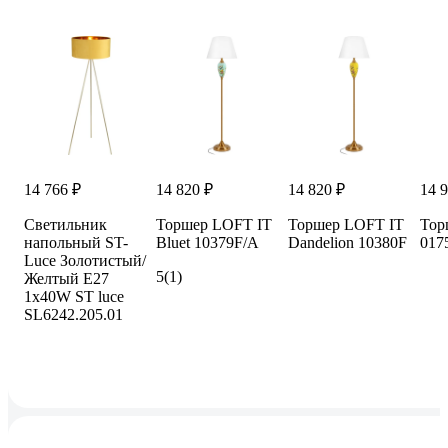
14 766 ₽
14 820 ₽
14 820 ₽
14 
Светильник
Торшер LOFT IT
Торшер LOFT IT
Тор
напольный ST-
Bluet 10379F/A
Dandelion 10380F
017
Luce Золотистый/
5
(1)
Желтый E27
1х40W ST luce
SL6242.205.01