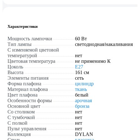
Характеристики
Мощность лампочки
60 Вт
Тип лампы
светодиодная/накаливания
С изменяемой цветовой
температурой
нет
Цветовая температура
не применимо К
Цоколь
E27
Высота
161 см
Элементы питания
сеть
Форма плафона
цилиндр
Материал плафона
ткань
Цвет плафона
белый
Особенности формы
арочная
Основной цвет
бронза
Со столиком
нет
С тумбочкой
нет
С полкой
нет
Пульт управления
нет
Коллекция
DYLAN
Стиль
классика