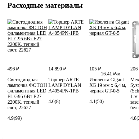
Расходные материалы
496 ₽
14 890 ₽
105 ₽
206
16.41 ₽/м
Светодиодная
Торшер ARTE
Изолента Gigant
Мех
лампочка ФОТОН
LAMP DYLAN
ХБ 19 мм х 6,4 м,
Syst
филаментная LED
A4054PN-1PB
черная GT-0-5
(Sch
FL G95 6Вт E27
1-м 
4.6
(8)
4.1
(50)
2200K, теплый
заз
свет, 22627
бел
4.9
(99)
4.8
(