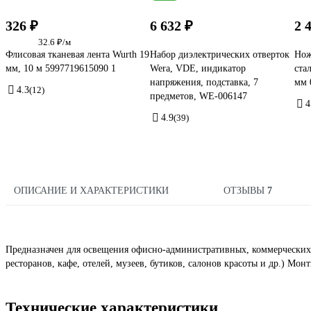
326 ₽
6 632 ₽
2 
32.6 ₽/м
Флисовая тканевая лента Wurth 19
Набор диэлектрических отверток
Нож
мм, 10 м 5997719615090 1
Wera, VDE, индикатор
ста
напряжения, подставка, 7
мм 
4.3
(12)
предметов, WE-006147
4
4.9
(39)
ОПИСАНИЕ И ХАРАКТЕРИСТИКИ
ОТЗЫВЫ
7
Предназначен для освещения офисно-административных, коммерческих
ресторанов, кафе, отелей, музеев, бутиков, салонов красоты и др.) М
Технические характеристики