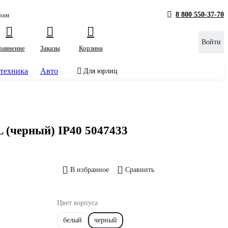
8 800 550-37-70
рам
Войти
равнение
Заказы
Корзина
техника
Авто
Для юрлиц
 (черный) IP40 5047433
В избранное
Сравнить
Цвет корпуса
белый
черный