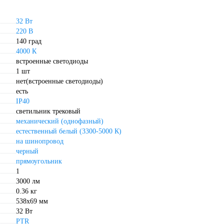
32 Вт
220 В
140 град
4000 К
встроенные светодиоды
1 шт
нет(встроенные светодиоды)
есть
IP40
светильник трековый
механический (однофазный)
естественный белый (3300-5000 К)
на шинопровод
черный
прямоугольник
1
3000 лм
0.36 кг
538х69 мм
32 Вт
PTR