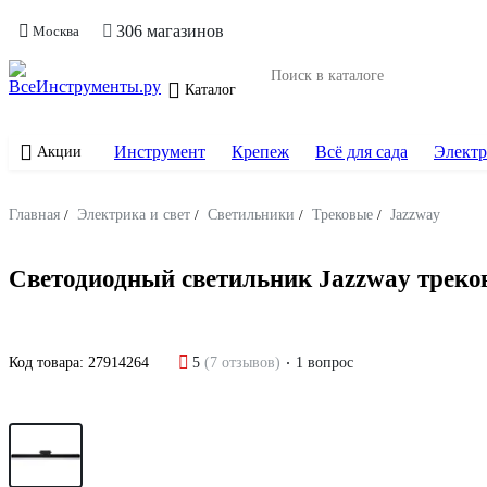
306 магазинов
Москва
Каталог
Инструмент
Крепеж
Всё для сада
Электр
Акции
Главная
/
Электрика и свет
/
Светильники
/
Трековые
/
Jazzway
Светодиодный светильник Jazzway треко
Код товара:
27914264
5
(7 отзывов)
1 вопрос