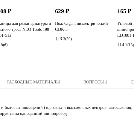
408 ₽
629 ₽
165 ₽
ницы для резки арматуры и
Нож Gigant диэлектрический
Угловой 
льного троса NEO Tools 190
GDK-3
шинопров
01-512
LD1001 
3.3
(29)
.5
(6)
4.7
(13)
РАСХОДНЫЕ МАТЕРИАЛЫ
ВОПРОСЫ
1
С
 и бытовых помещений (торговых и выставочных центров, автосалонов,
онтируется на однофазный шинопровод.