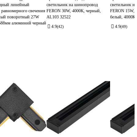
одный линейный
светильник на шинопровод
светильник н
 равномерного свечения
FERON 30W, 4000К, черный,
FERON 15W, 1
ный поворотный 27W
AL103 32522
белый, 4000К,
588мм алюминий черный
4.9
(42)
4.9
(49)