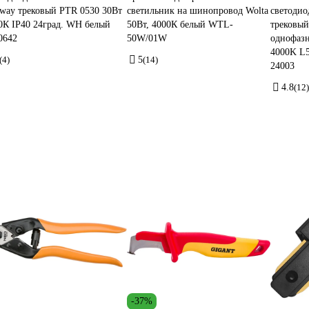
zway трековый PTR 0530 30Вт
светильник на шинопровод Wolta
светоди
0К IP40 24град. WH белый
50Вт, 4000К белый WTL-
трековый
0642
50W/01W
однофаз
4000K L
(4)
5
(14)
24003
4.8
(12)
-37%