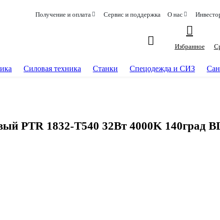
Получение и оплата
Сервис и поддержка
О нас
Инвесто
Избранное
С
ика
Силовая техника
Станки
Спецодежда и СИЗ
Сан
вый PTR 1832-T540 32Вт 4000K 140град BL