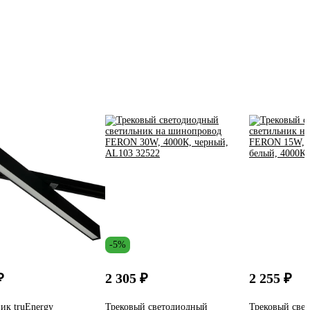
-5%
₽
2 305 ₽
2 255 ₽
ик truEnergy
Трековый светодиодный
Трековый све