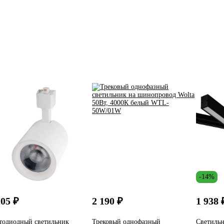
-14%
205 ₽
2 190 ₽
1 938 
тодиодный светильник
Трековый однофазный
Светильн