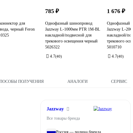
785 ₽
1 676 ₽
коннектор для
Однофазный шинопровод
Однофазный 
ода, черный Feron
Jazzway L-1000мм PTR 1M-BL
Jazzway L-20
10325
накладной/подвесной для
накладной/по
трекового освещения черный
трекового ос
5026322
5010710
4.7
(40)
4.7
(40)
ПОСОБЫ ПОЛУЧЕНИЯ
АНАЛОГИ
СЕРВИС
Jazzway
Все товары бренда
Россия — родина бренда