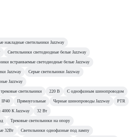
е накладные светильники Jazzway
y
Светильники светодиодные белые Jazzway
ники встраиваемые светодиодные белые Jazzway
ики Jazzway
Серые светильники Jazzway
ные Jazzway
 трековые светильники
220 В
С однофазным шинопроводом
IP40
Прямоугольные
Черные шинопроводы Jazzway
PTR
 4000 К Jazzway
32 Вт
од
Трековые светильники на опору
ые 32Вт
Светильники однофазные под лампу