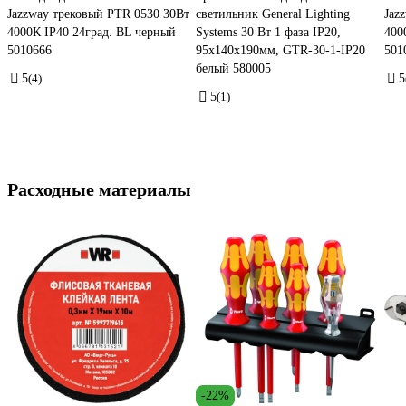
Jazzway трековый PTR 0530 30Вт
светильник General Lighting
Jaz
4000К IP40 24град. BL черный
Systems 30 Вт 1 фаза IP20,
400
5010666
95х140х190мм, GTR-30-1-IP20
501
белый 580005
5
(4)
5
5
(1)
Расходные материалы
-22%