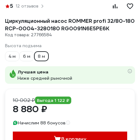
5
12 отзывов
Циркуляционный насос ROMMER profi 32/80-180
RCP-0004-3280180 RG0091N6E5PE6K
Код товара: 27766584
Высота подъема
4 м
6 м
8 м
Лучшая цена
Ниже средней рыночной
10 002 ₽
Выгода 1 122 ₽
8 880 ₽
Начислим 88 бонусов
В корзину