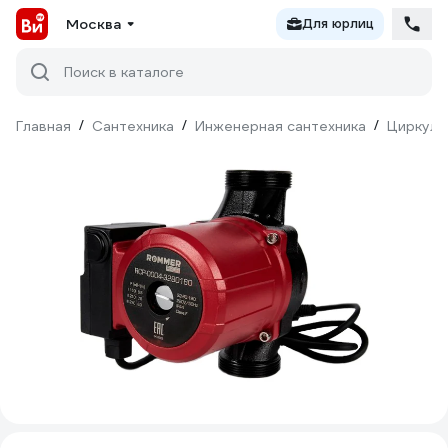
Москва
Для юрлиц
Поиск в каталоге
Главная
/
Сантехника
/
Инженерная сантехника
/
Циркуля