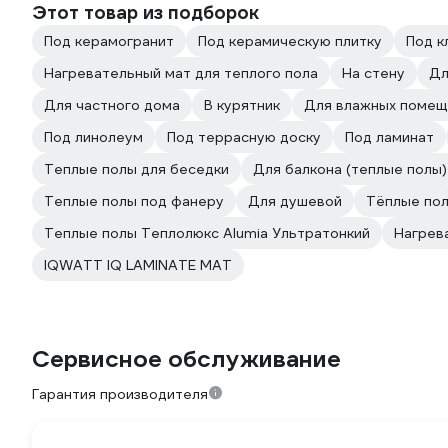
Этот товар из подборок
Под керамогранит
Под керамическую плитку
Под к
Нагревательный мат для теплого пола
На стену
Дл
Для частного дома
В курятник
Для влажных помещ
Под линолеум
Под террасную доску
Под ламинат
Теплые полы для беседки
Для балкона (теплые полы)
Теплые полы под фанеру
Для душевой
Тёплые пол
Теплые полы Теплолюкс Alumia Ультратонкий
Нагрев
IQWATT IQ LAMINATE MAT
Сервисное обслуживание
Гарантия производителя