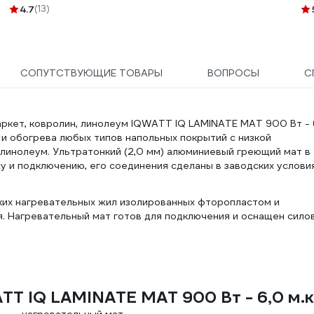
УП-00000027
BT
4.7
(13)
СОПУТСТВУЮЩИЕ ТОВАРЫ
ВОПРОСЫ
С
аркет, ковролин, линолеум IQWATT IQ LAMINATE MAT 900 Вт - 
 и обогрева любых типов напольных покрытий с низкой
 линолеум. Ультратонкий (2,0 мм) алюминиевый греющий мат в
у и подключению, его соединения сделаны в заводских условия
ких нагревательных жил изолированных фторопластом и
. Нагревательный мат готов для подключения и оснащен сило
T IQ LAMINATE MAT 900 Вт - 6,0 м.к