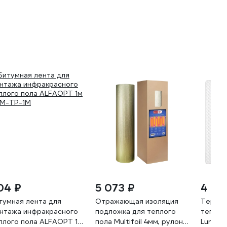
04 ₽
5 073 ₽
4 09
тумная лента для
Отражающая изоляция
Термор
нтажа инфракрасного
подложка для теплого
теплог
плого пола ALFAOPT 1м
пола Multifoil 4мм, рулон
LumiSm