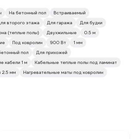
ы
На бетонный пол
Встраиваемый
ля второго этажа
Для гаража
Для будки
она (теплые полы)
Двухжильные
0.5 м
ие
Под ковролин
900 Вт
1 мм
бетонный пол
Для прихожей
е кабели 1 м
Кабельные теплые полы под ламинат
 2.5 мм
Нагревательные маты под ковролин