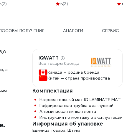
M-TP-1M
18 м2 21004
5
(2)
5
(2)
4.9
(2
ПОСОБЫ ПОЛУЧЕНИЯ
АНАЛОГИ
СЕРВИС
6,0
IQWATT
Все товары бренда
х, а
Канада — родина бренда
Китай — страна производства
Комплектация
вым
Нагревательный мат IQ LAMINATE MAT
Гофрированная трубка с заглушкой
Алюминиевая липкая лента
Инструкция по монтажу и эксплуатации
Информация об упаковке
в.
Единица товара: Штука