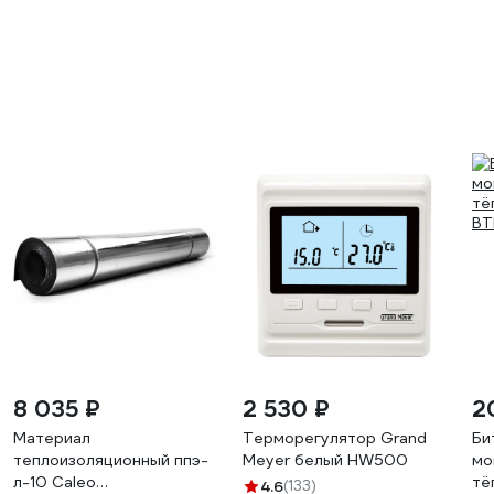
8 035 ₽
2 530 ₽
2
Материал
Терморегулятор Grand
Би
теплоизоляционный ппэ-
Meyer белый HW500
мо
л-10 Caleo
тё
4.6
(133)