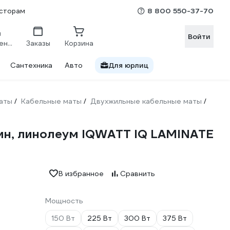
8 800 550-37-70
сторам
Войти
Сравнение
Заказы
Корзина
Сантехника
Авто
Для юрлиц
аты
Кабельные маты
Двухжильные кабельные маты
/
/
/
лин, линолеум IQWATT IQ LAMINATE
В избранное
Сравнить
Мощность
150 Вт
225 Вт
300 Вт
375 Вт