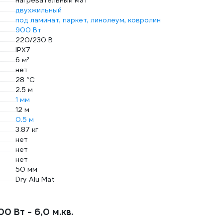
нагревательный мат
двухжильный
под ламинат, паркет, линолеум, ковролин
900 Вт
220/230 В
IPХ7
6 м²
нет
28 °С
2.5 м
1 мм
12 м
0.5 м
3.87 кг
нет
нет
нет
50 мм
Dry Alu Mat
 Вт - 6,0 м.кв.