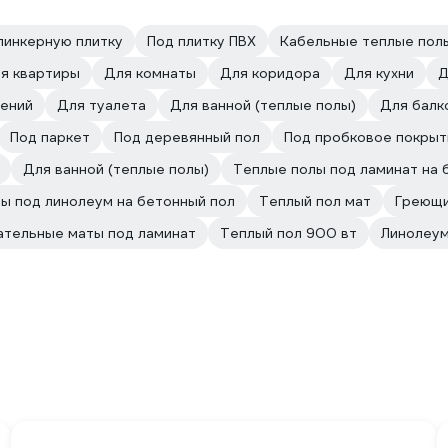
линкерную плитку
Под плитку ПВХ
Кабельные теплые пол
я квартиры
Для комнаты
Для коридора
Для кухни
Д
ений
Для туалета
Для ванной (теплые полы)
Для балк
Под паркет
Под деревянный пол
Под пробковое покрыт
Для ванной (теплые полы)
Теплые полы под ламинат на 
ы под линолеум на бетонный пол
Теплый пол мат
Греющи
ательные маты под ламинат
Теплый пол 900 вт
Линолеум