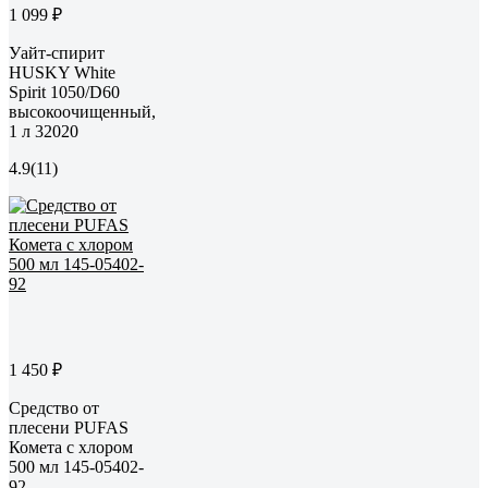
1 099 ₽
Уайт-спирит
HUSKY White
Spirit 1050/D60
высокоочищенный,
1 л 32020
4.9
(11)
1 450 ₽
Средство от
плесени PUFAS
Комета с хлором
500 мл 145-05402-
92