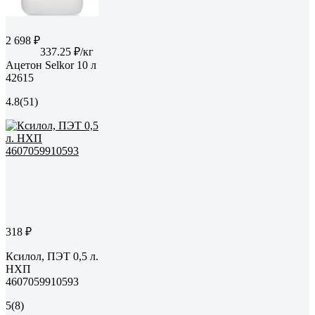
2 698 ₽
337.25 ₽/кг
Ацетон Selkor 10 л
42615
4.8
(51)
318 ₽
Ксилол, ПЭТ 0,5 л.
НХП
4607059910593
5
(8)