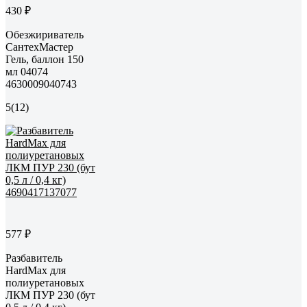
430 ₽
Обезжириватель
СантехМастер
Гель, баллон 150
мл 04074
4630009040743
5
(12)
577 ₽
Разбавитель
HardMax для
полиуретановых
ЛКМ ПУР 230 (бут