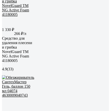
1 330 ₽
266 ₽/л
Средство для
удаления плесени
и грибка
NovelGuard ТМ
NG Active Foam
41180005
4.9
(33)