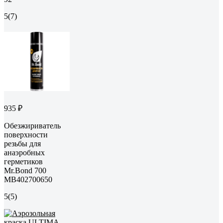
5
(7)
935 ₽
Обезжириватель
поверхности
резьбы для
анаэробных
герметиков
Mr.Bond 700
MB402700650
5
(5)