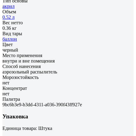
Тип основы
акрил
Объем
0.52 л
Вес нетто
0.36 кг
Вид тары
баллон
Цвет
черный
Место применения
внутри и вне помещения
Способ нанесения
аэрозольный распылитель
Морозостойкость
нет
Концентрат
нет
Палитра
9bc6b3e9-b3dd-4311-a036-390f43ff927e
Упаковка
Единица товара: Штука