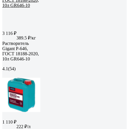
3 116 ₽
389.5 ₽/кг
Растворитель
Gigant Р-646,
ГОСТ 18188-2020,
10л GR646-10
4.1
(54)
1 110 ₽
222 ₽/л