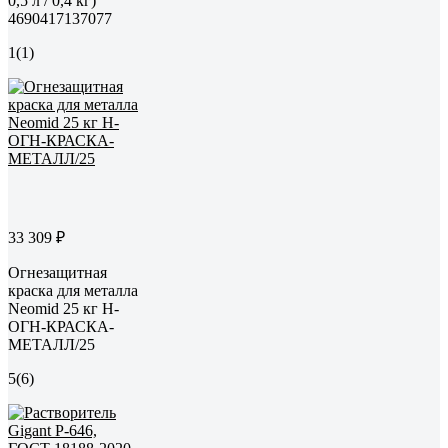
0,5 л / 0,4 кг)
4690417137077
1
(1)
33 309 ₽
Огнезащитная
краска для металла
Neomid 25 кг Н-
ОГН-КРАСКА-
МЕТАЛЛ/25
5
(6)