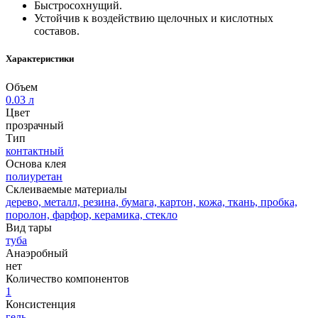
Быстросохнущий.
Устойчив к воздействию щелочных и кислотных
составов.
Характеристики
Объем
0.03 л
Цвет
прозрачный
Тип
контактный
Основа клея
полиуретан
Склеиваемые материалы
дерево, металл, резина, бумага, картон, кожа, ткань, пробка,
поролон, фарфор, керамика, стекло
Вид тары
туба
Анаэробный
нет
Количество компонентов
1
Консистенция
гель