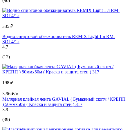
(90)
335 ₽
Водно-спиртовой обезжириватель REMIX Light 1 л RM-
SOL4/1л
4.7
(12)
198 ₽
3.96 ₽/м
Малярная клейкая лента GAVIAL ( Бумажный скотч / КРЕПП
) 50ммх50м ( Краска и защита стен ) 317
3.9
(39)