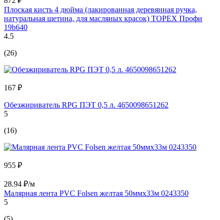
872 ₽
Плоская кисть 4 дюйма (лакированная деревянная ручка,
натуральная щетина, для масляных красок) TOPEX Профи
19b640
4.5
(26)
167 ₽
Обезжириватель RPG ПЭТ 0,5 л. 4650098651262
5
(16)
955 ₽
28.94 ₽/м
Малярная лента PVC Folsen желтая 50ммx33м 0243350
5
(5)