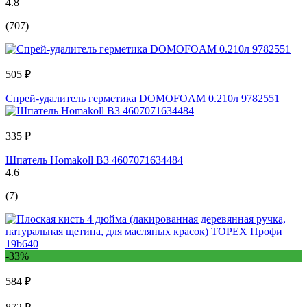
4.8
(707)
505 ₽
Спрей-удалитель герметика DOMOFOAM 0.210л 9782551
335 ₽
Шпатель Homakoll В3 4607071634484
4.6
(7)
-33%
584 ₽