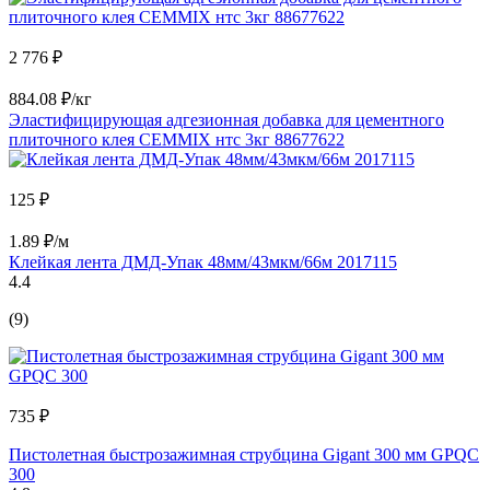
2 776 ₽
884.08 ₽/кг
Эластифицирующая адгезионная добавка для цементного
плиточного клея CEMMIX нтс 3кг 88677622
125 ₽
1.89 ₽/м
Клейкая лента ДМД-Упак 48мм/43мкм/66м 2017115
4.4
(9)
735 ₽
Пистолетная быстрозажимная струбцина Gigant 300 мм GPQC
300