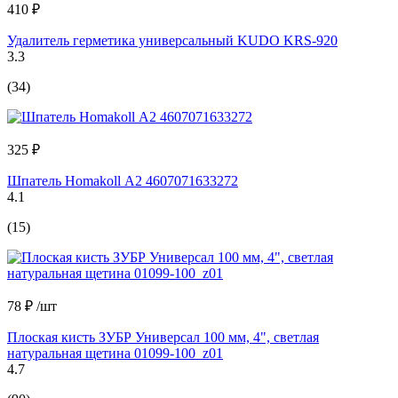
410 ₽
Удалитель герметика универсальный KUDO KRS-920
3.3
(34)
325 ₽
Шпатель Homakoll А2 4607071633272
4.1
(15)
78 ₽
/шт
Плоская кисть ЗУБР Универсал 100 мм, 4", светлая
натуральная щетина 01099-100_z01
4.7