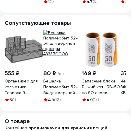
380x276x154мм
прямоугольный, с
ручкой, 10 л
330х
1
(1)
4.7
(6)
4.
Лайф 12л С527
ручками М7371
FB2070
л бе
4312
Сопутствующие товары
555 ₽
80 ₽
149 ₽
372
/шт
Органайзер для
Вешалка
Запасные блоки
Чехо
косметики
Полимербыт 52-
Рыжий кот LRB-50
Biks
Econova 9
54 для верхней
по 50 слоев
ХБ56
отделений,
одежды
92409
5
(1)
4.9
(12)
4.9
(17)
180x100x105мм
433370000
(бесцветный)
411252401
О товаре
Контейнер
предназначен для хранения вещей.