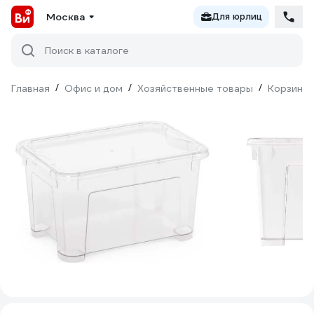
Москва
Для юрлиц
Поиск в каталоге
Главная
/
Офис и дом
/
Хозяйственные товары
/
Корзины 