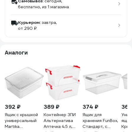
Самовывоз:
сегодня,
бесплатно
, из 1 магазина
Курьером:
завтра,
от 290 ₽
Аналоги
392 ₽
389 ₽
374 ₽
369
Ящик с крышкой
Контейнер ЗПИ
Ящик для
Унив
универсальный
Альтернатива
хранения FunBox,
ящик
Martika
Аптечка 4.5 л,
Стандарт, с
Крис