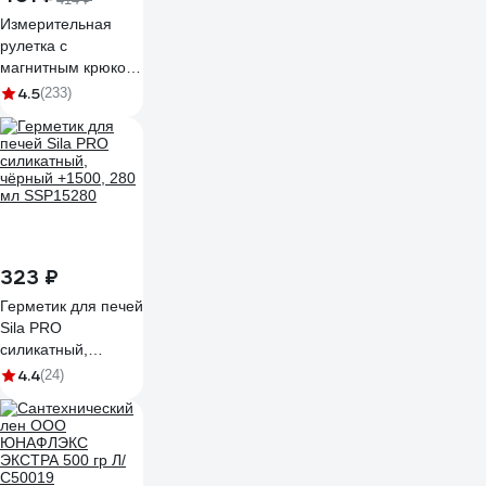
Измерительная
рулетка с
магнитным крюком,
5x25мм Gigant
4.5
(233)
GWM525
323 ₽
Герметик для печей
Sila PRO
силикатный,
чёрный +1500, 280
4.4
(24)
мл SSP15280