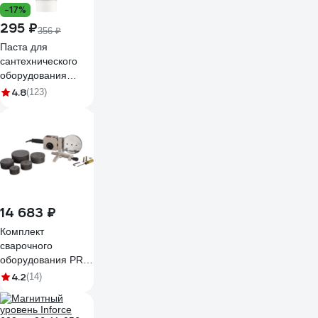
-17%
295 ₽
356 ₽
Паста для
сантехнического
оборудования
ВМПАВТО Pastum
4.8
(123)
H2O, 250 г, туба
8105
14 683 ₽
Комплект
сварочного
оборудования PRO
AQUA TOOLS PP-R
4.2
(14)
2000 Вт CM-04