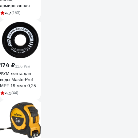
армированная
стекловолокном
4.7
(153)
SDR 6 (PN25)
25x4.2 мм, 2 м
GSG-8
174 ₽
11.6 ₽/м
ФУМ лента для
воды MasterProf
MPF 19 мм x 0,25
мм x 15 м,
4.9
(44)
профессиональная
ИС.131432