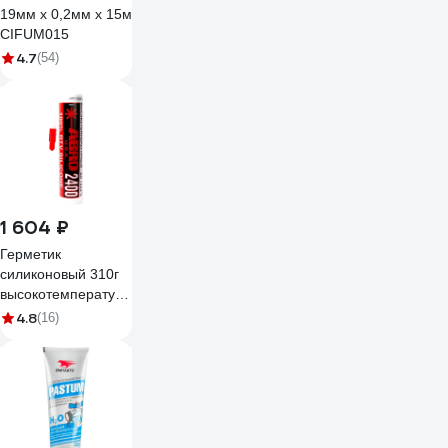
19мм х 0,2мм х 15м
CIFUM015
4.7
(54)
1 604 ₽
Герметик
силиконовый 310г
высокотемпературный
красный ABRO SS-
4.8
(16)
2400-RW