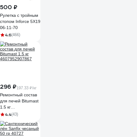
500 ₽
Рулетка с тройным
стопом Inforce 5Х19
06-11-70
4.6
(466)
296 ₽
197.33 ₽/кг
Ремонтный состав
для печей Bitumast
1.5 кг
4607952907867
4.4
(43)