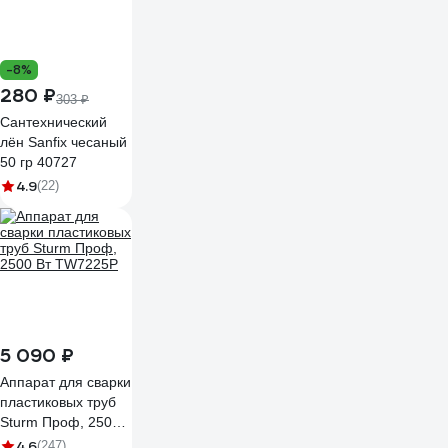
-8%
280 ₽
303 ₽
Сантехнический
лён Sanfix чесаный
50 гр 40727
4.9
(22)
5 090 ₽
Аппарат для сварки
пластиковых труб
Sturm Проф, 2500
Вт TW7225P
4.6
(247)