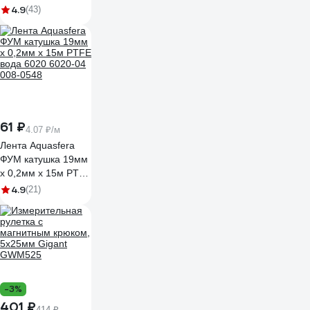
Lm310220420252
4.9
(43)
61 ₽
4.07 ₽/м
Лента Aquasfera
ФУМ катушка 19мм
х 0,2мм х 15м PTFE
вода 6020 6020-04
4.9
(21)
008-0548
-3%
401 ₽
414 ₽