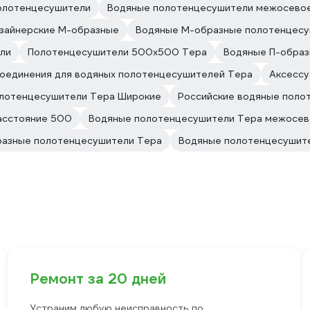
олотенцесушители
Водяные полотенцесушители межосево
зайнерские М-образные
Водяные М-образные полотенцесу
ли
Полотенцесушители 500х500 Тера
Водяные П-образ
оединения для водяных полотенцесушителей Тера
Аксессу
лотенцесушители Тера Широкие
Российские водяные поло
асстояние 500
Водяные полотенцесушители Тера межосев
азные полотенцесушители Тера
Водяные полотенцесушит
Ремонт за 20 дней
Устраним любую неисправность по