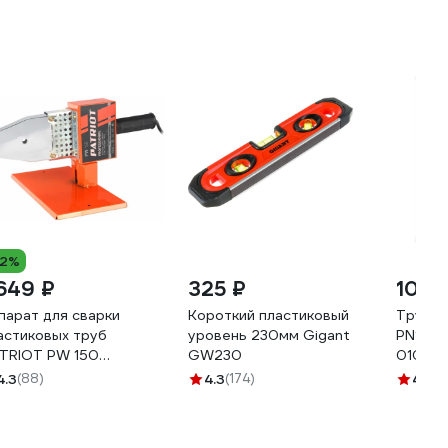
12%
 649 ₽
325 ₽
105 
парат для сварки
Короткий пластиковый
Труба 
астиковых труб
уровень 230мм Gigant
PN10 SD
TRIOT PW 150
GW230
010101
0302005
4.3
(88)
4.3
(174)
4.3
(6