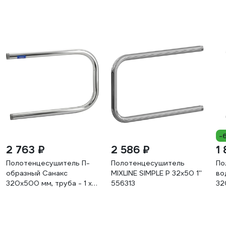
-
2 763 ₽
2 586 ₽
1
Полотенцесушитель П-
Полотенцесушитель
По
образный Санакс
MIXLINE SIMPLE P 32x50 1''
во
320х500 мм, труба - 1 x 2
556313
32
мм, нержавеющая сталь,
46
полированная п3250