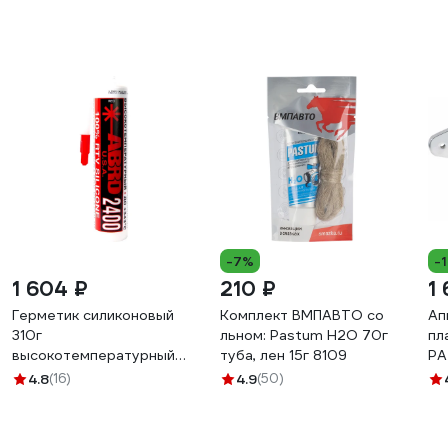
-7%
-
1 604 ₽
210 ₽
1
Герметик силиконовый
Комплект ВМПАВТО со
Ап
310г
льном: Pastum H2O 70г
пл
высокотемпературный
туба, лен 15г 8109
PA
красный ABRO SS-2400-
17
4.8
(16)
4.9
(50)
RW