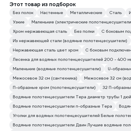
Этот товар из подборок
Без полок
Настенные
Металлические
Сталь
Узкие
Маленькие (электрические полотенцесушители
Хром нержавеющая сталь
Без полки
С боковым по
Из нержавеющей стали (водяные полотенцесушители)
Нержавеющая сталь цвет хром
С боковым подключе
Лесенка для водяных полотенцесушителей 200 - 400 м
Маленькие (водяные полотенцесушители)
U-образны
Межосевое 32 см (сантехника)
Межосевое 32 см (во
П-образные хром (полотенцесушители)
32 П-образн
Водяные полотенцесушители Тера диаметр трубы 1 дю
Водяные полотенцесушители п-образные Тера
Водян
Уголки для водяных полотенцесушителей Белые полот
Водяные полотенцесушители Двин Лучшие водяные по