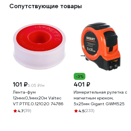
Сопутствующие товары
-3%
101 ₽
401 ₽
5.05 ₽/м
Лента-фум
Измерительная рулетка с
12ммх0,1ммх20м Valtec
магнитным крюком,
VT.PTFE.0.121020 74786
5x25мм Gigant GWM525
4.7
(39)
4.5
(233)