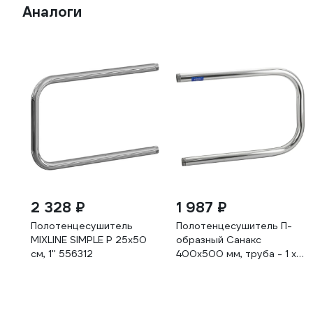
Аналоги
2 328 ₽
1 987 ₽
Полотенцесушитель
Полотенцесушитель П-
MIXLINE SIMPLE P 25x50
образный Санакс
см, 1'' 556312
400х500 мм, труба - 1 x
2 мм, нержавеющая
сталь, полированная
п4050