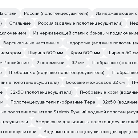
Из стали
Россия (полотенцесушители)
Из нержавеющей с
)
Стальные
Россия (водяные полотенцесушители)
Нед
дключением
Из нержавеющей стали с боковым подключени
Вертикальные настенные
Недорогие (водяные полотенце
нием хром
Ширина 500 мм
Хром 500 мм
Ширина 50 с
м Российские
2 перемычки
32 мм
П-образные (полоте
е
П-образные (водяные полотенцесушители)
П-образные
дяные полотенцесушители)
Боковые межосевое 32 см
П-
ые
32х50 (полотенцесушители)
П-образные хром (водяны
йм
Полотенцесушители п-образные Тера
32х50 (водяные
ые полотенцесушители Stelmix Лучший водяной полотенцесу
енцесушители
Американки для водяных полотенцесушителе
лотенцесушители
Водяные полотенцесушители для хрущевк