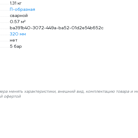
1.31 кг
П-образная
сварной
0.57 м²
ba391b40-3072-449a-ba52-01d2e54b652c
320 мм
нет
5 бар
лера менять характеристики, внешний вид, комплектацию товара и м
ой офертой