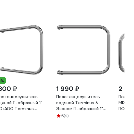
6%
 800 ₽
1 990 ₽
2 97
лотенцесушитель
Полотенцесушитель
Полоте
дяной П-образный 1"
водяной Terminus &
MIXLINE
0x400 Terminus
Эконом П-образный 1"
ПОЛКА 
20768881442
320x500 4620768888212
5
(4)