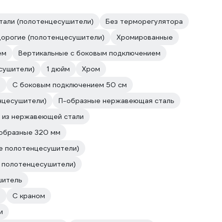
тали (полотенцесушители)
Без терморегулятора
орогие (полотенцесушители)
Хромированные
ем
Вертикальные с боковым подключением
сушители)
1 дюйм
Хром
м
С боковым подключением 50 см
нцесушители)
П-образные нержавеющая сталь
 из нержавеющей стали
образные 320 мм
е полотенцесушители)
 полотенцесушители)
шитель
й
С краном
и