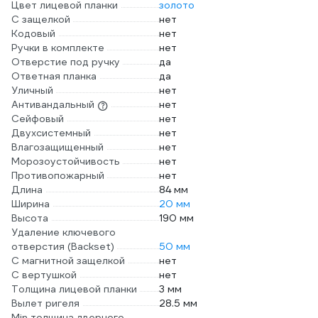
Цвет лицевой планки
золото
С защелкой
нет
Кодовый
нет
Ручки в комплекте
нет
Отверстие под ручку
да
Ответная планка
да
Уличный
нет
Антивандальный
нет
Сейфовый
нет
Двухсистемный
нет
Влагозащищенный
нет
Морозоустойчивость
нет
Противопожарный
нет
Длина
84 мм
Ширина
20 мм
Высота
190 мм
Удаление ключевого
отверстия (Backset)
50 мм
С магнитной защелкой
нет
С вертушкой
нет
Толщина лицевой планки
3 мм
Вылет ригеля
28.5 мм
Min толщина дверного