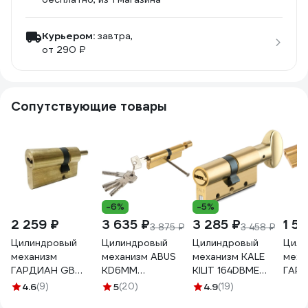
Курьером:
завтра,
от 290 ₽
Сопутствующие товары
-6%
-5%
2 259 ₽
3 635 ₽
3 285 ₽
1 51
3 875 ₽
3 458 ₽
Цилиндровый
Цилиндровый
Цилиндровый
Цили
механизм
механизм ABUS
механизм KALE
меха
ГАРДИАН GB
KD6MM
KILIT 164DBME
ГАР
67/36/31V/ G 5 кл.
Z50/K40KD W/5
30+10+30M:
102(4
4.6
(9)
5
(20)
4.9
(19)
28130
LONG KEY 26644
70mm, BP, 5K, WB,
ключ