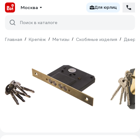
Москва
Для юрлиц
Поиск в каталоге
Главная
/
Крепёж
/
Метизы
/
Скобяные изделия
/
Дверна