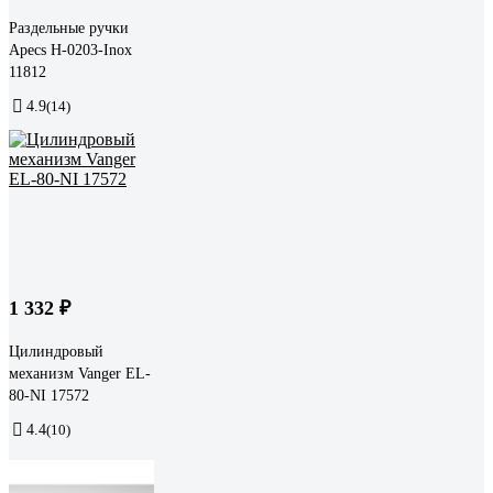
Раздельные ручки
Apecs H-0203-Inox
11812
4.9
(14)
1 332 ₽
Цилиндровый
механизм Vanger EL-
80-NI 17572
4.4
(10)