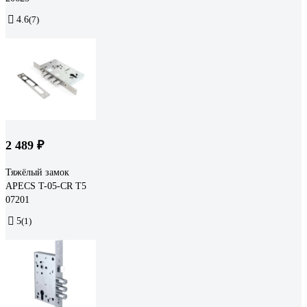
4.6
(7)
2 489 ₽
Тяжёлый замок
APECS T-05-CR T5
07201
5
(1)