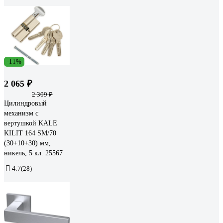
-11%
2 065 ₽
2 309 ₽
Цилиндровый
механизм с
вертушкой KALE
KILIT 164 SM/70
(30+10+30) мм,
никель, 5 кл. 25567
4.7
(28)