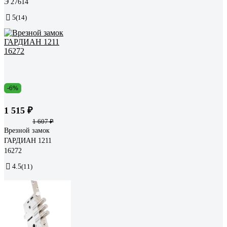
Э 27614
5
(14)
-6%
1 515 ₽
1 607 ₽
Врезной замок
ГАРДИАН 1211
16272
4.5
(11)