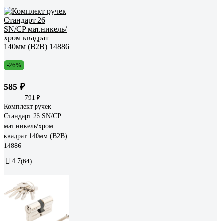
-26%
585 ₽
791 ₽
Комплект ручек
Стандарт 26 SN/CP
мат.никель/хром
квадрат 140мм (В2В)
14886
4.7
(64)