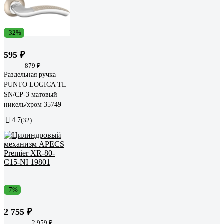
-32%
595 ₽
879 ₽
Раздельная ручка
PUNTO LOGICA TL
SN/CP-3 матовый
никель/хром 35749
4.7
(32)
-7%
2 755 ₽
2 959 ₽