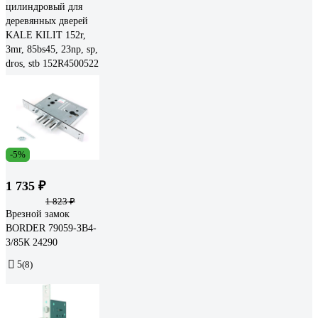
цилиндровый для
деревянных дверей
KALE KILIT 152r,
3mr, 85bs45, 23np, sp,
dros, stb 152R4500522
-5%
1 735 ₽
1 823 ₽
Врезной замок
BORDER 79059-ЗВ4-
3/85К 24290
5
(8)