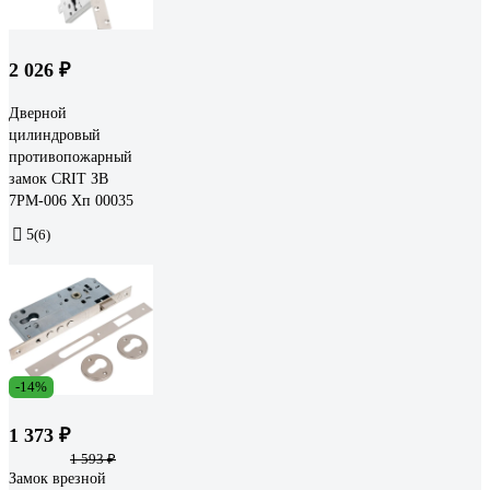
2 026 ₽
Дверной
цилиндровый
противопожарный
замок CRIT ЗВ
7РМ-006 Хп 00035
5
(6)
-14%
1 373 ₽
1 593 ₽
Замок врезной