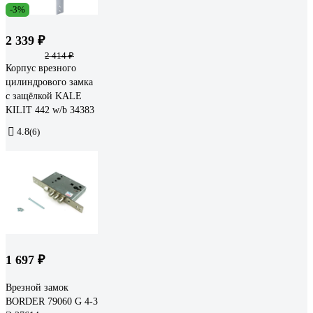
-3%
2 339 ₽
2 414 ₽
Корпус врезного
цилиндрового замка
с защёлкой KALE
KILIT 442 w/b 34383
4.8
(6)
1 697 ₽
Врезной замок
BORDER 79060 G 4-3