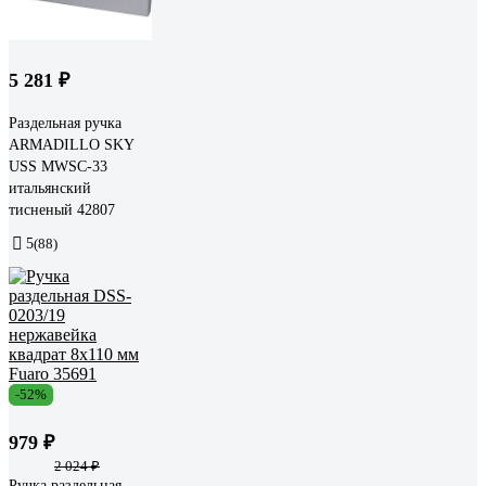
5 281 ₽
Раздельная ручка
ARMADILLO SKY
USS MWSC-33
итальянский
тисненый 42807
5
(88)
-52%
979 ₽
2 024 ₽
Ручка раздельная