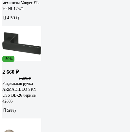
механизм Vanger EL-
70-NI 17571
4.5
(11)
-50%
2 660 ₽
5 281 ₽
Раздельная ручка
ARMADILLO SKY
USS BL-26 черный
42803
5
(88)