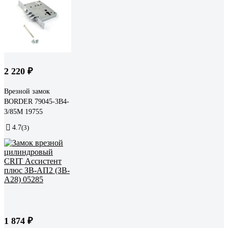
2 220 ₽
Врезной замок
BORDER 79045-3В4-
3/85М 19755
4.7
(3)
1 874 ₽