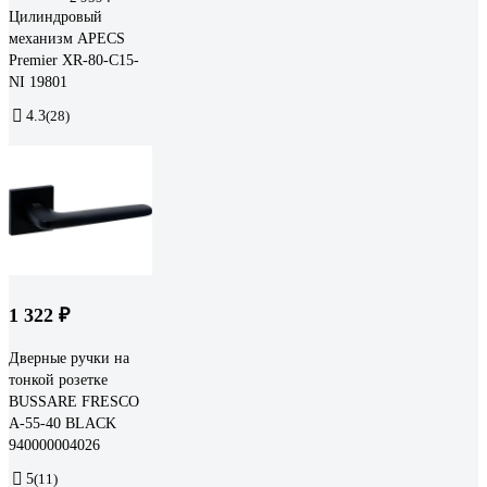
Цилиндровый
механизм APECS
Premier XR-80-C15-
NI 19801
4.3
(28)
1 322 ₽
Дверные ручки на
тонкой розетке
BUSSARE FRESCO
A-55-40 BLACK
940000004026
5
(11)