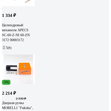
1 334 ₽
Цилиндровый
механизм APECS
SC-60-Z-NI 60-ZN
3172 00003172
5
(8)
-5%
2 214 ₽
2 330 ₽
Дверная ручка
MORELLI "Fukoku",