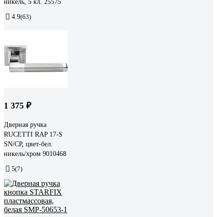
никель, 5 кл. 25575
4.9
(63)
1 375 ₽
Дверная ручка
RUCETTI RAP 17-S
SN/CP, цвет-бел.
никель/хром 9010468
5
(7)