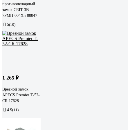
противопожарный
замок CRIT ЗВ
7РМП-004Хп 00047
5
(10)
1 265 ₽
Врезной замок
APECS Premier T-52-
CR 17628
4.9
(11)