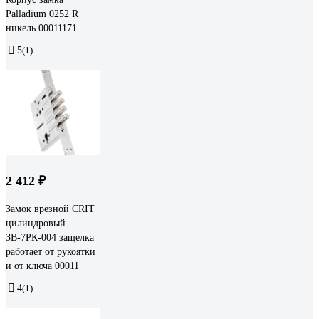
Palladium 0252 R
никель 00011171
5
(1)
2 412 ₽
Замок врезной CRIT
цилиндровый
ЗВ-7РК-004 защелка
работает от рукоятки
и от ключа 00011
4
(1)