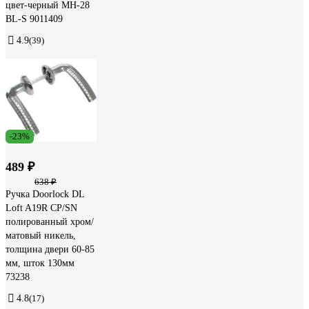
цвет-черный MH-28
BL-S 9011409
4.9
(39)
-23%
489 ₽
638 ₽
Ручка Doorlock DL
Loft A19R CP/SN
полированный хром/
матовый никель,
толщина двери 60-85
мм, шток 130мм
73238
4.8
(17)