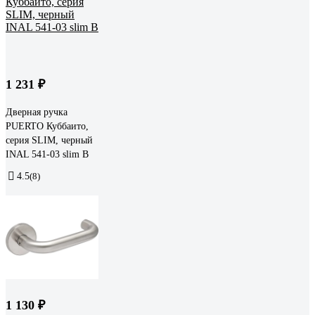
1 231 ₽
Дверная ручка
PUERTO Куббаито,
серия SLIM, черный
INAL 541-03 slim B
4.5
(8)
1 130 ₽