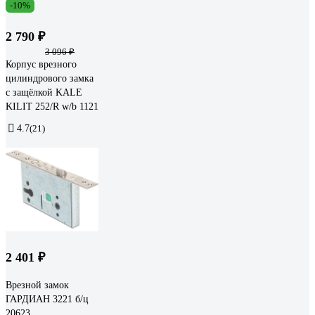
-10%
2 790 ₽
3 096 ₽
Корпус врезного
цилиндрового замка
с защёлкой KALE
KILIT 252/R w/b 1121
4.7
(21)
2 401 ₽
Врезной замок
ГАРДИАН 3221 б/ц
20623