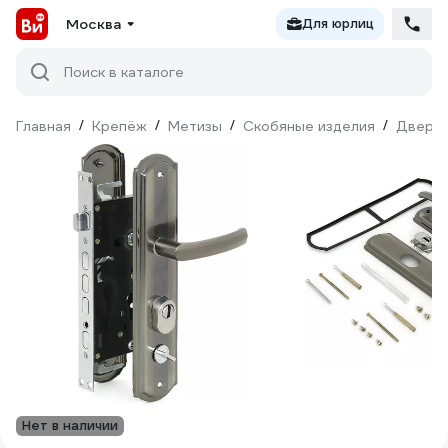
Москва
Для юрлиц
Поиск в каталоге
Главная
/
Крепёж
/
Метизы
/
Скобяные изделия
/
Дверна
Нет в наличии