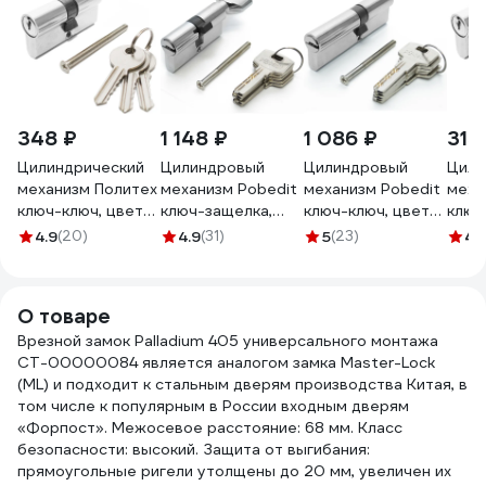
348 ₽
1 148 ₽
1 086 ₽
313
Цилиндрический
Цилиндровый
Цилиндровый
Цили
механизм Политех
механизм Pobedit
механизм Pobedit
меха
ключ-ключ, цвет
ключ-защелка,
ключ-ключ, цвет
ключ
серебро, 70 мм
серебро, 70 мм
серебро, 50x40
сере
4.9
(20)
4.9
(31)
5
(23)
4.
8125071
8126071
мм 8127421
8125
О товаре
Врезной замок Palladium 405 универсального монтажа
СТ-00000084 является аналогом замка Master-Lock
(ML) и подходит к стальным дверям производства Китая, в
том числе к популярным в России входным дверям
«Форпост». Межосевое расстояние: 68 мм. Класс
безопасности: высокий. Защита от выгибания:
прямоугольные ригели утолщены до 20 мм, увеличен их