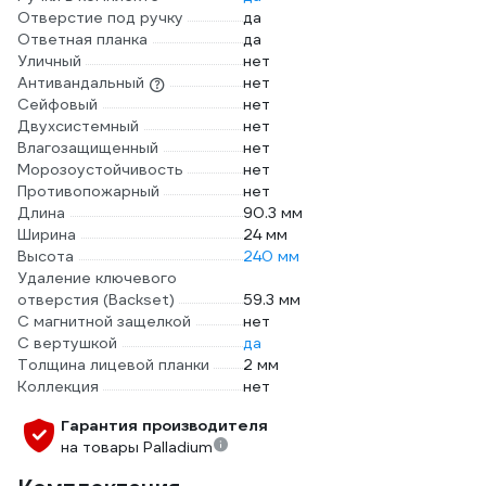
Отверстие под ручку
да
Ответная планка
да
Уличный
нет
Антивандальный
нет
Сейфовый
нет
Двухсистемный
нет
Влагозащищенный
нет
Морозоустойчивость
нет
Противопожарный
нет
Длина
90.3 мм
Ширина
24 мм
Высота
240 мм
Удаление ключевого
отверстия (Backset)
59.3 мм
С магнитной защелкой
нет
С вертушкой
да
Толщина лицевой планки
2 мм
Коллекция
нет
Гарантия производителя
на товары Palladium