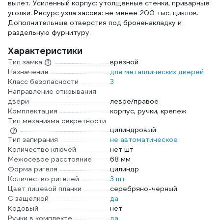
вылет. Усиленный корпус: утолщенные стенки, приварные
уголки. Ресурс узла засова: не менее 200 тыс. циклов.
Дополнительные отверстия под броненакладку и
раздельную фурнитуру.
Характеристики
Тип замка
врезной
Назначение
для металлических дверей
Класс безопасности
3
Направление открывания
двери
левое/правое
Комплектация
корпус, ручки, крепеж
Тип механизма секретности
цилиндровый
Тип запирания
не автоматическое
Количество ключей
нет шт
Межосевое расстояние
68 мм
Форма ригеля
цилиндр
Количество ригелей
3 шт
Цвет лицевой планки
серебряно-черный
С защелкой
да
Кодовый
нет
Ручки в комплекте
да