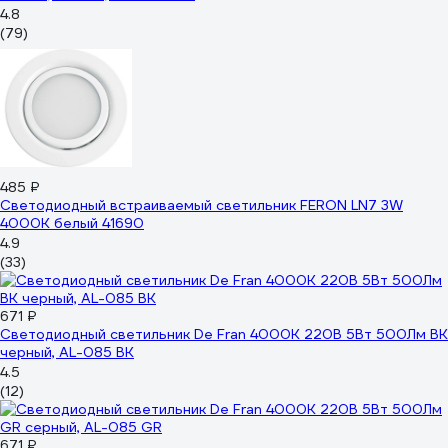
4.8
(79)
485 ₽
Светодиодный встраиваемый светильник FERON LN7 3W
4000K белый 41690
4.9
(33)
671 ₽
Светодиодный светильник De Fran 4000K 220В 5Вт 500Лм BK
черный, AL-085 BK
4.5
(12)
671 ₽