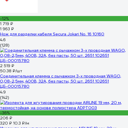
-12%
1 719 ₽
1 963 ₽
Нож для разделки кабеля Secura Jokari No. 16 10160
4.6
(128)
2 519 ₽
50.38 ₽/шт
Соединительная клемма с рычажком 3-х проводная WAGO,
0,08-2,5мм, 400В, 32А, без пасты, 50 шт. 2651 102651
ЦБ-00015780
4.9
(142)
-36%
206 ₽
320 ₽
10.3 ₽/м