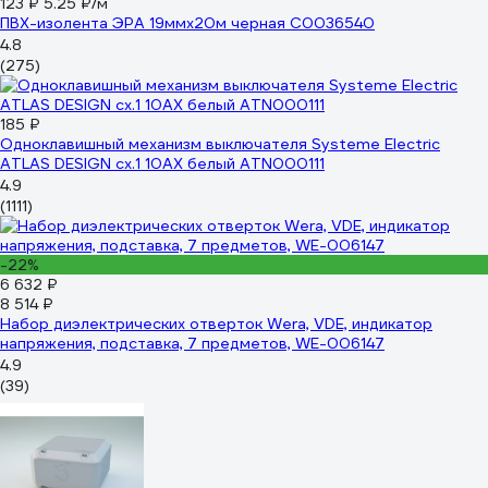
123 ₽
5.25 ₽/м
ПВХ-изолента ЭРА 19ммх20м черная C0036540
4.8
(275)
185 ₽
Одноклавишный механизм выключателя Systeme Electric
ATLAS DESIGN сх.1 10АХ белый ATN000111
4.9
(1111)
-22%
6 632 ₽
8 514 ₽
Набор диэлектрических отверток Wera, VDE, индикатор
напряжения, подставка, 7 предметов, WE-006147
4.9
(39)