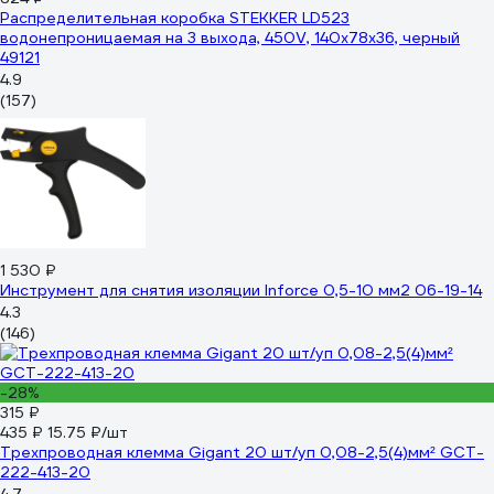
Распределительная коробка STEKKER LD523
водонепроницаемая на 3 выхода, 450V, 140x78x36, черный
49121
4.9
(157)
1 530 ₽
Инструмент для снятия изоляции Inforce 0,5-10 мм2 06-19-14
4.3
(146)
-28%
315 ₽
435 ₽
15.75 ₽/шт
Трехпроводная клемма Gigant 20 шт/уп 0,08-2,5(4)мм² GCT-
222-413-20