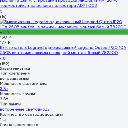
Изолента для жгутирования проводки AIRLINE 19 мм, 20 м,
термостойкая, на основе полиэстера ADPT003
5
(14)
-10%
160 ₽
177 ₽
Выключатель Legrand одноклавишный Legrand Quteo IP20 10А
250В винтовые зажимы накладной монтаж белый 782200
4.8
(182)
Характеристики
Тип крепления
встраиваемый
Мощность светильника
3 Вт
Мощность лампы
3 Вт
Тип лампы
встроенные светодиоды
Количество светодиодов/ламп
1 шт
Лампа в комплекте