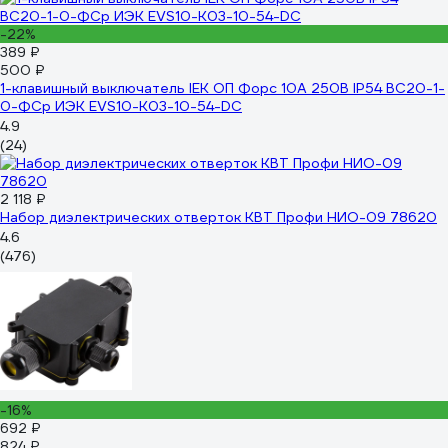
-22%
389 ₽
500 ₽
1-клавишный выключатель IEK ОП Форс 10А 250В IP54 BC20-1-
0-ФСр ИЭК EVS10-K03-10-54-DC
4.9
(24)
2 118 ₽
Набор диэлектрических отверток КВТ Профи НИО-09 78620
4.6
(476)
-16%
692 ₽
824 ₽