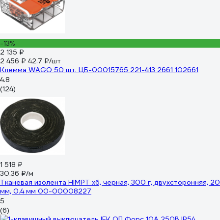
-13%
2 135 ₽
2 456 ₽
42.7 ₽/шт
Клемма WAGO 50 шт. ЦБ-00015765 221-413 2661 102661
4.8
(124)
1 518 ₽
30.36 ₽/м
Тканевая изолента HIMPT хб, черная, 300 г, двухсторонняя, 20
мм, 0.4 мм 00-00008227
5
(6)