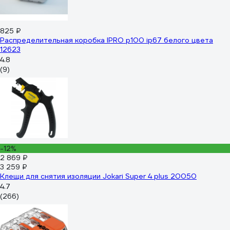
825 ₽
Распределительная коробка IPRO р100 ip67 белого цвета
12623
4.8
(9)
-12%
2 869 ₽
3 259 ₽
Клещи для снятия изоляции Jokari Super 4 plus 20050
4.7
(266)