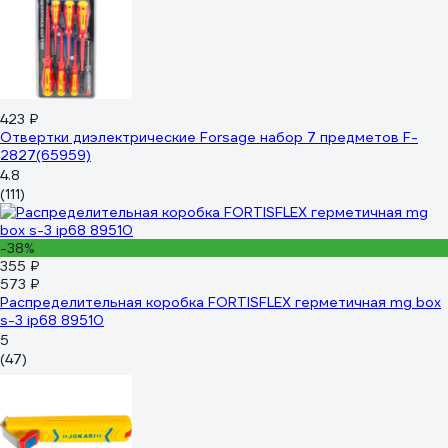
423 ₽
Отвертки диэлектрические Forsage набор 7 предметов F-
2827(65959)
4.8
(111)
-38%
355 ₽
573 ₽
Распределительная коробка FORTISFLEX герметичная mg box
s-3 ip68 89510
5
(47)