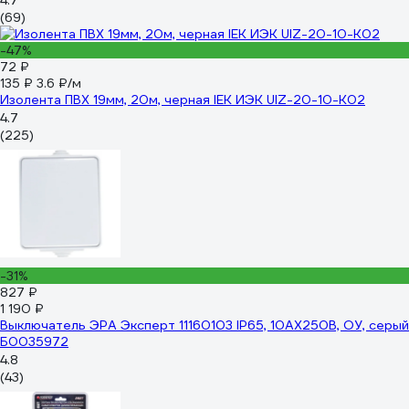
4.7
(69)
-47%
72 ₽
135 ₽
3.6 ₽/м
Изолента ПВХ 19мм, 20м, черная IEK ИЭК UIZ-20-10-K02
4.7
(225)
-31%
827 ₽
1 190 ₽
Выключатель ЭРА Эксперт 11160103 IP65, 10АХ250В, ОУ, серый
Б0035972
4.8
(43)