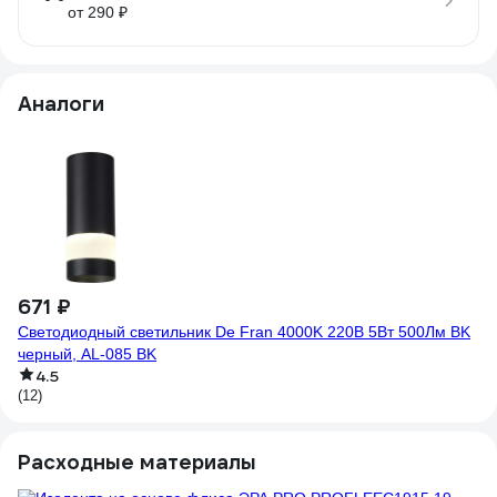
от 290 ₽
Аналоги
671 ₽
6
Светодиодный светильник De Fran 4000K 220В 5Вт 500Лм BK
Св
черный, AL-085 BK
се
4.5
(12)
(1
Расходные материалы