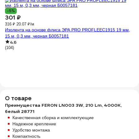
-5%
-
301 ₽
6
316 ₽
20.07 ₽/м
92
Изолента на основе флиса ЭРА PRO PROFLEEC1915 19 мм,
Од
15 м, 0,3 мм, черная Б0057181
(1
4.6
(104)
О товаре
Преимущества FERON LN003 3W, 210 Lm, 4000К,
белый 28771
Качественная сборка и комплектующие
Надежное крепление
Удобство монтажа
Компактность