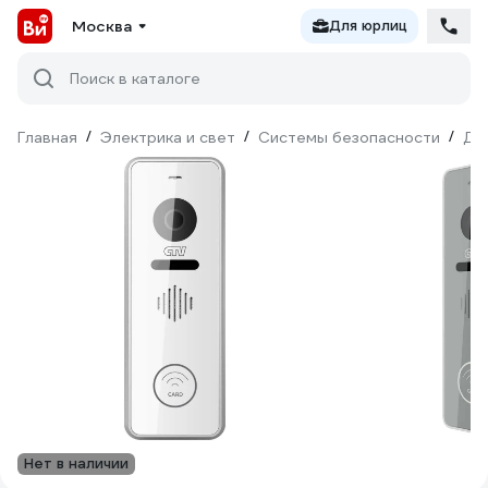
Москва
Для юрлиц
Поиск в каталоге
Главная
/
Электрика и свет
/
Системы безопасности
/
До
Нет в наличии