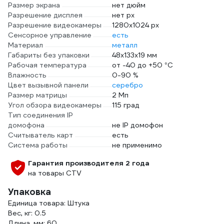
Размер экрана
нет дюйм
Разрешение дисплея
нет px
Разрешение видеокамеры
1280х1024 px
Сенсорное управление
есть
Материал
металл
Габариты без упаковки
48х133х19 мм
Рабочая температура
от -40 до +50 °С
Влажность
0-90 %
Цвет вызывной панели
серебро
Размер матрицы
2 Мп
Угол обзора видеокамеры
115 град
Тип соединения IP
домофона
не IP домофон
Считыватель карт
есть
Система работы
не применимо
Гарантия производителя 2 года
на товары CTV
Упаковка
Единица товара: Штука
Вес, кг: 0.5
Длина, мм: 60