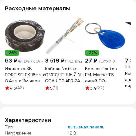
Расходные материалы
-26%
-27%
63 ₽
3 519 ₽
27 ₽
7 3
/шт
85 ₽
5.73 ₽/м
11.54 ₽/м
37 ₽
36.77
Изолента ХБ
Кабель Netlink
Брелок Tantos
Кабе
FORTISFLEX 18мм х
ОМЕДНЕННЫЙ NL-
EM-Marine TS
анал
0.4мм х 11м черная
CCA UTP 4PR 24
синий 00-
виде
71242
AWG CAT5е 305м
00015695
4.5
(42)
5
(11)
3.4
(22)
ЭРА 
ВНУТРЕННИЙ
КВК-
УТ000003098
мм.к
м, чё
Б00
Характеристики
Тип
вызывная панель
Напряжение
12 В