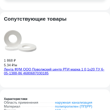
Сопутствующие товары
56
Тр
10
3.
(3
1 868 ₽
5.34 ₽/м
Лента ФУМ ООО Поволжский центр РТИ марка 1 0,1x20 ТУ 6-
05-1388-86 4680687030185
Характеристики
Область применения
наружная канализация
Материал
полипропилен (ПП|PP)