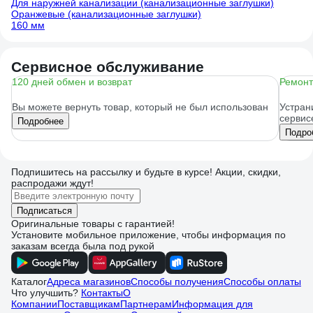
Для наружней канализации (канализационные заглушки)
Оранжевые (канализационные заглушки)
160 мм
Сервисное обслуживание
120 дней обмен и возврат
Ремонт
Вы можете вернуть товар, который не был использован
Устран
сервис
Подробнее
Подро
Подпишитесь
на рассылку
и будьте в курсе! Акции, скидки,
распродажи ждут!
Подписаться
Оригинальные товары с гарантией!
Установите мобильное приложение, чтобы информация по
заказам всегда была под рукой
Каталог
Адреса магазинов
Способы получения
Способы оплаты
Что улучшить?
Контакты
О
Компании
Поставщикам
Партнерам
Информация для