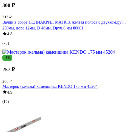
300 ₽
315 ₽
Валик в сборе ПОЛИАКРИЛ MATRIX желтая полоса с двухком.руч.,
250мм, ворс 12мм, D 48мм, Dруч.6 мм 80661
4.8
(70)
-4%
257 ₽
268 ₽
Мастерок (кельма) каменщика KENDO 175 мм 45204
4.9
(16)