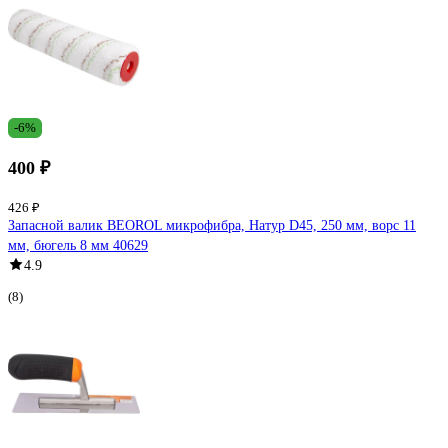
-6%
400 ₽
426 ₽
Запасной валик BEOROL микрофибра, Натур D45, 250 мм, ворс 11
мм, бюгель 8 мм 40629
4.9
(8)