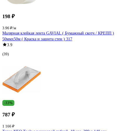
198 ₽
3.96 ₽/м
Малярная клейкая лента GAVIAL ( Бумажный скотч / КРЕПП )
50ммх50м ( Краска и защита стен ) 317
3.9
(39)
-33%
787 ₽
1 166 ₽