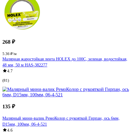
268 ₽
5.36 ₽/м
Малярная жаростойкая лента HOLEX до 100С, зеленая, водостойкая,
48 мм, 50 м HAS-382277
4.7
(81)
135 ₽
Малярный мини-валик РемоКолор с рукояткой Гирпан, ось 6мм,
D15мм, 100мм, 06-4-521
4.6