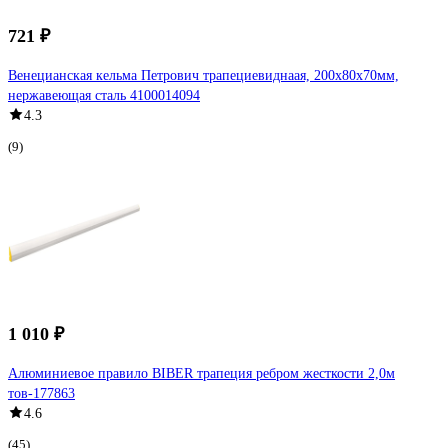
721 ₽
Венецианская кельма Петрович трапециевиднаая, 200x80x70мм,
нержавеющая сталь 4100014094
4.3
(9)
1 010 ₽
Алюминиевое правило BIBER трапеция ребром жесткости 2,0м
тов-177863
4.6
(45)