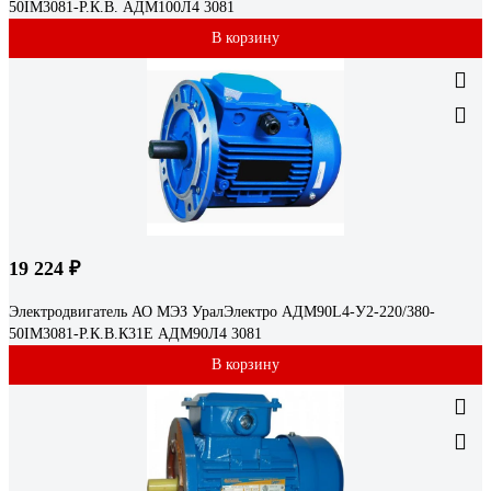
50IM3081-Р.К.В. АДМ100Л4 3081
В корзину
19 224 ₽
Электродвигатель АО МЭЗ УралЭлектро АДМ90L4-У2-220/380-
50IM3081-Р.К.В.К31Е АДМ90Л4 3081
В корзину