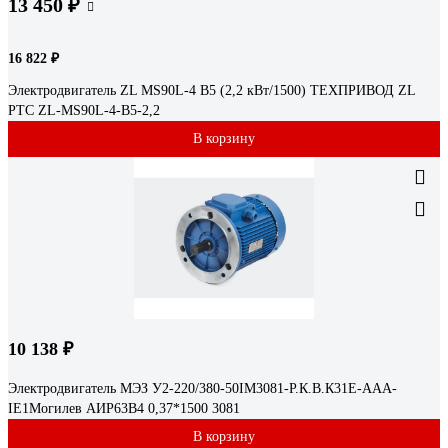
13 450 ₽
16 822 ₽
Электродвигатель ZL MS90L-4 B5 (2,2 кВт/1500) ТЕХПРИВОД ZL
РТС ZL-MS90L-4-B5-2,2
В корзину
10 138 ₽
Электродвигатель МЭЗ У2-220/380-50IM3081-Р.К.В.К31Е-ААА-
IE1Могилев АИР63В4 0,37*1500 3081
В корзину