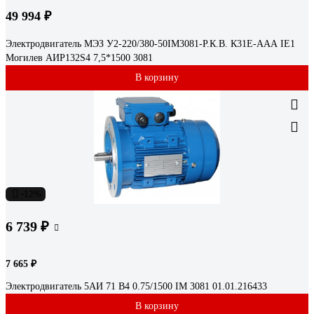
49 994 ₽
Электродвигатель МЭЗ У2-220/380-50IM3081-Р.К.В. К31Е-ААА IE1
Могилев АИР132S4 7,5*1500 3081
В корзину
-12%
6 739 ₽
7 665 ₽
Электродвигатель 5АИ 71 В4 0.75/1500 IM 3081 01.01.216433
В корзину