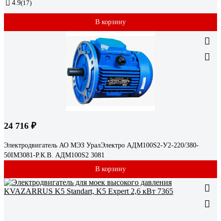
4.9
(17)
В корзину
24 716 ₽
Электродвигатель АО МЭЗ УралЭлектро АДМ100S2-У2-220/380-
50IM3081-Р.К.В. АДМ100S2 3081
В корзину