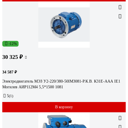
-12%
30 325 ₽
34 587 ₽
Электродвигатель МЭЗ У2-220/380-50IM3081-Р.К.В. К31Е-ААА IE1
Могилев АИР112М4 5,5*1500 1081
5
(1)
В корзину