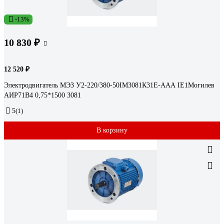
-13%
10 830 ₽
12 520 ₽
Электродвигатель МЭЗ У2-220/380-50IM3081К31Е-ААА IE1Могилев
АИР71В4 0,75*1500 3081
5
(1)
В корзину