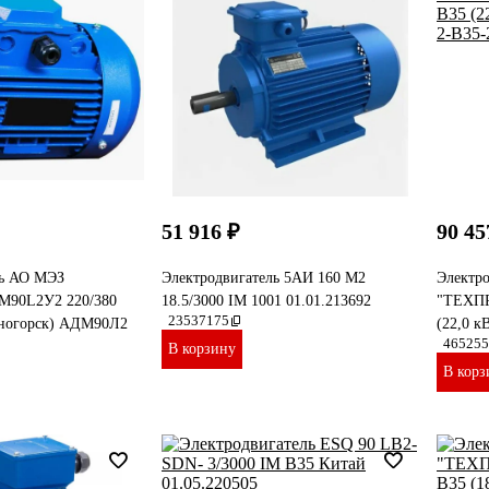
51 916 ₽
90 45
ль АО МЭЗ
Электродвигатель 5АИ 160 М2
Электр
М90L2У2 220/380
18.5/3000 IM 1001 01.01.213692
"ТЕХПР
23537175
ногорск) АДМ90Л2
(22,0 к
465255
В корзину
В корз