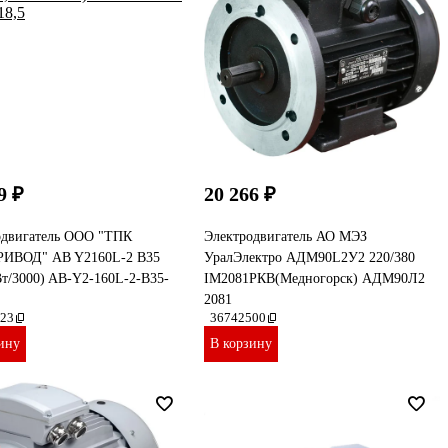
9 ₽
20 266 ₽
одвигатель ООО "ТПК
Электродвигатель АО МЭЗ
ИВОД" AB Y2160L-2 B35
УралЭлектро АДМ90L2У2 220/380
Вт/3000) AB-Y2-160L-2-B35-
IМ2081РКВ(Медногорск) АДМ90Л2
2081
23
36742500
ину
В корзину