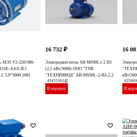
16 732 ₽
16 08
ь МЭЗ У2-220/380-
Электродвигатель AB MS90L1-2 B3
Электр
.К31Е-ААА IE1
(2,2 кВт/3000) ООО "ТПК
"ТЕХПР
2 3,0*3000 2081
"ТЕХПРИВОД" AB-MS90L-2-B3-2,2
кВт/30
43455502
435869
В корзину
В корз