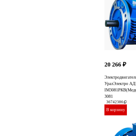
20 266 ₽
Электродвигате
УралЭлектро АД
IМ3081РКВ(Мед
3081
36742386
В корзину