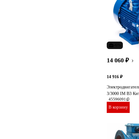
-6%
14 060 ₽
14 916 ₽
Электродвигате
3/3000 IM B3 Ки
45596091
В корзину