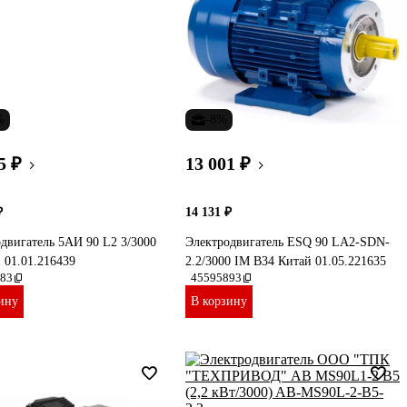
%
-8%
5 ₽
13 001 ₽
₽
14 131 ₽
двигатель 5АИ 90 L2 3/3000
Электродвигатель ESQ 90 LA2-SDN-
 01.01.216439
2.2/3000 IM B34 Китай 01.05.221635
83
45595893
ину
В корзину