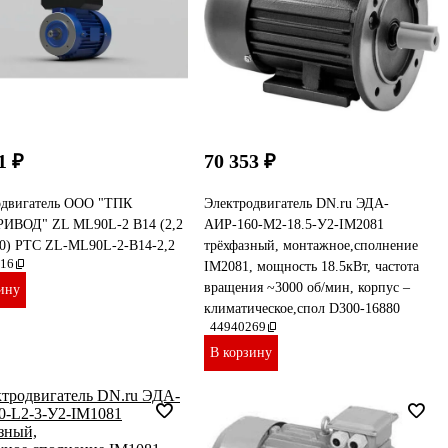
1 ₽
70 353 ₽
одвигатель ООО "ТПК
Электродвигатель DN.ru ЭДА-
ИВОД" ZL ML90L-2 B14 (2,2
АИР-160-М2-18.5-У2-IM2081
00) РТС ZL-ML90L-2-B14-2,2
трёхфазный, монтажное,сполнение
16
IM2081, мощность 18.5кВт, частота
вращения ~3000 об/мин, корпус –
ину
климатическое,спол D300-16880
44940269
В корзину