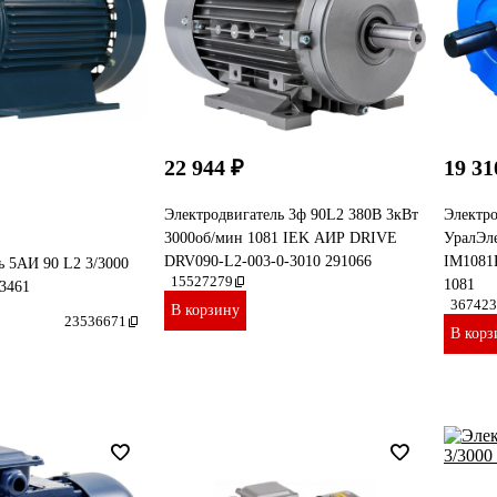
22 944 ₽
19 31
Электродвигатель 3ф 90L2 380В 3кВт
Электр
3000об/мин 1081 IEK АИР DRIVE
УралЭл
DRV090-L2-003-0-3010 291066
IМ1081
ь 5АИ 90 L2 3/3000
15527279
1081
13461
367423
В корзину
23536671
В корз