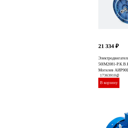
21 334 ₽
Электродвигател
50IM2081-Р.К.В
Могилев АИР90L
17363910
В корзину