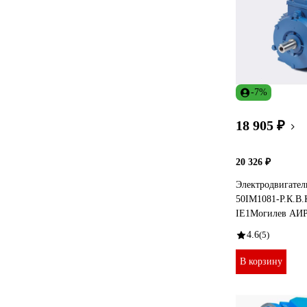
-7%
18 905 ₽
20 326 ₽
Электродвигател
50IM1081-Р.К.В
IE1Могилев АИР
4.6
(5)
В корзину