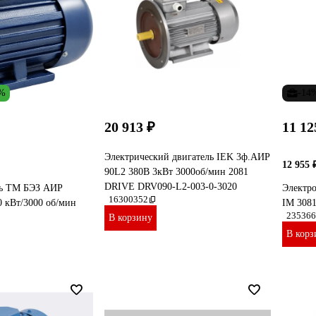
7%
-14
20 913 ₽
11 12
Электрический двигатель IEK 3ф.АИР
12 955 
90L2 380В 3кВт 3000об/мин 2081
DRIVE DRV090-L2-003-0-3020
ль ТМ БЭЗ АИР
Электро
16300352
 кВт/3000 об/мин
IM 3081
235366
В корзину
В корз