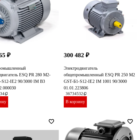
65 ₽
300 482 ₽
ромышленный
Электродвигатель
двигатель ESQ PR 280 M2-
общепромышленный ESQ PR 250 M2
S12-IE2 90/3000 IM B3
GST-Б1-S12-IE2 IM 1001 90/3000
2.000030
01.01.223806
34
36734532
ину
В корзину