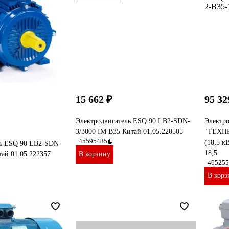
15 662 ₽
95 32
Электродвигатель ESQ 90 LB2-SDN-
Электр
3/3000 IM B35 Китай 01.05.220505
"ТЕХПР
45595485
(18,5 к
ль ESQ 90 LB2-SDN-
18,5
тай 01.05.222357
В корзину
465255
В корз