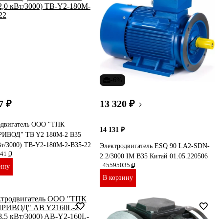
-6%
7 ₽
13 320 ₽
одвигатель ООО "ТПК
14 131 ₽
ИВОД" TB Y2 180M-2 B35
Вт/3000) TB-Y2-180M-2-B35-22
Электродвигатель ESQ 90 LA2-SDN-
41
2.2/3000 IM B35 Китай 01.05.220506
45595035
ину
В корзину