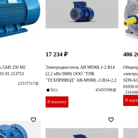
17 234 ₽
406 2
ь 5АИ 250 М2
Электродвигатель AB MS90L1-2 B14
Общеп
01.01.213753
(2,2 кВт/3000) ООО "ТПК
электро
"ТЕХПРИВОД" AB-MS90L-2-B14-2,2
SDN-Б1-
23537517
01050.0
5
(1)
43455598
334508
В корз
В корзину