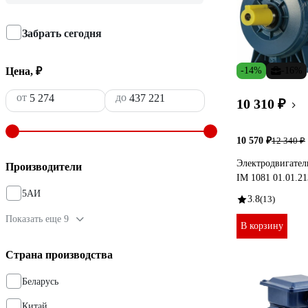
Забрать сегодня
Цена, ₽
-14%
-16%
от
до
10 310 ₽
10 570 ₽
12 340 ₽
Электродвигател
Производители
IM 1081 01.01.2
5АИ
3.8
(13)
Показать еще 9
В корзину
Страна производства
Беларусь
Китай