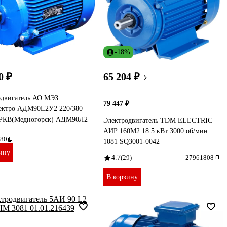
-18%
0 ₽
65 204 ₽
одвигатель АО МЭЗ
79 447 ₽
ектро АДМ90L2У2 220/380
РКВ(Медногорск) АДМ90Л2
Электродвигатель TDM ELECTRIC
АИР 160M2 18.5 кВт 3000 об/мин
80
1081 SQ3001-0042
ину
4.7
(29)
27961808
В корзину