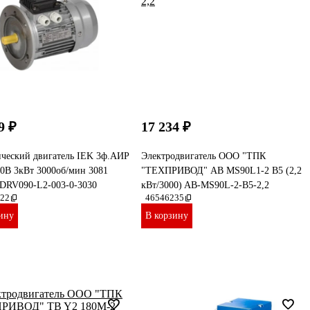
9 ₽
17 234 ₽
ический двигатель IEK 3ф.АИР
Электродвигатель ООО "ТПК
0В 3кВт 3000об/мин 3081
"ТЕХПРИВОД" AB MS90L1-2 B5 (2,2
DRV090-L2-003-0-3030
кВт/3000) AB-MS90L-2-B5-2,2
22
46546235
ину
В корзину