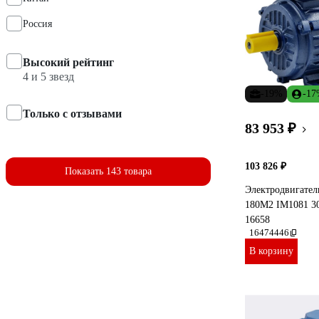
Россия
Высокий рейтинг
4 и 5 звезд
-19%
-1
Только с отзывами
83 953 ₽
103 826 ₽
Показать 143 товара
Электродвигате
180M2 IM1081 30
16658
16474446
В корзину