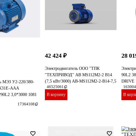
42 424 ₽
28 01
Электродвигатель ООО "ТПК
Электр
"ТЕХПРИВОД" AB MS112M2-2 B14
90L2 38
(7,5 кВт/3000) AB-MS112M2-2-B14-7,5
DRIVE 
ь МЭЗ У2-220/380-
46525061
163004
.К31Е-ААА
90L2 3,0*3000 1081
В корзину
В корз
17364108