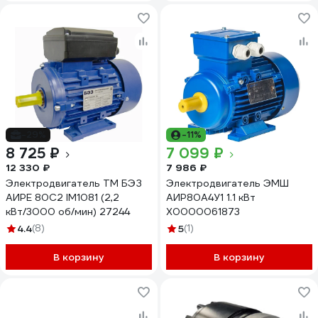
-29%
-11%
8 725 ₽
7 099 ₽
12 330 ₽
7 986 ₽
Электродвигатель ТМ БЭЗ
Электродвигатель ЭМШ
АИРЕ 80C2 IM1081 (2,2
АИР80А4У1 1.1 кВт
кВт/3000 об/мин) 27244
Х0000061873
4.4
(8)
5
(1)
В корзину
В корзину