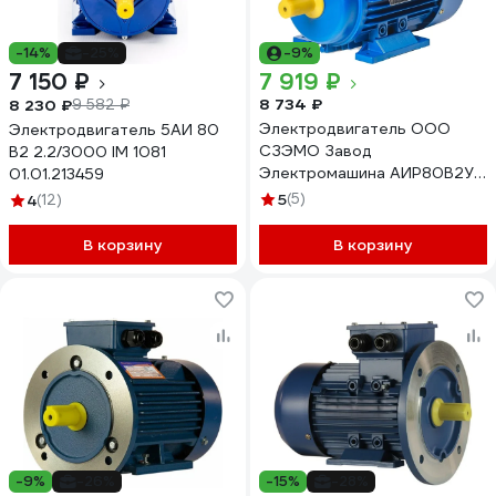
-14%
-25%
-9%
7 150 ₽
7 919 ₽
8 734 ₽
8 230 ₽
9 582 ₽
Электродвигатель ООО
Электродвигатель 5АИ 80
СЗЭМО Завод
В2 2.2/3000 IM 1081
Электромашина АИР80В2У1
01.01.213459
2.2 кВт Х0000061863
5
(5)
4
(12)
В корзину
В корзину
-9%
-26%
-15%
-28%