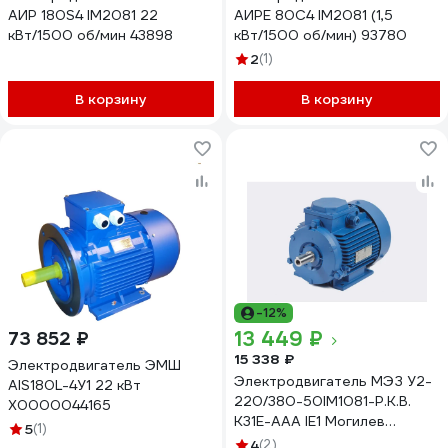
АИР 180S4 IM2081 22
АИРЕ 80C4 IM2081 (1,5
кВт/1500 об/мин 43898
кВт/1500 об/мин) 93780
2
(1)
В корзину
В корзину
-12%
13 449 ₽
73 852 ₽
15 338 ₽
Электродвигатель ЭМШ
Электродвигатель МЭЗ У2-
AIS180L-4У1 22 кВт
220/380-50IM1081-Р.К.В.
Х0000044165
К31Е-ААА IE1 Могилев
5
(1)
АИР80В2 2,2*3000 1081
4
(2)