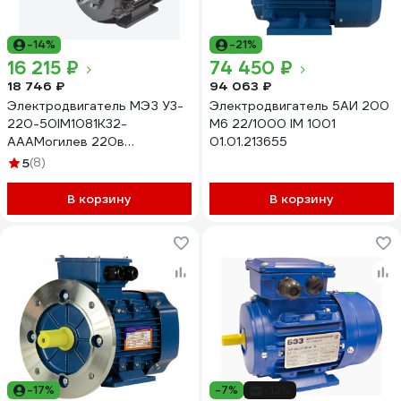
-14%
-21%
16 215 ₽
74 450 ₽
18 746 ₽
94 063 ₽
Электродвигатель МЭЗ У3-
Электродвигатель 5АИ 200
220-50IM1081К32-
М6 22/1000 IM 1001
АААМогилев 220в
01.01.213655
АИРЕ80С2 1081
5
(8)
В корзину
В корзину
-17%
-7%
-12%