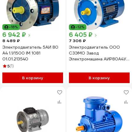
-18%
-12%
6 942 ₽
6 405 ₽
8 489 ₽
7 306 ₽
Электродвигатель 5АИ 80
Электродвигатель ООО
А4 1.1/1500 IM 1081
СЗЭМО Завод
01.01.213540
Электромашина АИР80А4У1
1.1 кВт Х0000061912
5
(1)
В корзину
В корзину