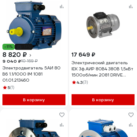
-11%
-13%
8 820 ₽
17 649 ₽
9 040 ₽
10 169 ₽
Электрический двигатель
Электродвигатель 5АИ 80
IEK 3ф.АИР 80B4 380В 1,5кВт
В6 1.1/1000 IM 1081
1500об/мин 2081 DRIVE
01.01.213460
DRV080-B4-001-5-1520
4.3
(3)
5
(1)
В корзину
В корзину