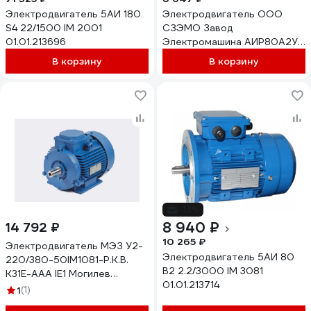
Электродвигатель 5АИ 180
Электродвигатель ООО
S4 22/1500 IM 2001
СЗЭМО Завод
01.01.213696
Электромашина АИР80А2У1
1.5 кВт Х0000061861
В корзину
В корзину
-13%
8 940 ₽
14 792 ₽
10 265 ₽
Электродвигатель МЭЗ У2-
Электродвигатель 5АИ 80
220/380-50IM1081-Р.К.В.
В2 2.2/3000 IM 3081
К31Е-ААА IE1 Могилев
01.01.213714
АИР80В4 1,5*1500 1081
1
(1)