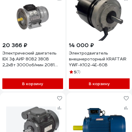
20 366 ₽
14 000 ₽
Электрический двигатель
Электродвигатель
IEK 3ф.АИР 80B2 380В
внешнероторный KRAFTAIR
2,2кВт 3000об/мин 2081
YWF-K102-4E-60B
DRIVE DRV080-B2-002-2-
5
(1)
3020
В корзину
В корзину