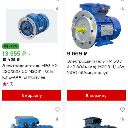
-12%
13 555 ₽
9 669 ₽
15 458 ₽
Электродвигатель ТМ БЭЗ
Электродвигатель МЭЗ У2-
АИР 80A4 (Ал) IM2081 1,1 кВт,
220/380-50IM3081-Р.К.В.
1500 об/мин, корпус
К31Е-ААА IE1 Могилев
алюминий 25207
АИР80А4 1,1*1500 3081
5
(1)
В корзину
В корзину