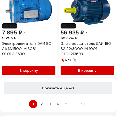
-15%
-13%
7 895 ₽
56 935 ₽
9 295 ₽
65 374 ₽
Электродвигатель 5АИ 80
Электродвигатель 5АИ 180
А4 1.1/1500 IM 3081
S2 22/3000 IM 1001
01.01.213630
01.01.213693
4.5
(19)
В корзину
В корзину
Показать еще 40
1
2
3
4
5
...
13