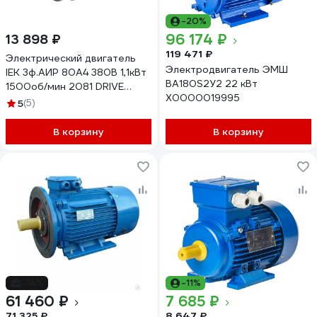
-20%
96 174 ₽
13 898 ₽
119 471 ₽
Электрический двигатель
Электродвигатель ЭМШ
IEK 3ф.АИР 80A4 380В 1,1кВт
ВА180S2У2 22 кВт
1500об/мин 2081 DRIVE
Х0000019995
DRV080-A4-001-1-1520
5
(5)
В корзину
В корзину
-14%
-11%
61 460 ₽
7 685 ₽
71 325 ₽
8 647 ₽