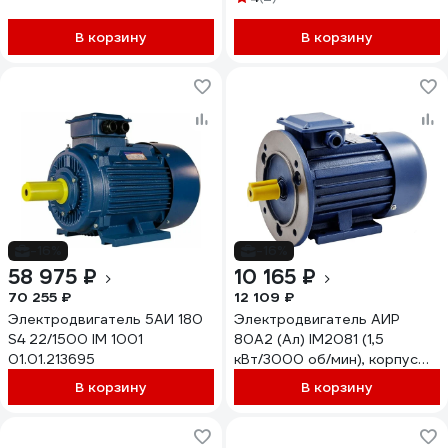
В корзину
В корзину
-16%
-16%
58 975 ₽
10 165 ₽
70 255 ₽
12 109 ₽
Электродвигатель 5АИ 180
Электродвигатель АИР
S4 22/1500 IM 1001
80A2 (Ал) IM2081 (1,5
01.01.213695
кВт/3000 об/мин), корпус
алюминий ТМ БЭЗ 86498
В корзину
В корзину