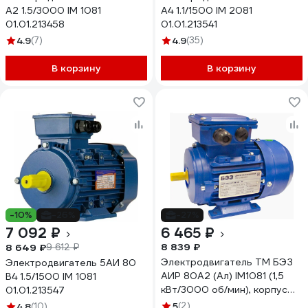
А2 1.5/3000 IM 1081
А4 1.1/1500 IM 2081
01.01.213458
01.01.213541
4.9
(7)
4.9
(35)
В корзину
В корзину
-10%
-26%
-27%
7 092 ₽
6 465 ₽
8 839 ₽
8 649 ₽
9 612 ₽
Электродвигатель ТМ БЭЗ
Электродвигатель 5АИ 80
АИР 80A2 (Ал) IM1081 (1,5
В4 1.5/1500 IM 1081
кВт/3000 об/мин), корпус
01.01.213547
алюминий 97780
5
(2)
4.8
(10)