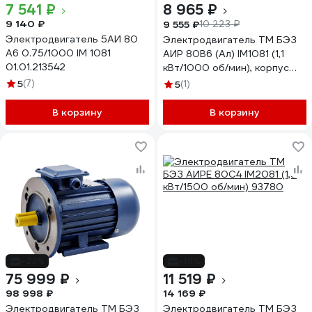
7 541 ₽
8 965 ₽
9 140 ₽
9 555 ₽
10 223 ₽
Электродвигатель 5АИ 80
Электродвигатель ТМ БЭЗ
А6 0.75/1000 IM 1081
АИР 80B6 (Ал) IM1081 (1,1
01.01.213542
кВт/1000 об/мин), корпус
алюминий 69603
5
(7)
5
(1)
В корзину
В корзину
-23%
-19%
75 999 ₽
11 519 ₽
98 998 ₽
14 169 ₽
Электродвигатель ТМ БЭЗ
Электродвигатель ТМ БЭЗ