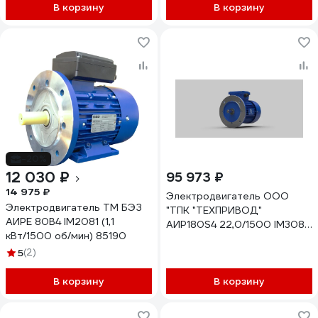
В корзину
В корзину
-20%
12 030 ₽
95 973 ₽
14 975 ₽
Электродвигатель ООО
Электродвигатель ТМ БЭЗ
"ТПК "ТЕХПРИВОД"
АИРЕ 80B4 IM2081 (1,1
АИР180S4 22,0/1500 IM3081
кВт/1500 об/мин) 85190
(ZL) (380/660V) РТС ZL-
5
(2)
АИР180S4-B5-22,0
В корзину
В корзину