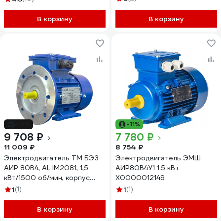
В корзину
В корзину
-12%
-11%
9 708 ₽
7 780 ₽
11 009 ₽
8 754 ₽
Электродвигатель ТМ БЭЗ
Электродвигатель ЭМШ
АИР 80B4, AL IM2081, 1,5
АИР80В4У1 1.5 кВт
кВт/1500 об/мин, корпус
Х0000012149
алюминий 74874
1
(1)
1
(1)
В корзину
В корзину