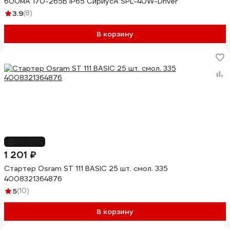
600мА 170-265В IP65 СириусА SPL-40W-Driver
3.9
(8)
В корзину
до -17%
1 201 ₽
Стартер Osram ST 111 BASIC 25 шт. смол. 335
4008321364876
5
(10)
В корзину