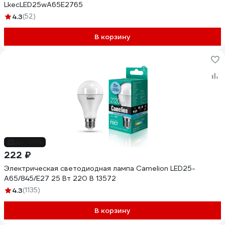
LkecLED25wA65E2765
4.3
(52)
В корзину
до -35%
222 ₽
Электрическая светодиодная лампа Camelion LED25-
A65/845/E27 25 Вт 220 В 13572
4.3
(1135)
В корзину