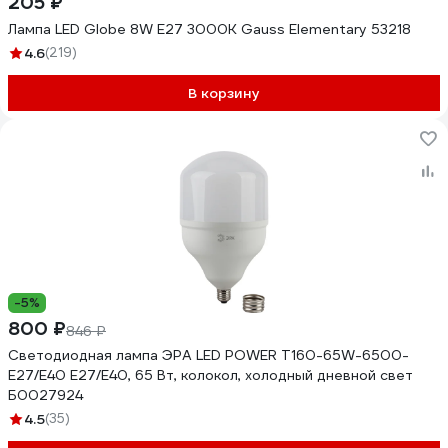
205 ₽
Лампа LED Globe 8W E27 3000K Gauss Elementary 53218
4.6
(219)
В корзину
-5%
800 ₽
846 ₽
Светодиодная лампа ЭРА LED POWER T160-65W-6500-
E27/E40 Е27/Е40, 65 Вт, колокол, холодный дневнoй свет
Б0027924
4.5
(35)