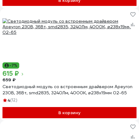
В корзину
-7%
615 ₽
659 ₽
Светодиодный модуль со встроенным драйвером Apeyron
230В, 36Вт, smd2835, 3240Лм, 4000К, ø238x19мм 02-65
4
(12)
В корзину