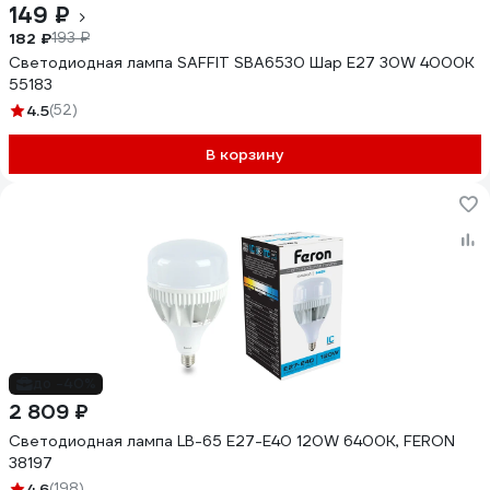
149 ₽
182 ₽
193 ₽
Светодиодная лампа SAFFIT SBA6530 Шар E27 30W 4000K
55183
4.5
(52)
В корзину
до -40%
2 809 ₽
Светодиодная лампа LB-65 E27-E40 120W 6400K, FERON
38197
4.6
(198)