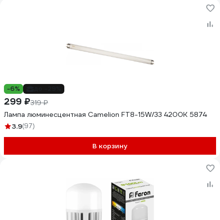
-6%
до -29%
299 ₽
319 ₽
Лампа люминесцентная Camelion FT8-15W/33 4200K 5874
3.9
(97)
В корзину