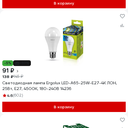
В корзину
-5%
-37%
91 ₽
138 ₽
145 ₽
Светодиодная лампа Ergolux LED-A65-25W-E27-4K ЛОН,
25Вт, E27, 4500K, 180-240В 14236
4.6
(602)
В корзину