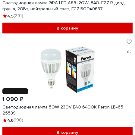
Светодиодная лампа ЭРА LED A65-20W-840-E27 R диод,
груша, 20Вт, нейтральный свет, E27 Б0049637
4.5
(291)
В корзину
до -44%
1 090 ₽
Светодиодная лампа 50W 230V E40 6400K Feron LB-65
25539
4.6
(198)
В корзину