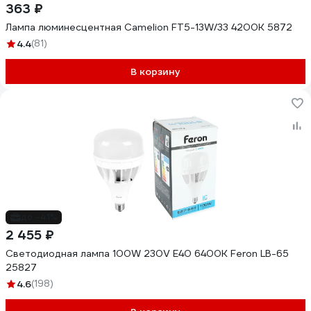
363 ₽
Лампа люминесцентная Camelion FT5-13W/33 4200K 5872
4.4
(81)
В корзину
до -41%
2 455 ₽
Светодиодная лампа 100W 230V E40 6400K Feron LB-65
25827
4.6
(198)