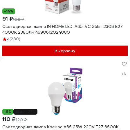
-14%
91 ₽
106 ₽
Светодиодная лампа IN HOME LED-A65-VC 25Вт 230В Е27
4000К 2380Лм 4690612024080
4
(280)
В корзину
-8%
до -27%
110 ₽
120 ₽
Светодиодная лампа Космос А65 25W 220V E27 6500K