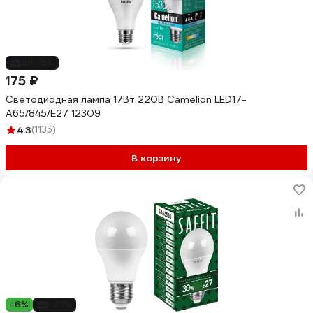
до -6%
175 ₽
Светодиодная лампа 17Вт 220В Camelion LED17-
A65/845/E27 12309
4.3
(1135)
В корзину
-6%
-23%