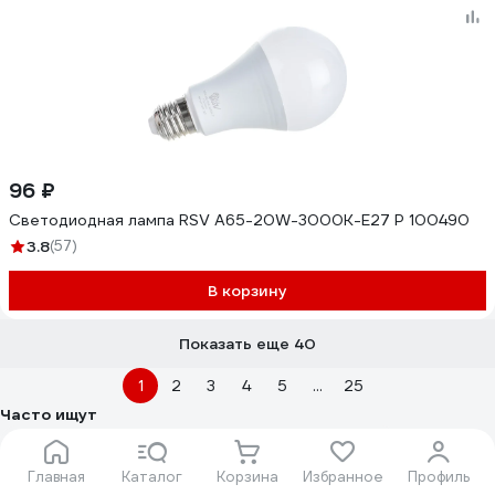
96 ₽
Светодиодная лампа RSV A65-20W-3000K-E27 P 100490
3.8
(57)
В корзину
Показать еще 40
1
2
3
4
5
...
25
Часто ищут
Светильники квадратные офисные потолочные
Главная
Каталог
Корзина
Избранное
Профиль
Светильники светодиодные уличные 120Вт