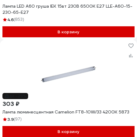
Лампа LED A60 груша IEK 15вт 230В 6500К E27 LLE-A60-15-
230-65-E27
4.6
(853)
В корзину
до -29%
303 ₽
Лампа люминесцентная Camelion FT8-10W/33 4200K 5873
3.9
(97)
В корзину