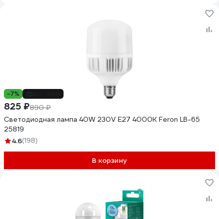
-7%
до -34%
825 ₽
890 ₽
Светодиодная лампа 40W 230V E27 4000K Feron LB-65
25819
4.6
(198)
В корзину