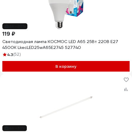
до -20%
119 ₽
Светодиодная лампа КОСМОС LED A65 25Вт 220В E27
4500К LkecLED25wA65E2745 527740
4.3
(52)
В корзину
до -33%