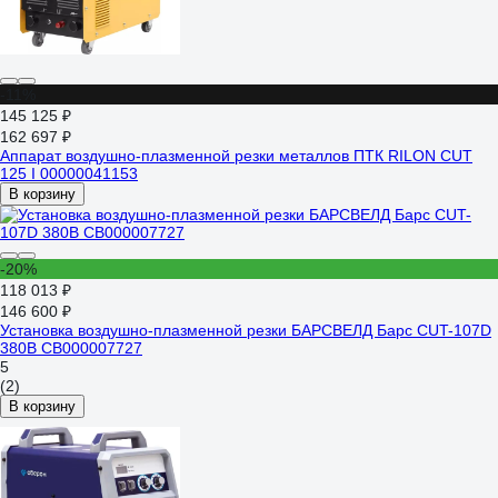
-11%
145 125 ₽
162 697 ₽
Аппарат воздушно-плазменной резки металлов ПТК RILON CUT
125 I 00000041153
В корзину
-20%
118 013 ₽
146 600 ₽
Установка воздушно-плазменной резки БАРСВЕЛД Барс CUT-107D
380В СВ000007727
5
(2)
В корзину