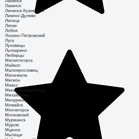
Лабинск
Лакинск
Ленинск-Кузнецкий
Ликино-Дулево
Липецк
Лиски
Лобня
Лосино-Петровский
Луга
Луховицы
Лыткарино
Люберцы
Магнитогорск
Майкоп
Малоярославец
Махачкала
Мегион
Миасс
Минеральные Воды
Михайловка
Мичуринск
Можайск
Мончегорск
Московский
Мурманск
Муром
Мценск
Мытищи