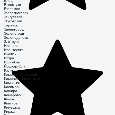
Елец
Ессентуки
Ефремов
Железногорск
Жигулевск
Жуковский
Зарайск
Звенигород
Зеленоград
Зеленодольск
Златоуст
Иваново
Ивантеевка
Ижевск
Истра
Ишимбай
Йошкар-Ола
Калуга
Каменск-Уральский
Каменск-Шахтинский
Камышин
Касимов
Кашира
Кемерово
Кимры
Кингисепп
Кинешма
Киржач