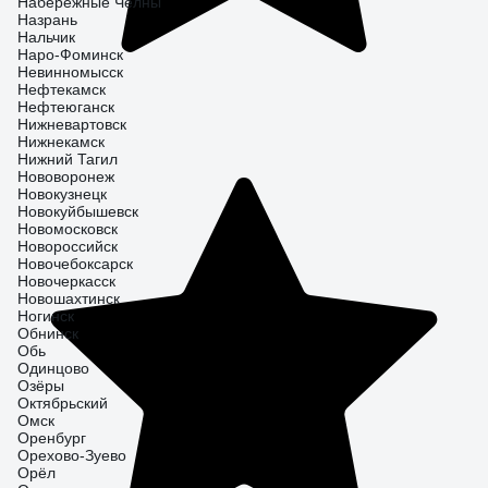
Набережные Челны
Назрань
Нальчик
Наро-Фоминск
Невинномысск
Нефтекамск
Нефтеюганск
Нижневартовск
Нижнекамск
Нижний Тагил
Нововоронеж
Новокузнецк
Новокуйбышевск
Новомосковск
Новороссийск
Новочебоксарск
Новочеркасск
Новошахтинск
Ногинск
Обнинск
Обь
Одинцово
Озёры
Октябрьский
Омск
Оренбург
Орехово-Зуево
Орёл