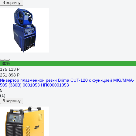
В корзину
-30%
175 113 ₽
251 898 ₽
Инвертор плазменной резки Brima CUT-120 с функцией MIG/MMA-
505 (380В) 0001053 НП000001053
5
(1)
В корзину