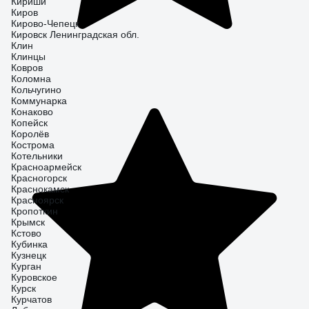
Кириши
Киров
Кирово-Чепецк
Кировск Ленинградская обл.
Клин
Клинцы
Ковров
Коломна
Кольчугино
Коммунарка
Конаково
Копейск
Королёв
Кострома
Котельники
Красноармейск
Красногорск
Краснокамск
Красноярск
Кропоткин
Крымск
Кстово
Кубинка
Кузнецк
Курган
Куровское
Курск
Курчатов