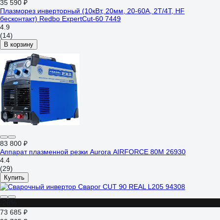
35 590 ₽
Плазморез инверторный (10кВт, 20мм, 20-60А, 2Т/4Т, HF
бесконтакт) Redbo ExpertCut-60 7449
4.9
(14)
В корзину
83 800 ₽
Аппарат плазменной резки Aurora AIRFORCE 80M 26930
4.4
(29)
Купить
-26%
73 685 ₽