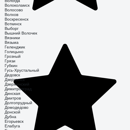
Вологда
Волоколамск
Волосово
Волхов
Воскресенск
Воткинск
Выборг
Вышний Волочек
Вязники
Вязьма
Геленджик
Голицыно
Грозный
Грязи
Губкин
Гусь-Хрустальный
Дедовск
Дзержинск
Дзержинский
Димитровград
Динская
Дмитров
Долгопрудный
Домодедово
Донской
Дубна
Егорьевск
Елабуга