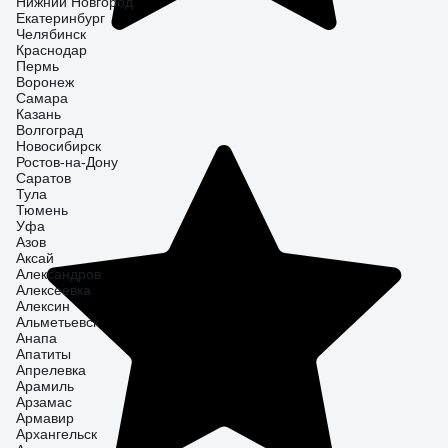
Нижний Новгород
Екатеринбург
Челябинск
Краснодар
Пермь
Воронеж
Самара
Казань
Волгоград
Новосибирск
Ростов-на-Дону
Саратов
Тула
Тюмень
Уфа
Азов
Аксай
Александров
Алексеевка
Алексин
Альметьевск
Анапа
Апатиты
Апрелевка
Арамиль
Арзамас
Армавир
Архангельск