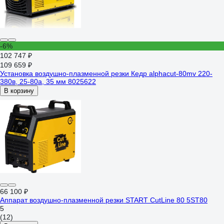
-6%
102 747 ₽
109 659 ₽
Установка воздушно-плазменной резки Кедр alphacut-80mv 220-
380в, 25-80а, 35 мм 8025622
В корзину
66 100 ₽
Аппарат воздушно-плазменной резки START CutLine 80 5ST80
5
(12)