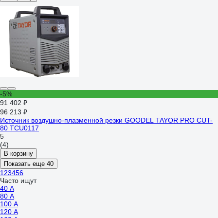
-5%
91 402 ₽
96 213 ₽
Источник воздушно-плазменной резки GOODEL TAYOR PRO CUT-
80 TCU0117
5
(4)
В корзину
Показать еще 40
1
2
3
4
5
6
Часто ищут
40 А
80 А
100 А
120 А