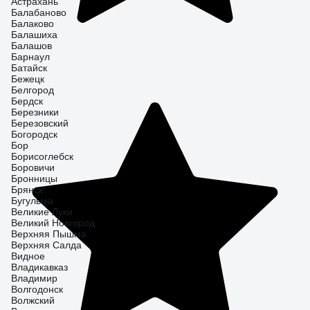
Астрахань
Балабаново
Балаково
Балашиха
Балашов
Барнаул
Батайск
Бежецк
Белгород
Бердск
Березники
Березовский
Богородск
Бор
Борисоглебск
Боровичи
Бронницы
Брянск
Бугульма
Великие Луки
Великий Новгород
Верхняя Пышма
Верхняя Салда
Видное
Владикавказ
Владимир
Волгодонск
Волжский