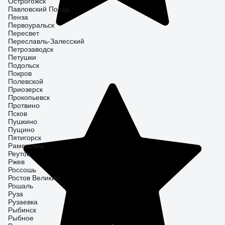
Острогожск
Павловский Посад
Пенза
Первоуральск
Пересвет
Переславль-Залесский
Петрозаводск
Петушки
Подольск
Покров
Полевской
Приозерск
Прокопьевск
Протвино
Псков
Пушкино
Пущино
Пятигорск
Раменское
Реутов
Ржев
Россошь
Ростов Великий
Рошаль
Руза
Рузаевка
Рыбинск
Рыбное