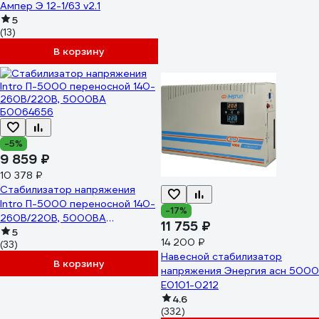
Ампер Э 12-1/63 v2.1
5
(13)
В корзину
-5%
9 859 ₽
10 378 ₽
Стабилизатор напряжения
Intro П-5000 переносной 140-
-17%
260В/220В, 5000ВА
11 755 ₽
Б0064656
5
14 200 ₽
(33)
Навесной стабилизатор
В корзину
напряжения Энергия асн 5000
Е0101-0212
4.6
(332)