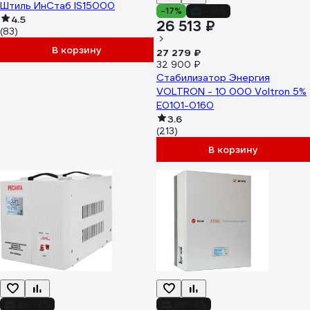
Штиль ИнСтаб IS15000
-17%
-19%
4.5
26 513 ₽
(83)
В корзину
27 279 ₽
32 900 ₽
Стабилизатор Энергия
VOLTRON - 10 000 Voltron 5%
Е0101-0160
3.6
(213)
В корзину
до -7%
до -5%