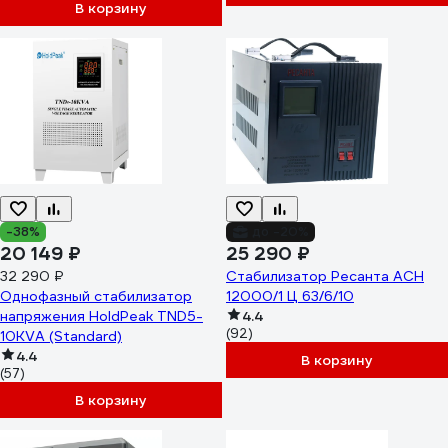
В корзину
-38%
до -20%
20 149 ₽
25 290 ₽
32 290 ₽
Стабилизатор Ресанта АСН
Однофазный стабилизатор
12000/1 Ц 63/6/10
напряжения HoldPeak TND5-
4.4
(92)
10KVA (Standard)
4.4
В корзину
(57)
В корзину