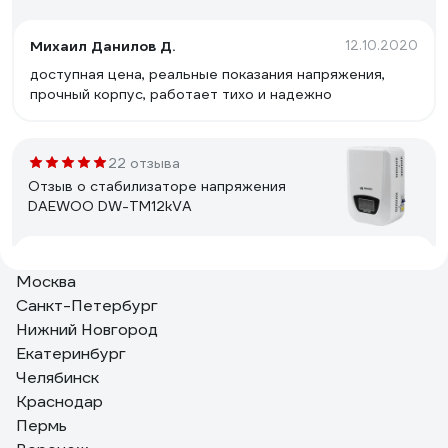
Михаил Данилов Д.
12.10.2020
доступная цена, реальные показания напряжения,
прочный корпус, работает тихо и надежно
22 отзыва
Отзыв о стабилизаторе напряжения
DAEWOO DW-TM12kVA
Константин Николаевич Л.
15.03.2017
Москва
аккуратный внешний вид, крепление на стену, есть
Санкт-Петербург
Байпас
Нижний Новгород
Екатеринбург
Челябинск
3 отзыва
Краснодар
Отзыв о Стабилизатор напряжения
SmartWatt AVR SERVO 20000SF
Пермь