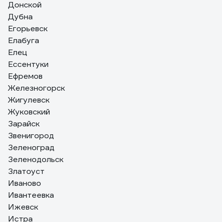
Донской
Дубна
Егорьевск
Елабуга
Елец
Ессентуки
Ефремов
Железногорск
Жигулевск
Жуковский
Зарайск
Звенигород
Зеленоград
Зеленодольск
Златоуст
Иваново
Ивантеевка
Ижевск
Истра