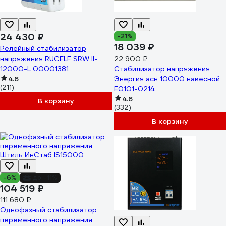
24 430 ₽
-21%
18 039 ₽
Релейный стабилизатор
напряжения RUCELF SRW II-
22 900 ₽
12000-L 00001381
Стабилизатор напряжения
4.6
Энергия асн 10000 навесной
(211)
Е0101-0214
4.6
В корзину
(332)
В корзину
-6%
до -11%
104 519 ₽
111 680 ₽
Однофазный стабилизатор
переменного напряжения