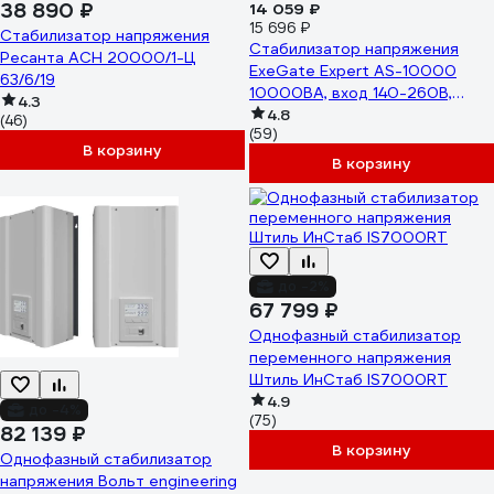
38 890 ₽
14 059 ₽
15 696 ₽
Стабилизатор напряжения
Стабилизатор напряжения
Ресанта АСН 20000/1-Ц
ExeGate Expert AS-10000
63/6/19
10000ВА, вход 140-260В,
4.3
цветной дисплей, выход
4.8
(46)
(59)
220В-8%, КПД 98%, 5 уровней
В корзину
защиты, задержка, усиленный
В корзину
метал. ко 291727
до -2%
67 799 ₽
Однофазный стабилизатор
переменного напряжения
Штиль ИнСтаб IS7000RT
4.9
до -4%
(75)
82 139 ₽
В корзину
Однофазный стабилизатор
напряжения Вольт engineering