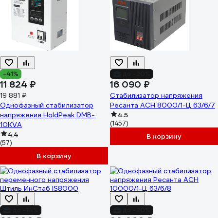
-41%
до -20%
11 824 ₽
16 090 ₽
19 881 ₽
Стабилизатор напряжения
Однофазный стабилизатор
Ресанта АСН 8000/1-Ц 63/6/7
напряжения HoldPeak DMB-
4.5
(1457)
10KVA
4.4
В корзину
(57)
В корзину
до -14%
до -20%