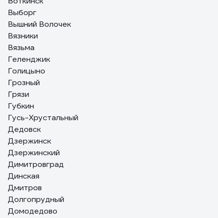
Воткинск
Выборг
Вышний Волочек
Вязники
Вязьма
Геленджик
Голицыно
Грозный
Грязи
Губкин
Гусь-Хрустальный
Дедовск
Дзержинск
Дзержинский
Димитровград
Динская
Дмитров
Долгопрудный
Домодедово