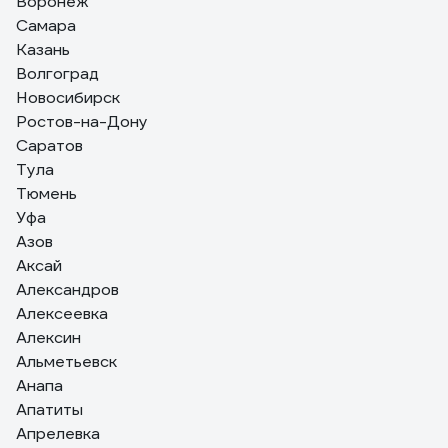
Воронеж
Самара
Сергей
24.07.2025
Казань
Как владелец частного дома с ужасными перепадами
Волгоград
напряжения (иногда падает до 160В), долго искал
Новосибирск
надежное решение. Рекомендую.
Ростов-на-Дону
Саратов
Тула
Тюмень
Уфа
Азов
Аксай
Александров
Алексеевка
Алексин
Альметьевск
Анапа
Апатиты
Апрелевка