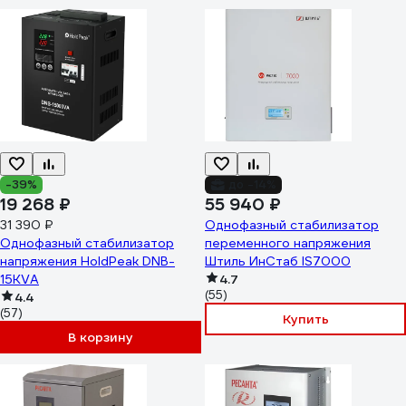
-39%
до -14%
19 268 ₽
55 940 ₽
31 390 ₽
Однофазный стабилизатор
Однофазный стабилизатор
переменного напряжения
напряжения HoldPeak DNB-
Штиль ИнСтаб IS7000
15KVA
4.7
(55)
4.4
(57)
Купить
В корзину