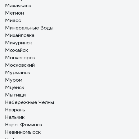
Махачкала
Мегион
Миасс
Минеральные Воды
Михайловка
Мичуринск
Можайск
Мончегорск
Московский
Мурманск
Муром
Мценск
Мытищи
Набережные Челны
Назрань
Нальчик
Наро-Фоминск
Невинномысск