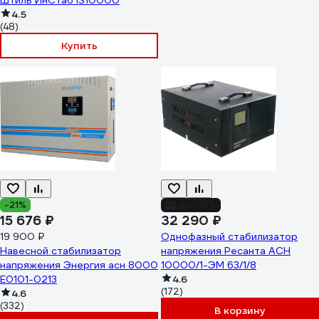
Штиль ИнСтаб IS10000
4.5
(48)
Купить
-21%
до -15%
15 676 ₽
32 290 ₽
19 900 ₽
Однофазный стабилизатор
Навесной стабилизатор
напряжения Ресанта АСН
напряжения Энергия асн 8000
10000/1-ЭМ 63/1/8
Е0101-0213
4.6
(172)
4.6
(332)
В корзину