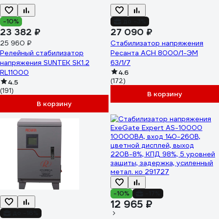
-10%
до -3%
23 382 ₽
27 090 ₽
25 960 ₽
Стабилизатор напряжения
Релейный стабилизатор
Ресанта АСН 8000/1-ЭМ
напряжения SUNTEK SK1.2
63/1/7
RL11000
4.6
(172)
4.5
(191)
В корзину
В корзину
-10%
-17%
12 965 ₽
до -16%