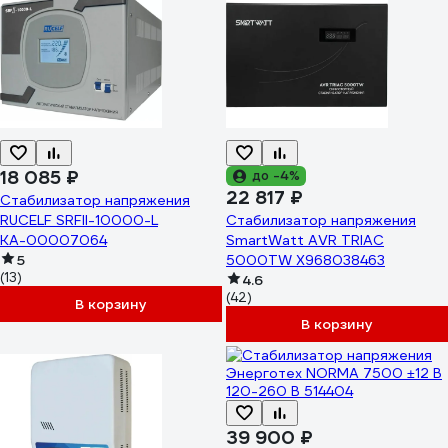
18 085 ₽
до -4%
22 817 ₽
Стабилизатор напряжения
RUCELF SRFII-10000-L
Стабилизатор напряжения
КА-00007064
SmartWatt AVR TRIAC
5
5000TW X968038463
(13)
4.6
(42)
В корзину
В корзину
39 900 ₽