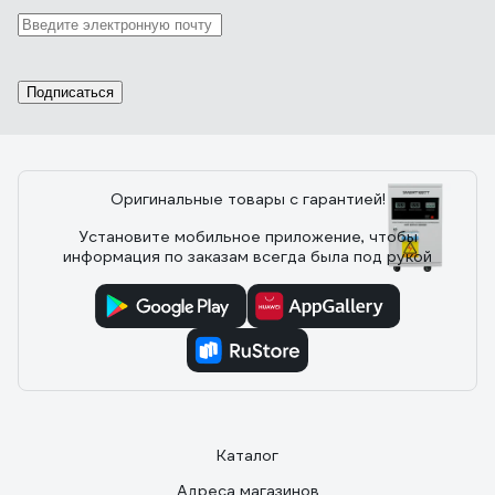
Отзыв о стабилизаторе напряжения
DAEWOO DW-TM12kVA
15.03.2017
Константин Николаевич Л.
Подписаться
аккуратный внешний вид, крепление на стену, есть
Байпас
Оригинальные товары с гарантией!
Установите мобильное приложение, чтобы
3 отзыва
информация по заказам всегда была под рукой
Отзыв о Стабилизатор напряжения
SmartWatt AVR SERVO 20000SF
24.07.2025
Сергей
Как владелец частного дома с ужасными перепадами
напряжения (иногда падает до 160В), долго искал
Каталог
надежное решение. Рекомендую.
Адреса магазинов