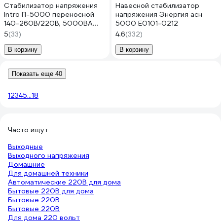
Стабилизатор напряжения
Навесной стабилизатор
Intro П-5000 переносной
напряжения Энергия асн
140-260В/220В, 5000ВА
5000 Е0101-0212
Б0064656
5
(33)
4.6
(332)
В корзину
В корзину
Показать еще 40
1
2
3
4
5
...
18
Часто ищут
Выходные
Выходного напряжения
Домашние
Для домашней техники
Автоматические 220В для дома
Бытовые 220В для дома
Бытовые 220В
Бытовые 220В
Для дома 220 вольт