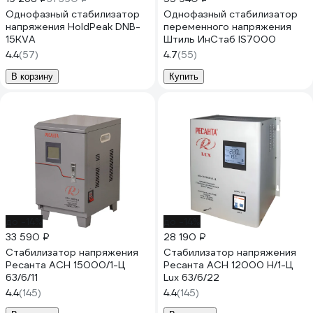
Однофазный стабилизатор
Однофазный стабилизатор
напряжения HoldPeak DNB-
переменного напряжения
15KVA
Штиль ИнСтаб IS7000
4.4
(57)
4.7
(55)
В корзину
Купить
до -14%
до -14%
33 590 ₽
28 190 ₽
Стабилизатор напряжения
Стабилизатор напряжения
Ресанта АСН 15000/1-Ц
Ресанта АСН 12000 Н/1-Ц
63/6/11
Lux 63/6/22
4.4
(145)
4.4
(145)