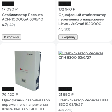
до -7%
до -5%
17 090 ₽
132 940 ₽
Стабилизатор Ресанта
Однофазный стабилизатор
АСН-10000БА 63/6/40
переменного напряжения
Штиль ИнСтаб IS20000
4.7
(142)
4.5
(83)
В корзину
В корзину
до -5%
до -17%
76 420 ₽
21 990 ₽
Однофазный стабилизатор
Стабилизатор Ресанта СПН
переменного напряжения
8300 63/6/27
Штиль ИнСтаб IS10000
4.3
(272)