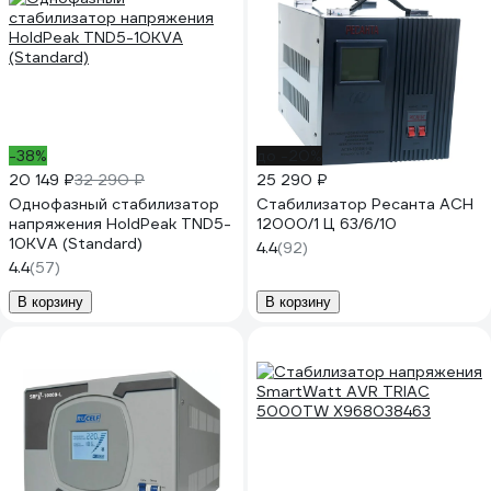
-38%
до -20%
20 149 ₽
32 290 ₽
25 290 ₽
Однофазный стабилизатор
Стабилизатор Ресанта АСН
напряжения HoldPeak TND5-
12000/1 Ц 63/6/10
10KVA (Standard)
4.4
(92)
4.4
(57)
В корзину
В корзину