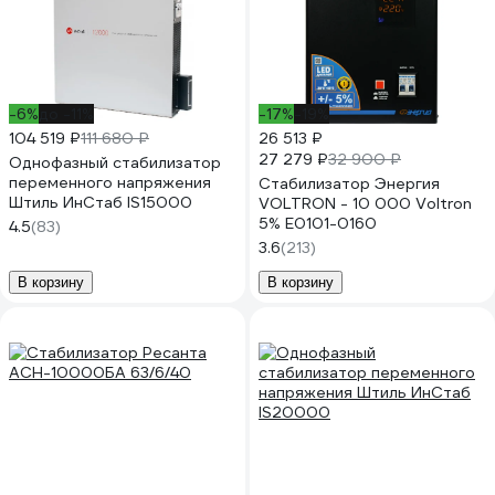
-6%
до -11%
-17%
-19%
104 519 ₽
111 680 ₽
26 513 ₽
27 279 ₽
32 900 ₽
Однофазный стабилизатор
переменного напряжения
Стабилизатор Энергия
Штиль ИнСтаб IS15000
VOLTRON - 10 000 Voltron
5% Е0101-0160
4.5
(83)
3.6
(213)
В корзину
В корзину