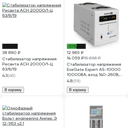
до -16%
-10%
-17%
38 890 ₽
12 965 ₽
14 059 ₽
15 696 ₽
Стабилизатор напряжения
Ресанта АСН 20000/1-Ц
Стабилизатор напряжения
63/6/19
ExeGate Expert AS-10000
10000ВА, вход 140-260В,
4.3
(46)
цветной дисплей, выход
4.8
(59)
220В-8%, КПД 98%, 5
уровней защиты, задержка,
В корзину
В корзину
усиленный метал. ко 291727