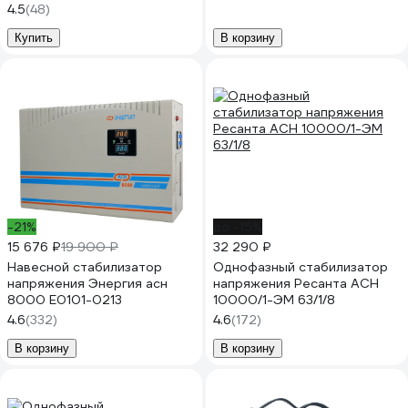
4.5
(48)
Купить
В корзину
-21%
до -15%
15 676 ₽
19 900 ₽
32 290 ₽
Навесной стабилизатор
Однофазный стабилизатор
напряжения Энергия асн
напряжения Ресанта АСН
8000 Е0101-0213
10000/1-ЭМ 63/1/8
4.6
(332)
4.6
(172)
В корзину
В корзину