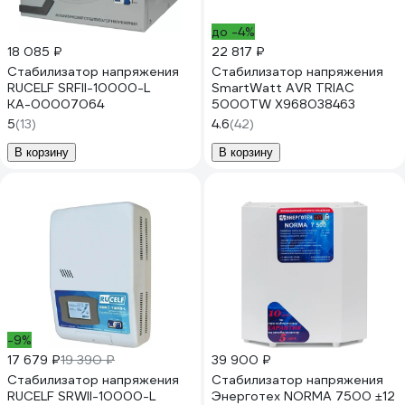
до -4%
18 085 ₽
22 817 ₽
Стабилизатор напряжения
Стабилизатор напряжения
RUCELF SRFII-10000-L
SmartWatt AVR TRIAC
КА-00007064
5000TW X968038463
5
(13)
4.6
(42)
В корзину
В корзину
-9%
17 679 ₽
19 390 ₽
39 900 ₽
Стабилизатор напряжения
Стабилизатор напряжения
RUCELF SRWII-10000-L
Энерготех NORMA 7500 ±12