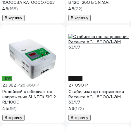
10000ВА КА-00007063
В 120-260 В 514404
4.6
(158)
4.8
(22)
В корзину
В корзину
-10%
до -3%
23 382 ₽
25 960 ₽
27 090 ₽
Релейный стабилизатор
Стабилизатор напряжения
напряжения SUNTEK SK1.2
Ресанта АСН 8000/1-ЭМ
RL11000
63/1/7
4.5
(191)
4.6
(172)
В корзину
В корзину