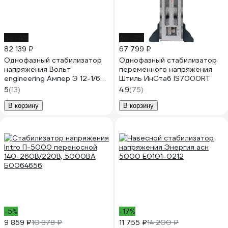
до -4%
до -2%
82 139 ₽
67 799 ₽
Однофазный стабилизатор
Однофазный стабилизатор
напряжения Вольт
переменного напряжения
engineering Ампер Э 12-1/63
Штиль ИнСтаб IS7000RT
v2.1
5
(13)
4.9
(75)
В корзину
В корзину
-5%
-17%
9 859 ₽
10 378 ₽
11 755 ₽
14 200 ₽