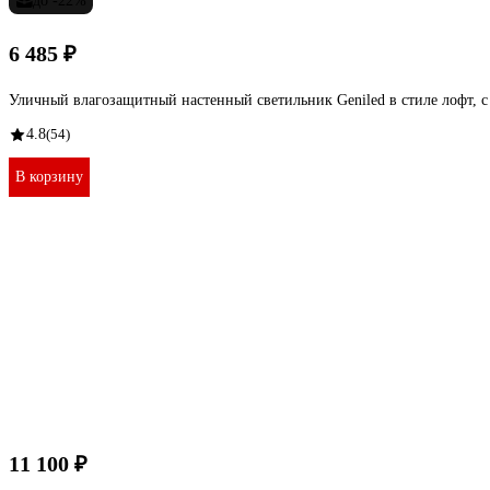
до -22%
6 485 ₽
Уличный влагозащитный настенный светильник Geniled в стиле лофт, с 
4.8
(54)
В корзину
11 100 ₽