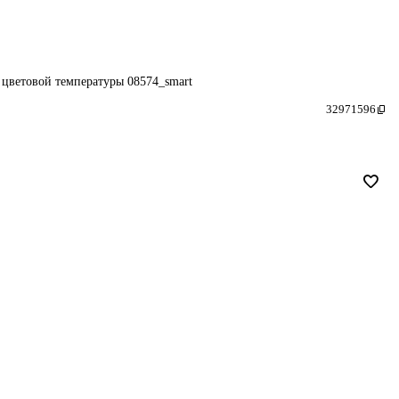
й цветовой температуры 08574_smart
32971596