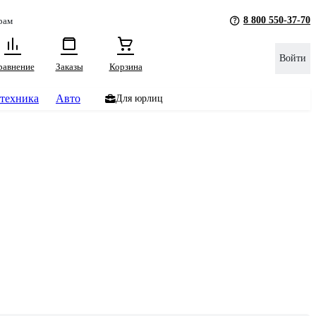
8 800 550-37-70
рам
Войти
равнение
Заказы
Корзина
техника
Авто
Для юрлиц