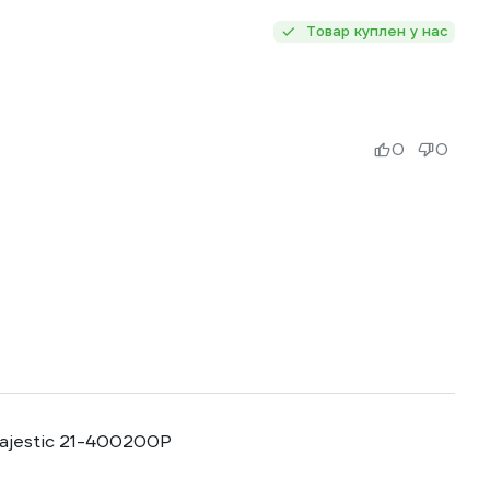
Товар куплен у нас
0
0
Majestic 21-400200P