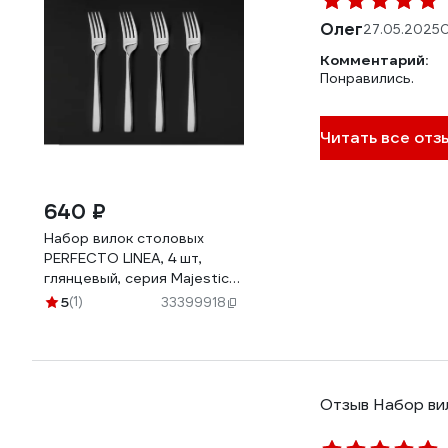
Олег
27.05.2025
О
Комментарий:
Понравились.
Читать все отзы
640 ₽
Набор вилок столовых
PERFECTO LINEA, 4 шт,
глянцевый, серия Majestic
21-400200P
5
(1)
33399918
Отзыв Набор ви