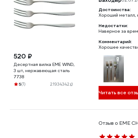
Баходыр
02.07.
Достоинства:
Хороший металл, 
Недостатки:
Наверное за время
Комментарий:
Хорошее качеств
520 ₽
Десертная вилка EME WIND,
3 шт, нержавеющая сталь
7738
5
(1)
21934342
Читать все отзы
Отзыв о EME C