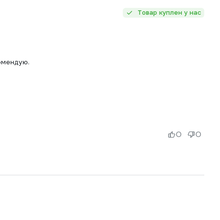
Товар куплен у нас
омендую.
0
0