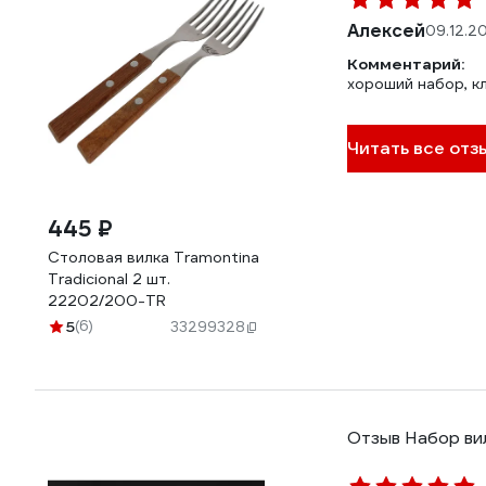
Алексей
09.12.2
Комментарий:
хороший набор, к
Читать все отз
445 ₽
Столовая вилка Tramontina
Tradicional 2 шт.
22202/200-TR
5
(6)
33299328
Отзыв Набор ви