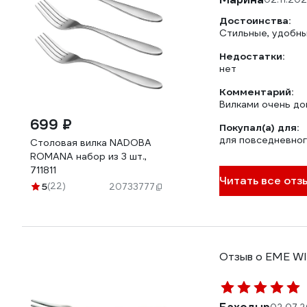
Достоинства:
Стильные, удобн
Недостатки:
нет
Комментарий:
Вилками очень дов
699 ₽
Покупал(а) для:
для повседневног
Столовая вилка NADOBA
ROMANA набор из 3 шт.,
711811
Читать все отз
5
(22)
20733777
Отзыв о EME W