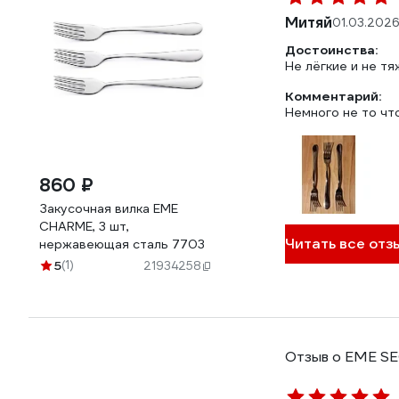
Митяй
01.03.2026
Достоинства:
Не лёгкие и не тяж
Комментарий:
Немного не то чт
860 ₽
Закусочная вилка EME
CHARME, 3 шт,
Читать все отзы
нержавеющая сталь 7703
5
(1)
21934258
Отзыв о EME S