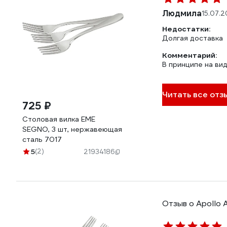
Людмила
15.07.
Недостатки:
Долгая доставка
Комментарий:
В принципе на ви
Читать все отз
725 ₽
Столовая вилка EME
SEGNO, 3 шт, нержавеющая
сталь 7017
5
(2)
21934186
Отзыв о Apollo 