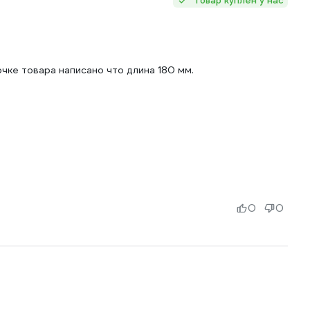
Товар куплен у нас
очке товара написано что длина 180 мм.
0
0