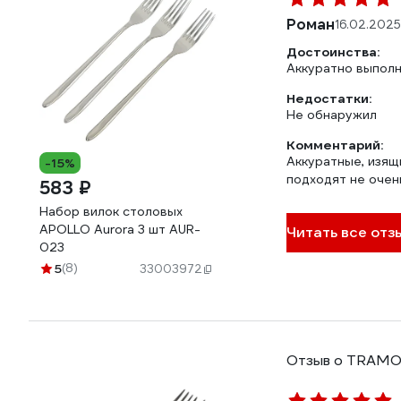
Роман
16.02.2025
Достоинства:
Аккуратно выполн
Недостатки:
Не обнаружил
Комментарий:
Аккуратные, изящ
-15%
подходят не очень
583 ₽
Набор вилок столовых
APOLLO Aurora 3 шт AUR-
Читать все отз
023
5
(8)
33003972
Отзыв о TRAMO