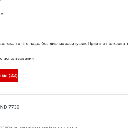
ые
ольна, то что надо, без лишних завитушек. Приятно пользовать
о использования
ывы (22)
IND 7738