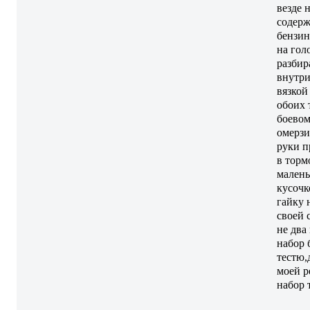
везде 
содерж
бензин
на гол
разбир
внутри
вязкой
обоих 
боевом
омерзи
руки п
в торм
малень
кусочк
гайку 
своей 
не два
набор 
тестю,
моей р
набор 