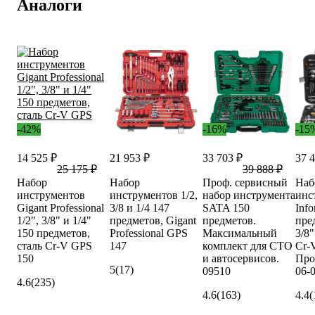
Аналоги
-42%
-16%
-15
14 525 ₽
21 953 ₽
33 703 ₽
37 
25 175 ₽
39 888 ₽
Набор
Набор
Проф. сервисный
Наб
инструментов
инструментов 1/2,
набор инструмента
инс
Gigant Professional
3/8 и 1/4 147
SATA 150
Info
1/2", 3/8" и 1/4"
предметов, Gigant
предметов.
пре
150 предметов,
Professional GPS
Максимальный
3/8"
сталь Cr-V GPS
147
комплект для СТО
Cr-V
150
и автосервисов.
Про
5
(17)
09510
06-
4.6
(235)
4.6
(163)
4.4
(