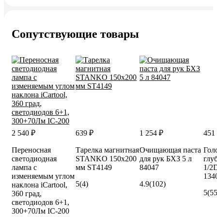
Сопутствующие товары
2 540 ₽
639 ₽
1 254 ₽
451
Переносная
Тарелка магнитная
Очищающая паста
Гол
светодиодная
STANKO 150х200
для рук БХЗ 5 л
глу
лампа с
мм ST4149
84047
1/2
изменяемым углом
134
5
(4)
4.9
(102)
наклона iCartool,
5
(55
360 град,
светодиодов 6+1,
300+70Лм IC-200