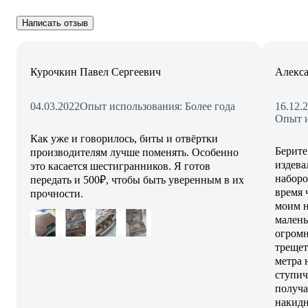
Написать отзыв
Курочкин Павел Сергеевич
Алекса
04.03.2022
Опыт использования: Более года
16.12.
Опыт и
Как уже и говорилось, биты и отвёртки
Берите
производителям лучше поменять. Особенно
издева
это касается шестигранников. Я готов
наборо
передать и 500₽, чтобы быть уверенным в их
время 
прочности.
моим н
малень
огромн
трещет
метра 
ступич
получа
накидн