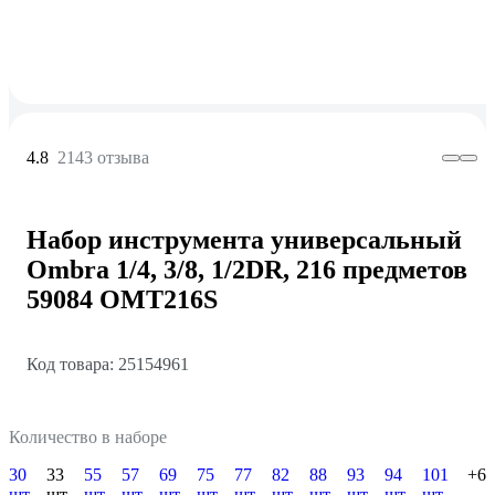
4.8
2143 отзыва
Набор инструмента универсальный
Ombra 1/4, 3/8, 1/2DR, 216 предметов
59084 OMT216S
Код товара: 25154961
Количество в наборе
30
33
55
57
69
75
77
82
88
93
94
101
+6
шт
шт
шт
шт
шт
шт
шт
шт
шт
шт
шт
шт