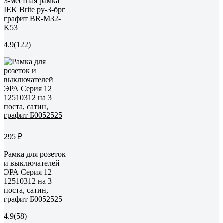
3-местная рамка
IEK Brite ру-3-брг
графит BR-M32-
K53
4.9
(122)
295 ₽
Рамка для розеток
и выключателей
ЭРА Серия 12
12510312 на 3
поста, сатин,
графит Б0052525
4.9
(58)