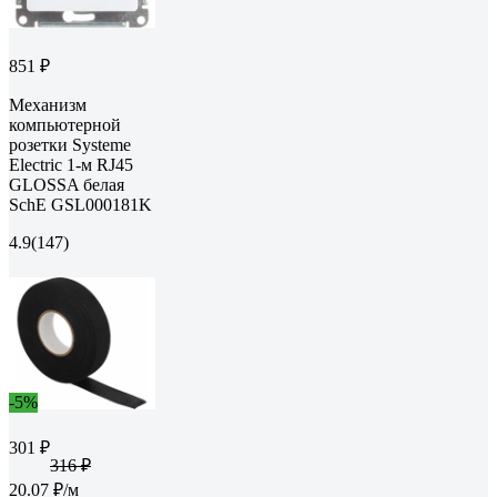
851 ₽
Механизм
компьютерной
розетки Systeme
Electric 1-м RJ45
GLOSSA белая
SchE GSL000181K
4.9
(147)
-5%
301 ₽
316 ₽
20.07 ₽/м