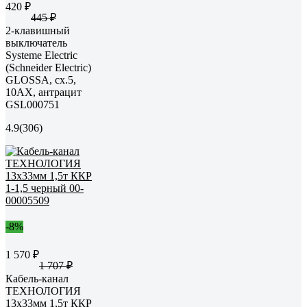
420 ₽
445 ₽
2-клавишный
выключатель
Systeme Electric
(Schneider Electric)
GLOSSA, сх.5,
10АХ, антрацит
GSL000751
4.9
(306)
-8%
1 570 ₽
1 707 ₽
Кабель-канал
ТЕХНОЛОГИЯ
13x33мм 1,5т ККР