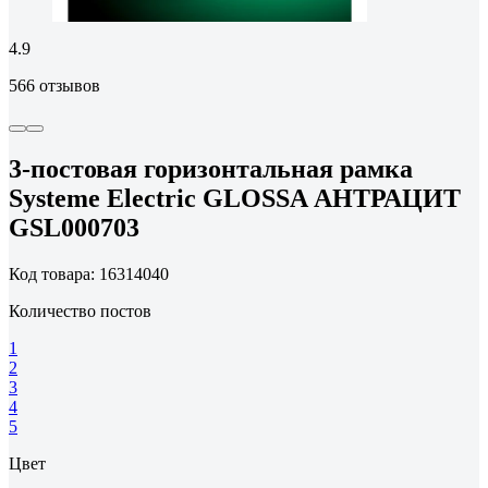
4.9
566 отзывов
3-постовая горизонтальная рамка
Systeme Electric GLOSSA АНТРАЦИТ
GSL000703
Код товара: 16314040
Количество постов
1
2
3
4
5
Цвет