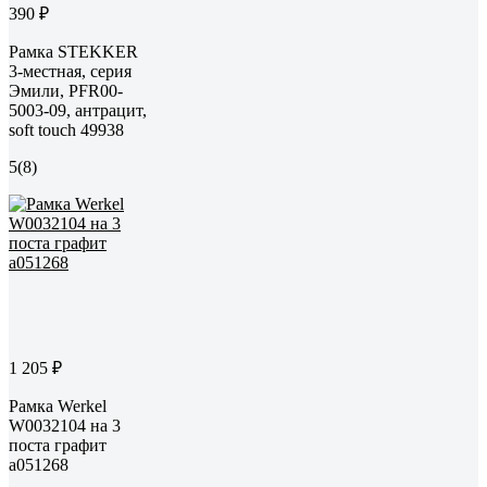
390 ₽
Рамка STEKKER
3-местная, серия
Эмили, PFR00-
5003-09, антрацит,
soft touch 49938
5
(8)
1 205 ₽
Рамка Werkel
W0032104 на 3
поста графит
a051268