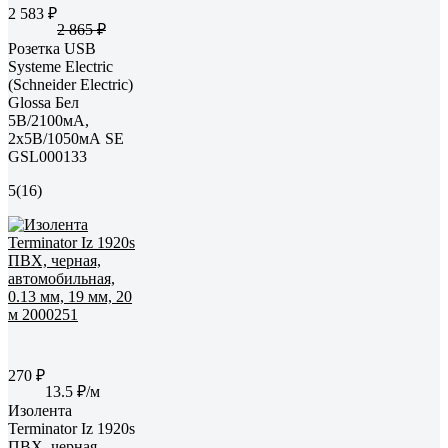
2 583 ₽
2 865 ₽
Розетка USB
Systeme Electric
(Schneider Electric)
Glossa Бел
5В/2100мА,
2х5В/1050мА SE
GSL000133
5
(16)
270 ₽
13.5 ₽/м
Изолента
Terminator Iz 1920s
ПВХ, черная,