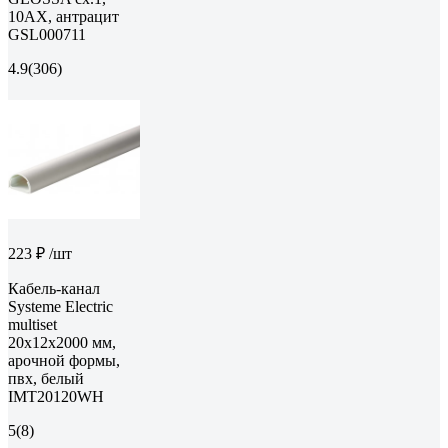
10АХ, антрацит
GSL000711
4.9
(306)
223 ₽
/шт
Кабель-канал
Systeme Electric
multiset
20x12x2000 мм,
арочной формы,
пвх, белый
IMT20120WH
5
(8)