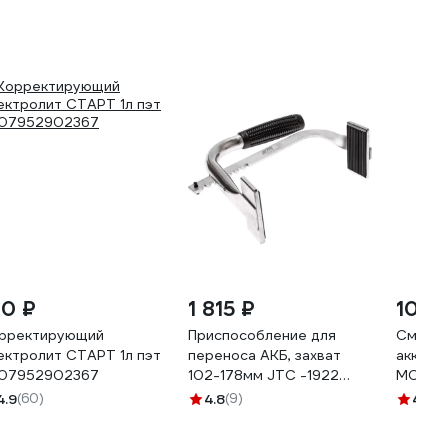
80 ₽
1 815 ₽
105 
рректирующий
Приспособление для
Смазка
ектролит СТАРТ 1л пэт
переноса АКБ, захват
аккумул
07952902367
102-178мм JTC -1922
МС 17
694151
4.9
(60)
4.8
(9)
4.7
(7