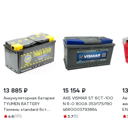
13 885 ₽
15 154 ₽
1
Аккумуляторная батарея
АКБ VISMAR ST 6СТ-100
Ав
TYUMEN BATTERY
N R-0 800A 353/175/190
ак
Тюмень standard 6ст
4660003793864
Ef
-100.0 l TNS100.0
L5
4.6
(131)
3.7
(6)