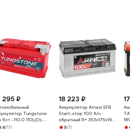
3 295 ₽
18 223 ₽
17 6
томобильный
Аккумулятор Arnezi EFB
Аккуму
кумулятор Tungstone
Start-stop 100 А/ч
TAB Ma
b 6ст -110.0 110L(0)-
обратный R+ 353x175x190
18980
АК-АК-0
L5 EN 850 А E3091000
3.6
(13)
5
(3)
4.8
(2