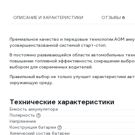
10A+ (выходная
мощность 10А при 12V/5A
при 24V, для АКБ с
ОПИСАНИЕ И ХАРАКТЕРИСТИКИ
ОТЗЫВЫ
6
емкостью 12V 2-
150Ah/24V 2-100Ah),
встроен. дисплей,
интел.управление 37740
Премиальное качество и передовые технологии.AGM акк
усовершенствованной системой старт-стоп.
В постоянно развивающейся области автомобильных техн
повышении топливной эффективности, сокращении выброс
выбором для современных водителей.
Правильный выбор не только улучшит характеристики авт
окружающую среду.
Технические характеристики
Емкость аккумулятора
Полярность
Напряжение
Конструкция батареи
Химический состав батареи