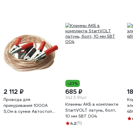
-27%
2 112 ₽
685 ₽
1
342.5 ₽/шт
Провода для
Ко
Клеммы АКБ в комплекте
прикуривания 1000A
эл
StartVOLT латунь, болт,
5,0м в сумке Автостоп
46
10 мм SBT 004
AC-100050 373062
4.2
(11)