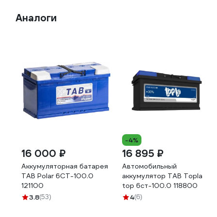
Аналоги
-4%
16 000 ₽
16 895 ₽
Аккумуляторная батарея
Автомобильный
TAB Polar 6СТ-100.0
аккумулятор TAB Topla
121100
top 6ст-100.0 118800
3.8
(53)
4
(6)