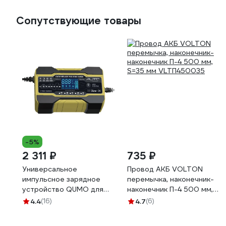
Сопутствующие товары
-5%
2 311 ₽
735 ₽
Универсальное
Провод АКБ VOLTON
импульсное зарядное
перемычка, наконечник-
устройство QUMO для
наконечник П-4 500 мм,
аккумуляторов с
S=35 мм VLTП450035
4.4
(16)
4.7
(6)
напряжением 12V/24V,
модель Thunder Optima