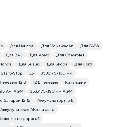
eo
Для Hyundai
Для Volkswagen
Для BMW
Для ВАЗ
Для Volvo
Для Chevrolet
Honda
Для Suzuki
Для Skoda
Для Ford
Start-Stop
L5
353x175x190 мм
Гелевые 12 В
12 В гелевые
Китайские
95 А/ч AGM
353x175x190 мм AGM
 батареи 12 12
Аккумуляторы 5 В
Аккумуляторы АКБ на авто
бильные не дорогой