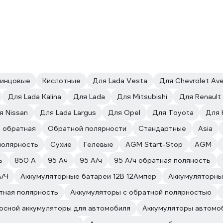
инцовые
Кислотные
Для Lada Vesta
Для Chevrolet Av
Для Lada Kalina
Для Lada
Для Mitsubishi
Для Renault
я Nissan
Для Lada Largus
Для Opel
Для Toyota
Для 
 обратная
Обратной полярности
Стандартные
Asia
полярность
Сухие
Гелевые
AGM Start-Stop
AGM
ь
850 А
95 Ач
95 А/ч
95 А/ч обратная поляность
А/Ч
Аккумуляторные батареи 12В 12Ампер
Аккумуляторные
тная полярность
Аккумуляторы с обратной полярностью
осной аккумуляторы для автомобиля
Аккумуляторы автомо