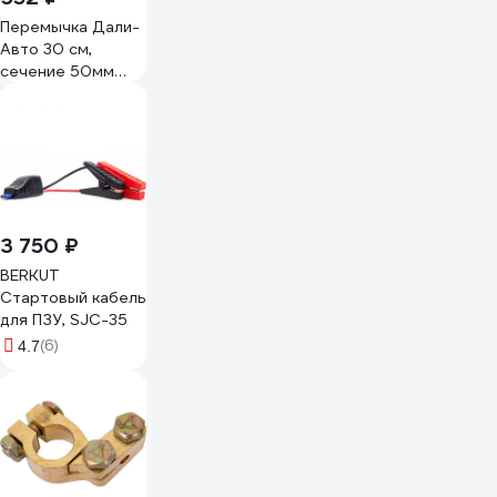
Перемычка Дали-
Авто 30 см,
сечение 50мм
свинцовые
клеммы 430 гр, М8
DA-02718
3 750 ₽
BERKUT
Стартовый кабель
для ПЗУ, SJC-35
(6)
4.7