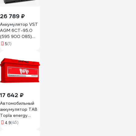
26 789 ₽
Аккумулятор VST
AGM 6СТ-95.0
(595 900 085)
595900085
(1)
5
17 642 ₽
Автомобильный
аккумулятор TAB
Topla energy
6ст-100.0 108400
(45)
4.9