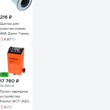
216 ₽
Щётка для
очистки клемм
АКБ Дело Техники
824020
(50)
4.8
-8%
17 760 ₽
19 390 ₽
Пуско-зарядное
устройство
Patriot BCT-620T
Start 650301565
(25)
4