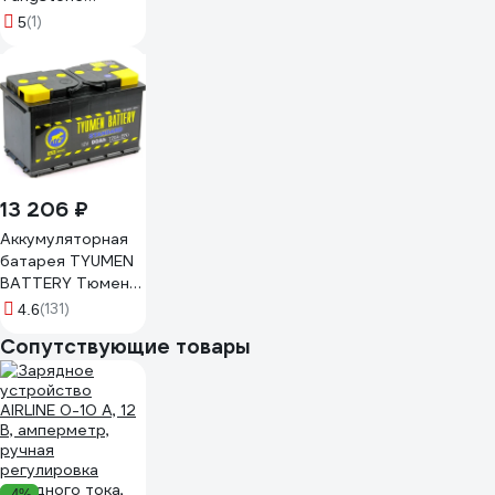
Dynamic 6ст
(1)
5
-110.0 110L(0)-
L5АШ-АШ-0
13 206 ₽
Аккумуляторная
батарея TYUMEN
BATTERY Тюмень
standard 6ст
(131)
4.6
-90.0l TNS90.0
Сопутствующие товары
-4%