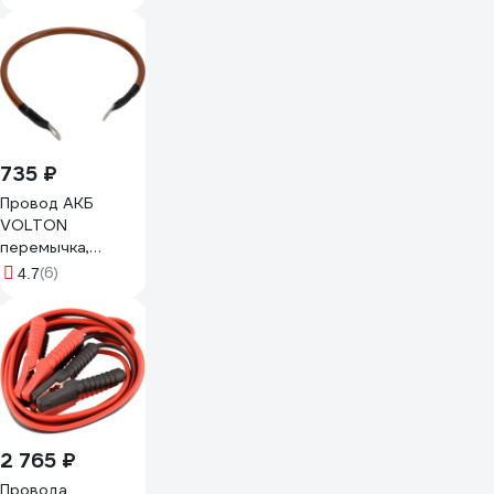
735 ₽
Провод АКБ
VOLTON
перемычка,
наконечник-
(6)
4.7
наконечник П-4
500 мм, S=35 мм
VLTП450035
2 765 ₽
Провода