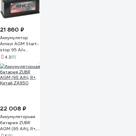
21 860 ₽
Аккумулятор
Arnezi AGM Start-
stop 95 А/ч
обратный R+
(6)
4.3
353x175x190 L5 EN
850 А E4090950
22 008 ₽
Аккумуляторная
батарея ZUBR
AGM (95 A/h), R+,
Китай ZA950
(9)