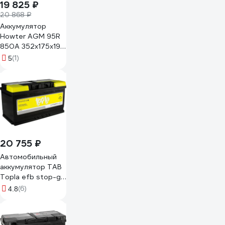
19 825 ₽
20 868 ₽
Аккумулятор
Howter AGM 95R
850A 352x175x190
463172
(1)
5
20 755 ₽
Автомобильный
аккумулятор TAB
Topla efb stop-go
6ст-90.0 112090
(6)
4.8