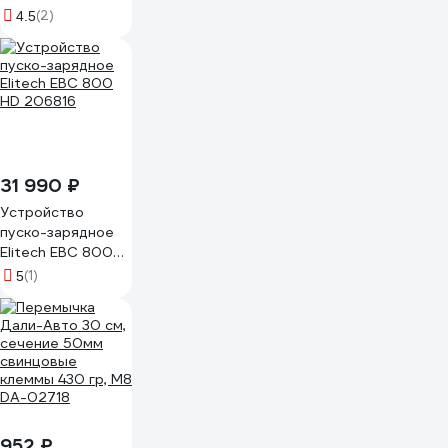
Станкоимпорт
(2)
4.5
ST060103
31 990 ₽
Устройство
пуско-зарядное
Elitech EBC 800
HD 206816
(1)
5
952 ₽