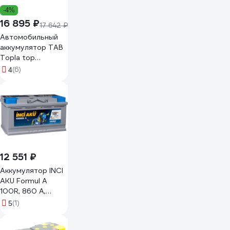
-4%
16 895 ₽
17 642 ₽
Автомобильный
аккумулятор TAB
Topla top
6ст-100.0 118800
(6)
4
12 551 ₽
Аккумулятор INCI
AKU Formul A
100R, 860 A,
353x175x190 мм
(1)
5
4502