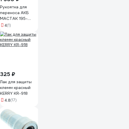
Рукоятка для
переноса АКБ
МАСТАК 195-
00001
(1)
4
325 ₽
Лак для защиты
клемм красный
KERRY KR-918
(17)
4.8