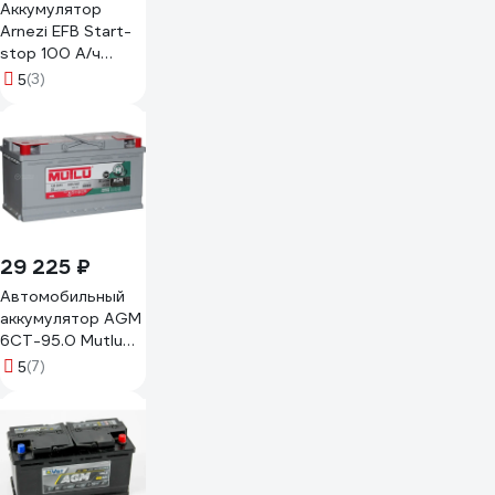
Аккумулятор
Arnezi EFB Start-
stop 100 А/ч
обратный R+
(3)
5
353x175x190 L5 EN
850 А E3091000
29 225 ₽
Автомобильный
аккумулятор AGM
6СТ-95.0 Mutlu
AGM.L5.95.090.A
(7)
5