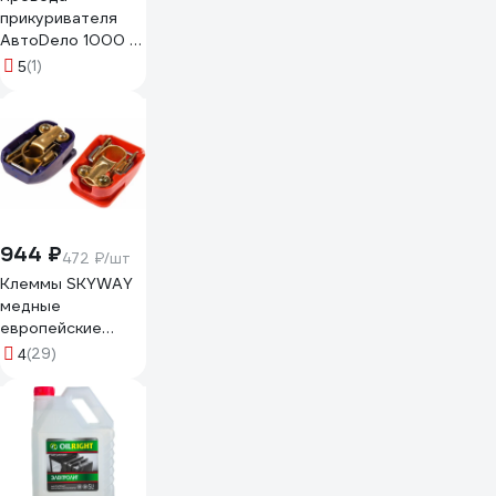
прикуривателя
АвтоDело 1000 А,
6.0 м 44395 17086
(1)
5
944 ₽
472 ₽/шт
Клеммы SKYWAY
медные
европейские
быстросъёмные
(29)
4
013 S06701013