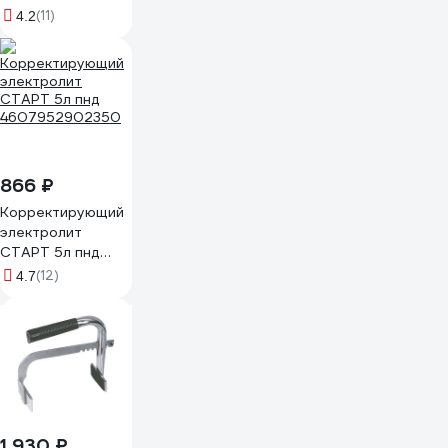
болт, 10 мм SBT
(11)
4.2
004
866 ₽
Корректирующий
электролит
СТАРТ 5л пнд
4607952902350
(12)
4.7
1 930 ₽