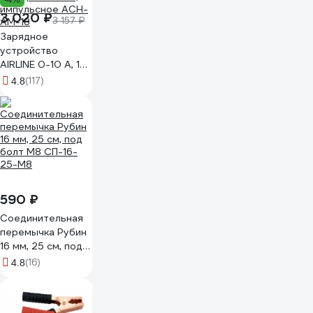
3 020 ₽
3 157 ₽
Зарядное
устройство
AIRLINE 0-10 А, 12
В, амперметр,
(117)
4.8
ручная
регулировка
зарядного тока,
импульсное ACH-
AM-18
590 ₽
Соединительная
перемычка Рубин
16 мм, 25 см, под
болт М8 СП-16-
(16)
4.8
25-М8