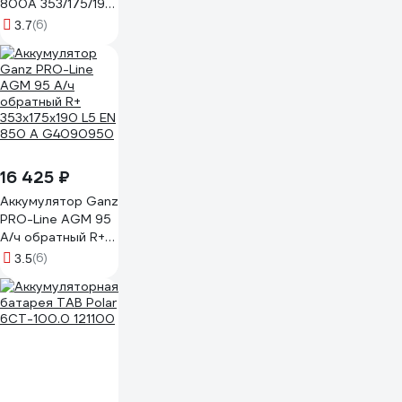
800A 353/175/190
4660003793864
(6)
3.7
16 425 ₽
Аккумулятор Ganz
PRO-Line AGM 95
А/ч обратный R+
353x175x190 L5 EN
(6)
3.5
850 А G4090950