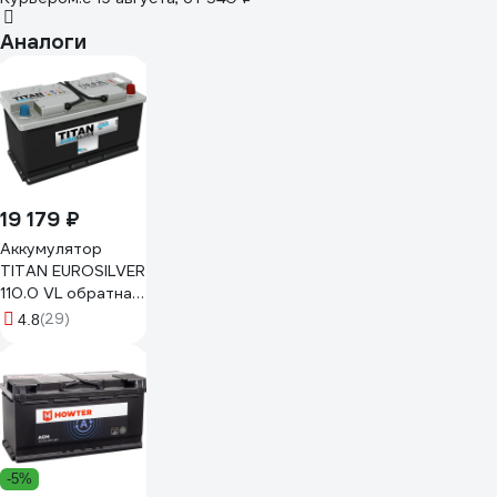
Аналоги
19 179 ₽
Аккумулятор
TITAN EUROSILVER
110.0 VL обратная
полярность, 930
(29)
4.8
А, 352x175x190 мм
4607008881455
-5%