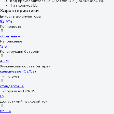
Код производителя L5 092 085 013 (L5092085013).
Тип корпуса L5.
Характеристики
Емкость аккумулятора
92 А*ч
Полярность
обратная -+
Напряжение
12 В
Конструкция батареи
AGM
Химический состав батареи
кальциевые (Ca/Ca)
Тип клемм
стандартные
Типоразмер DIN/JIS
L5
Допустимый пусковой ток
850 А