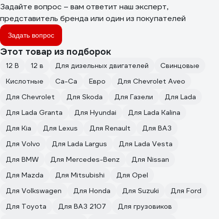
Задайте вопрос – вам ответит наш эксперт,
представитель бренда или один из покупателей
Задать вопрос
Этот товар из подборок
12 В
12 в
Для дизельных двигателей
Свинцовые
Кислотные
Ca-Ca
Евро
Для Chevrolet Aveo
Для Chevrolet
Для Skoda
Для Газели
Для Lada
Для Lada Granta
Для Hyundai
Для Lada Kalina
Для Kia
Для Lexus
Для Renault
Для ВАЗ
Для Volvo
Для Lada Largus
Для Lada Vesta
Для BMW
Для Mercedes-Benz
Для Nissan
Для Mazda
Для Mitsubishi
Для Opel
Для Volkswagen
Для Honda
Для Suzuki
Для Ford
Для Toyota
Для ВАЗ 2107
Для грузовиков