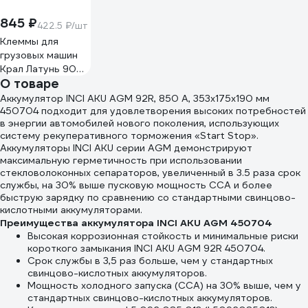
845 ₽
422.5 ₽/шт
Клеммы для
грузовых машин
Крал Латунь 900
О товаре
сила техники 6942
Аккумулятор INCI AKU AGM 92R, 850 A, 353x175x190 мм
450704 подходит для удовлетворения высоких потребностей
в энергии автомобилей нового поколения, использующих
систему рекуперативного торможения «Start Stop».
Аккумуляторы INCI AKU серии AGM демонстрируют
максимальную герметичность при использовании
стекловолоконных сепараторов, увеличенный в 3.5 раза срок
службы, на 30% выше пусковую мощность CCA и более
быструю зарядку по сравнению со стандартными свинцово-
кислотными аккумуляторами.
Преимущества аккумулятора INCI AKU AGM 450704
Высокая коррозионная стойкость и минимальные риски
короткого замыкания INCI AKU AGM 92R 450704.
Срок службы в 3,5 раз больше, чем у стандартных
свинцово-кислотных аккумуляторов.
Мощность холодного запуска (CCA) на 30% выше, чем у
стандартных свинцово-кислотных аккумуляторов.