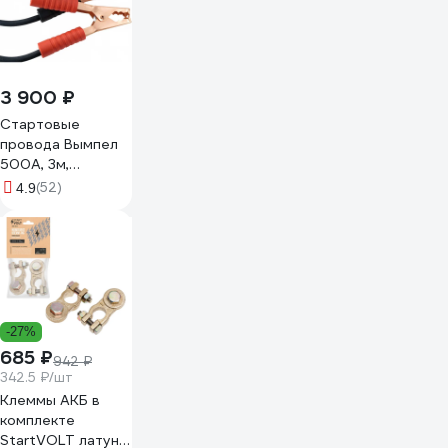
3 900 ₽
Стартовые
провода Вымпел
500А, 3м,
хладост, в сумке
(52)
4.9
5039
-27%
685 ₽
942 ₽
342.5 ₽/шт
Клеммы АКБ в
комплекте
StartVOLT латунь,