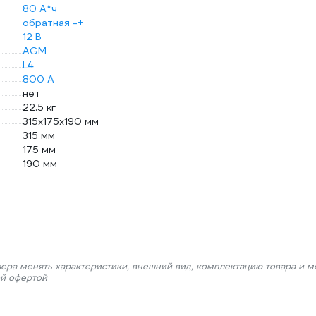
80 А*ч
обратная -+
12 В
AGM
L4
800 А
нет
22.5 кг
315x175x190 мм
315 мм
175 мм
190 мм
лера менять характеристики, внешний вид, комплектацию товара и м
ой офертой