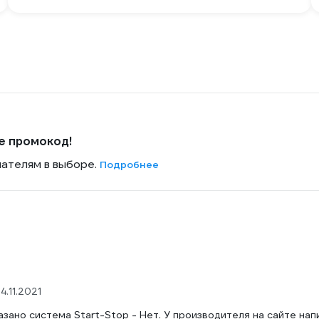
е промокод!
пателям в выборе.
Подробнее
4.11.2021
азано система Start-Stop - Нет. У производителя на сайте нап