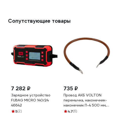
Сопутствующие товары
7 282 ₽
735 ₽
Зарядное устройство
Провод АКБ VOLTON
FUBAG MICRO 140/24
перемычка, наконечник-
46642
наконечник П-4 500 мм,
S=35 мм VLTП450035
5
(2)
4.7
(6)