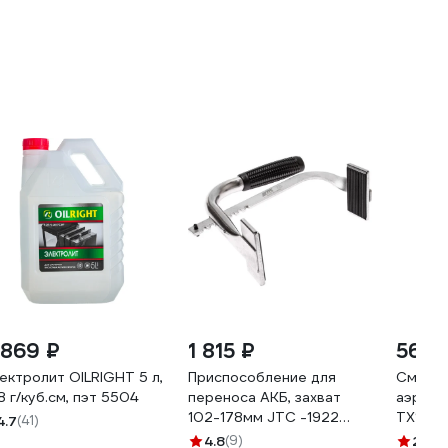
 869 ₽
1 815 ₽
565 
ектролит OILRIGHT 5 л,
Приспособление для
Смазка
28 г/куб.см, пэт 5504
переноса АКБ, захват
аэрозо
102-178мм JTC -1922
ТХ1823
4.7
(41)
694151
4.8
(9)
2.7
(3