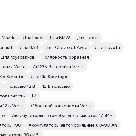
 Mazda
Для Lada
Для BMW
Для Lexus
enault
Для ВАЗ
Для Chevrolet Aveo
Для Toyota
Для грузовиков
Полярность обратная
тания Varta
Cr123A батарейки Varta
Kia Sorento
Для Kia Sportage
е
Гелевые 12 В
12 В гелевые
 полярность
L4
12 в Varta
Обратной полярности Varta
вто
Аккумуляторы автомобильные высотой 175Мм
яторы 190
Аккумуляторы автомобильные 80-90 Ah
умуляторы 95 ам/Ч