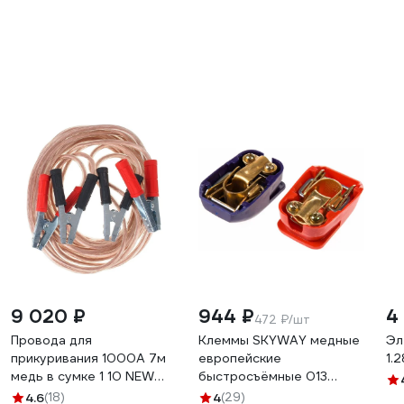
9 020 ₽
944 ₽
4
472 ₽/шт
Провода для
Клеммы SKYWAY медные
Эл
прикуривания 1000А 7м
европейские
1.
медь в сумке 1 10 NEW
быстросъёмные 013
M100070 Megapower M-
S06701013
4.6
(18)
4
(29)