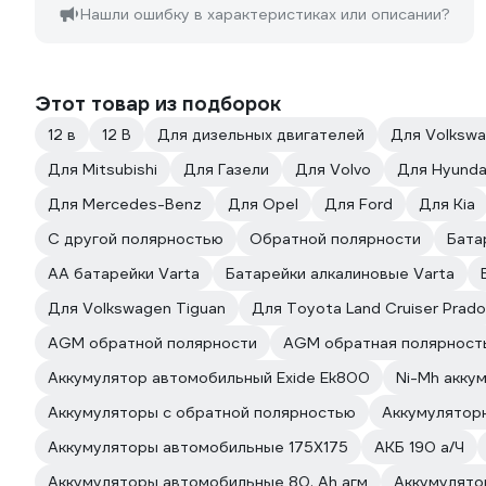
Нашли ошибку в характеристиках или описании?
Этот товар из подборок
12 в
12 В
Для дизельных двигателей
Для Volksw
Для Mitsubishi
Для Газели
Для Volvo
Для Hyunda
Для Mercedes-Benz
Для Opel
Для Ford
Для Kia
С другой полярностью
Обратной полярности
Бата
АА батарейки Varta
Батарейки алкалиновые Varta
Для Volkswagen Tiguan
Для Toyota Land Cruiser Prado
AGM обратной полярности
AGM обратная полярност
Аккумулятор автомобильный Exide Ek800
Ni-Mh акку
Аккумуляторы с обратной полярностью
Аккумулятор
Аккумуляторы автомобильные 175Х175
АКБ 190 а/Ч
Аккумуляторы автомобильные 80. Ah агм
Аккумулято