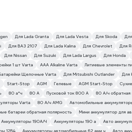
agen
Для Lada Granta
Для Lada Vesta
Для Skoda
Для
i
Для ВАЗ 2107
Для Lada Kalina
Для Chevrolet
Для R
Для Nissan
Для Suzuki
Для Lada Largus
Для Honda
рейки 1 шт Varta
AАА Alkaline Varta
Литиевые элементы пи
Батарейки Щелочные Varta
Для Mitsubishi Outlander
Для 
Start-Stop
AGM
Гелевые
AGM Start-Stop
Сухи
ь
80 а*ч
80 А
Пусковой ток 800 А
80 А/ч обратная
муляторы Varta
80 А/ч AMG
Автомобильные аккумуляторы 
ные батареи обратная полярность
Мини аккумулятор для а
Аккумуляторы 190А/Ч
Аккумуляторы 190 а
Авто аккумул
ры 12В4
Аккумуляторы автомобильные 62 ами ч
Авто акк