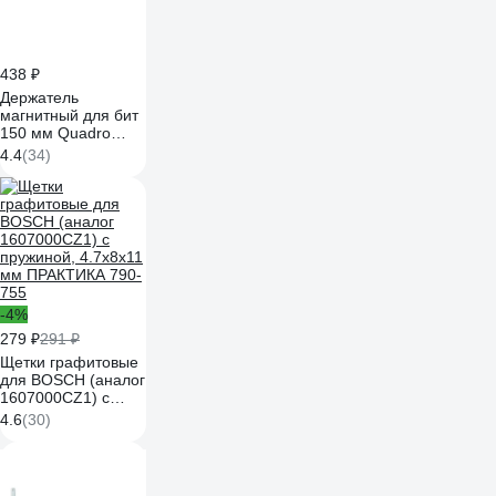
438 ₽
Держатель
магнитный для бит
150 мм Quadro
Torsion 480150
4.4
(34)
-4%
279 ₽
291 ₽
Щетки графитовые
для BOSCH (аналог
1607000CZ1) с
пружиной, 4.7x8x11
4.6
(30)
мм ПРАКТИКА 790-
755