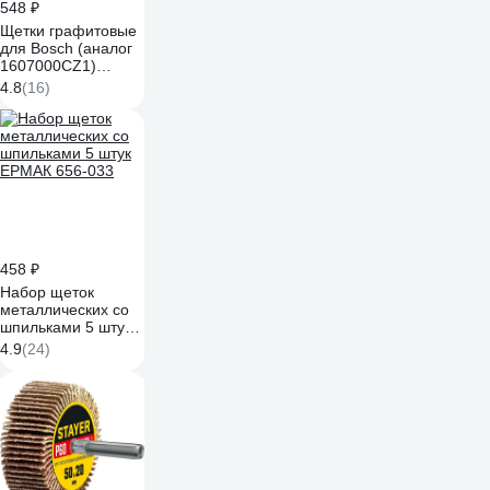
548 ₽
Щетки графитовые
для Bosch (аналог
1607000CZ1)
Гранит 909004
4.8
(16)
458 ₽
Набор щеток
металлических со
шпильками 5 штук
ЕРМАК 656-033
4.9
(24)