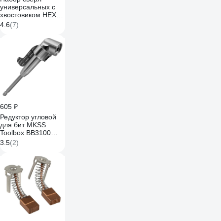
универсальных с
хвостовиком HEX
YATO YT-44705
4.6
(7)
605 ₽
Редуктор угловой
для бит MKSS
Toolbox BB3100
140мм BB31000140
3.5
(2)