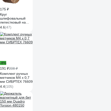
175 ₽
Круг
шлифовальный
лепестковый на
шпильке STAYER
4.6
(47)
P60, 50x20 мм
36607-060
-8%
191 ₽
208 ₽
Комплект ручных
метчиков М4 х 0,7
мм СИБРТЕХ 76609
4.4
(105)