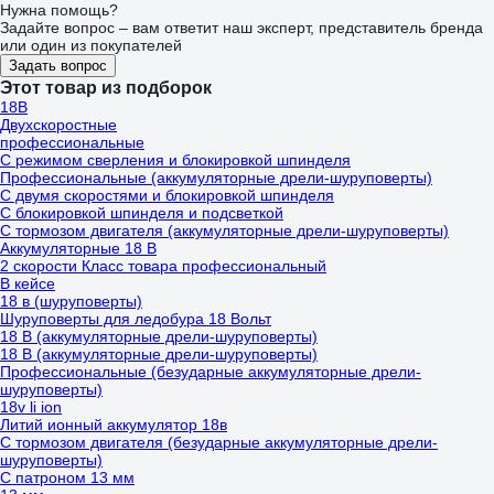
Нужна помощь?
Задайте вопрос – вам ответит наш эксперт, представитель бренда
или один из покупателей
Задать вопрос
Этот товар из подборок
18В
Двухскоростные
профессиональные
C режимом сверления и блокировкой шпинделя
Профессиональные (аккумуляторные дрели-шуруповерты)
С двумя скоростями и блокировкой шпинделя
С блокировкой шпинделя и подсветкой
С тормозом двигателя (аккумуляторные дрели-шуруповерты)
Аккумуляторные 18 В
2 скорости Класс товара профессиональный
В кейсе
18 в (шуруповерты)
Шуруповерты для ледобура 18 Вольт
18 В (аккумуляторные дрели-шуруповерты)
18 В (аккумуляторные дрели-шуруповерты)
Профессиональные (безударные аккумуляторные дрели-
шуруповерты)
18v li ion
Литий ионный аккумулятор 18в
С тормозом двигателя (безударные аккумуляторные дрели-
шуруповерты)
С патроном 13 мм