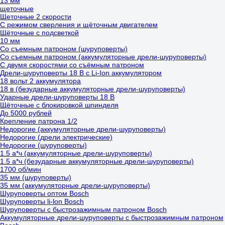
13 мм
щеточные
Щеточные 2 скорости
C режимом сверления и щёточным двигателем
Щёточные с подсветкой
10 мм
Со съемным патроном (шуруповерты)
Со съемным патроном (аккумуляторные дрели-шуруповерты)
С двумя скоростями со съёмным патроном
Дрели-шуруповерты 18 В с Li-Ion аккумулятором
18 вольт 2 аккумулятора
18 в (безударные аккумуляторные дрели-шуруповерты)
Ударные дрели-шуруповерты 18 В
Щёточные с блокировкой шпинделя
До 5000 рублей
Крепление патрона 1/2
Недорогие (аккумуляторные дрели-шуруповерты)
Недорогие (дрели электрические)
Недорогие (шуруповерты)
1.5 а*ч (аккумуляторные дрели-шуруповерты)
1.5 а*ч (безударные аккумуляторные дрели-шуруповерты)
1700 об/мин
35 мм (шуруповерты)
35 мм (аккумуляторные дрели-шуруповерты)
Шуруповерты оптом Bosch
Шуруповерты li-lon Bosch
Шуруповерты с быстрозажимным патроном Bosch
Аккумуляторные дрели-шуруповерты с быстрозажимным патроном