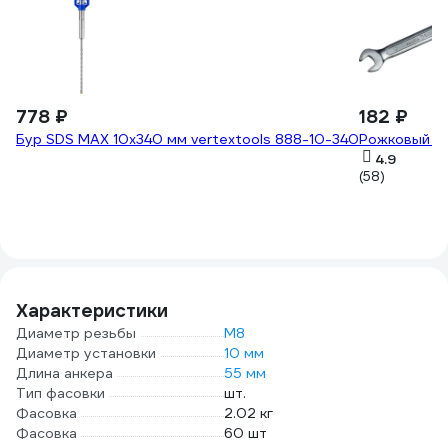
778 ₽
182 ₽
Бур SDS MAX 10x340 мм vertextools 888-10-340
Рожковый к
4.9
(58)
Характеристики
Диаметр резьбы
М8
Диаметр установки
10 мм
Длина анкера
55 мм
Тип фасовки
шт.
Фасовка
2.02 кг
Фасовка
60 шт