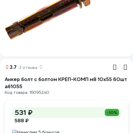
3.7
3 отзыва
Анкер болт с болтом КРЕП-КОМП м8 10х55 60шт
аб1055
Код товара: 16095240
531 ₽
-10%
588 ₽
Начислим 5 бонусов