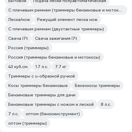
Бытовой
Подача лески полуавтоматическая
С плечевым ремнем (триммеры бензиновые и мотокосы)
Леска/нож
Режущий элемент леска нож
С плечевым ремнем (двухтактные триммеры)
Свеча l7t
Свеча зажигания l7t
Россия (триммеры)
Россия (триммеры бензиновые и мотокосы)
43 куб.см.
1.7 л.с.
7.7 кг
Триммеры с u-образной ручкой
Косы триммеры бензиновые
Бензокосы триммеры
Бензиновые триммеры для дачи
Бензиновые триммеры с ножом и леской
8 л.с.
7 л.с.
оптом (бензоинструмент)
оптом (триммеры)