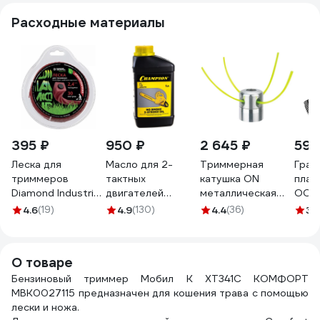
Расходные материалы
395 ₽
950 ₽
2 645 ₽
592
Леска для
Масло для 2-
Триммерная
Граб
триммеров
тактных
катушка ON
плас
Diamond Industrial
двигателей
металлическая
ООО 
2.4 мм 30 м
полусинтетическое
Бочка 15-01-219
АГРО
4.6
(19)
4.9
(130)
4.4
(36)
3.
квадрат витой
JASO FD 1 л
ЧЕРН
армированная
Champion 952830
рабо
графитовым
500м
О товаре
сердечником
дере
DIDTRIM2430KV
Бензиновый триммер Мобил К XT341С КОМФОРТ
чере
MBK0027115 предназначен для кошения трава с помощью
1200
лески и ножа.
4670