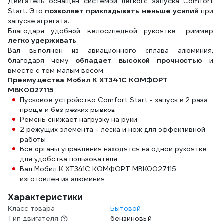
Двигатель оснащен системой легкого запуска Comfort
Start. Это
позволяет прикладывать меньше усилий
при
запуске агрегата.
Благодаря удобной велосипедной рукоятке триммер
легко удерживать
.
Вал выполнен из авиационного сплава алюминия,
благодаря чему
обладает высокой прочностью
и
вместе с тем малым весом.
Преимущества Мобил К XT341С КОМФОРТ
MBK0027115
Пусковое устройство Comfort Start - запуск в 2 раза
проще и без резких рывков
Ремень снижает нагрузку на руки
2 режущих элемента - леска и нож для эффективной
работы
Все органы управления находятся на одной рукоятке
для удобства пользователя
Вал Мобил К XT341С КОМФОРТ MBK0027115
изготовлен из алюминия
Характеристики
Класс товара
Бытовой
Тип двигателя
бензиновый