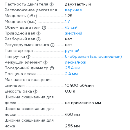
Тактность двигателя
двухтактный
Расположение двигателя
верхнее
Мощность (кВт)
1.25
Мощность (л.с.)
1.7
Объем двигателя
43 см³
Приводной вал
жесткий
Разборный вал
нет
Регулируемая штанга
нет
Тип стартера
ручной
Тип ручки
U-образная (велосипедная)
Режущий элемент
леска/нож
Посадочный диаметр
25.4 мм
Толщина лески
2.4 мм
Max частота вращения
шпинделя
10400 об/мин
Емкость бака
0.8 л
Ширина скашивания для
диска
не применимо мм
Ширина скашивания для
лески
460 мм
Ширина скашивания для
ножа
255 мм