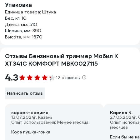
Упаковка
Единица товара: Штука
Вес, кг: 10
Длина, мм: 510
Ширина, мм: 390
Высота, мм: 1670
Отзывы Бензиновый триммер Мобил К
XT341С КОМФОРТ MBK0027115
4.3
12 отзывов
Написать отзыв
корректноеимя
Кирилл К.
13.07.2024
г. Казань
27.05.2024
г.
Опыт использования: Менее месяца
Опыт использ
месяцев
Коса пушка-гонка
Если бы не к