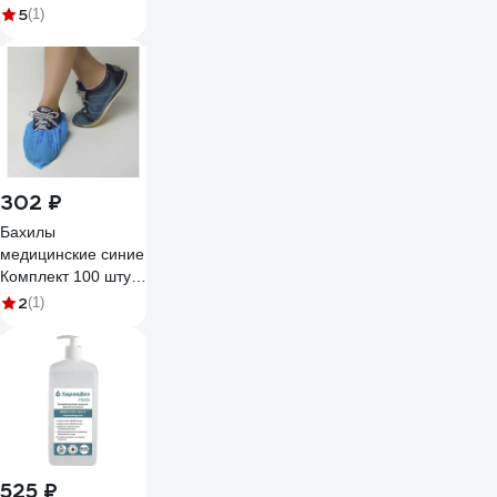
упаковке, 10 шт.
5
(1)
11434
302 ₽
Бахилы
медицинские синие
Комплект 100 штук
(50 пар), 4,5 г, Пнд,
2
(1)
ЧИСТОВЬЕ 631067
603-385
525 ₽