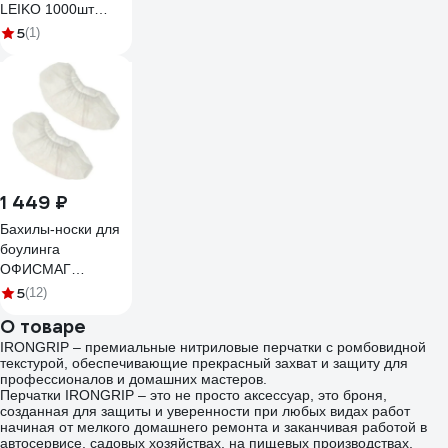
LEIKO 1000шт
1,9х7,2 см на
5
(1)
полимерной основе
телесного цвета
213575 630249
1 449 ₽
Бахилы-носки для
боулинга
ОФИСМАГ
МЕДСЕРВИС
5
(12)
салонов красоты и
О товаре
медицины, 500 пар,
IRONGRIP – премиальные нитриловые перчатки с ромбовидной
ш/к 56515 631644
текстурой, обеспечивающие прекрасный захват и защиту для
профессионалов и домашних мастеров.
Перчатки IRONGRIP – это не просто аксессуар, это броня,
созданная для защиты и уверенности при любых видах работ
начиная от мелкого домашнего ремонта и заканчивая работой в
автосервисе, садовых хозяйствах, на пищевых производствах,