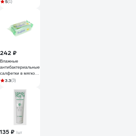
50шт 3-х слойные,
5
(1)
голубые, фильтр
мельтблаун 630852
242 ₽
Влажные
антибактериальные
салфетки в мягкой
упаковке АВАНГАРД
3.3
(3)
SALFETI SF-48839
135 ₽
/шт