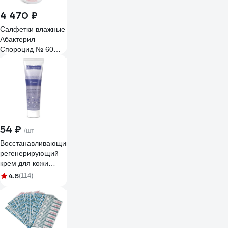
4 470 ₽
Салфетки влажные
Абактерил
Спороцид № 60
12*18 см, в банке,
15 шт. САЛ-В-54
54 ₽
/шт
Восстанавливающий
регенерирующий
крем для кожи
АЛИРАНТА 100мл
4.6
(114)
10001