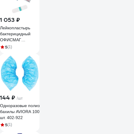
1 053 ₽
Лейкопластырь
бактерицидный
ОФИСМАГ
ВЕРОФАРМ,
5
(1)
2,5х7,2 см.
тканевая основа,
200 шт. 881180
144 ₽
/шт
Одноразовые полиэтиленовые
бахилы AVIORA 100
шт. 402-922
5
(1)