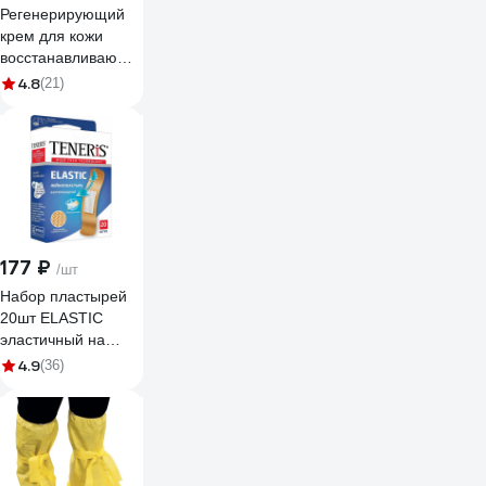
Регенерирующий
крем для кожи
восстанавливающего
действия Алфавит
4.8
(21)
Защиты 100 мл 255
177 ₽
/шт
Набор пластырей
20шт ELASTIC
эластичный на
тканевой основе
4.9
(36)
бактерицидный с
ионами серебра
TENERIS 630288