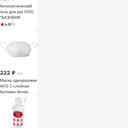
Антисептический
гель для рук ООО
"БАЗОВАЯ
ДЕЗИНФЕКЦИЯ"
4.8
(5)
Здравдез 1 л,
насос-дозатор
ЗДГ-573
222 ₽
/шт
Маска одноразовая
ACG 1-слойная
бытовая белая
(уп/5шт) 1015531