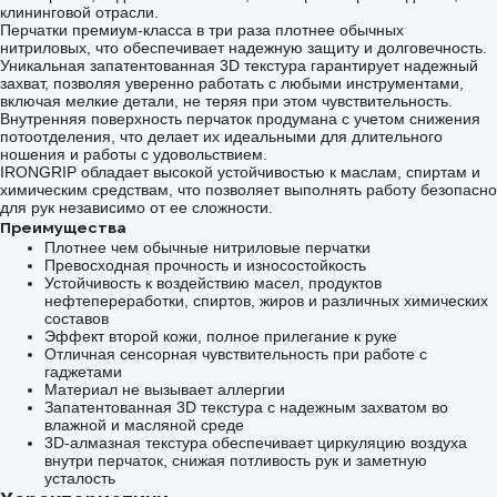
клининговой отрасли.
Перчатки премиум-класса в три раза плотнее обычных
нитриловых, что обеспечивает надежную защиту и долговечность.
Уникальная запатентованная 3D текстура гарантирует надежный
захват, позволяя уверенно работать с любыми инструментами,
включая мелкие детали, не теряя при этом чувствительность.
Внутренняя поверхность перчаток продумана с учетом снижения
потоотделения, что делает их идеальными для длительного
ношения и работы с удовольствием.
IRONGRIP обладает высокой устойчивостью к маслам, спиртам и
химическим средствам, что позволяет выполнять работу безопасно
для рук независимо от ее сложности.
Преимущества
Плотнее чем обычные нитриловые перчатки
Превосходная прочность и износостойкость
Устойчивость к воздействию масел, продуктов
нефтепереработки, спиртов, жиров и различных химических
составов
Эффект второй кожи, полное прилегание к руке
Отличная сенсорная чувствительность при работе с
гаджетами
Материал не вызывает аллергии
Запатентованная 3D текстура с надежным захватом во
влажной и масляной среде
3D-алмазная текстура обеспечивает циркуляцию воздуха
внутри перчаток, снижая потливость рук и заметную
усталость