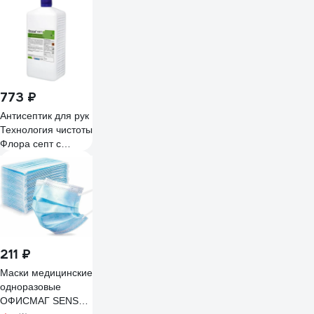
773 ₽
Антисептик для рук
Технология чистоты
Флора септ с
дозатором на
спиртовой основе,
обеззараживание
перчаток 1 л 131.1
211 ₽
Маски медицинские
одноразовые
ОФИСМАГ SENSE