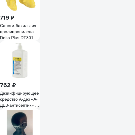
719 ₽
Сапоги-бахилы из
пролипропилена
Delta Plus DT301
DELTACHEM
DT301JA
762 ₽
Дезинфицирующее
средство А-дез «А-
ДЕЗ-антисептик» -
1 л (насос-дозатор)
АДАНТ02