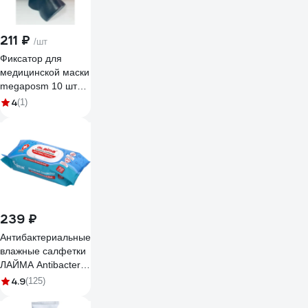
211 ₽
/шт
Фиксатор для
медицинской маски
megaposm 10 штук
в упаковке ФМ
4
(1)
02514
239 ₽
Антибактериальные
влажные салфетки
ЛАЙМА Antibacterial
72 шт, клапан
4.9
(125)
крышка 129997