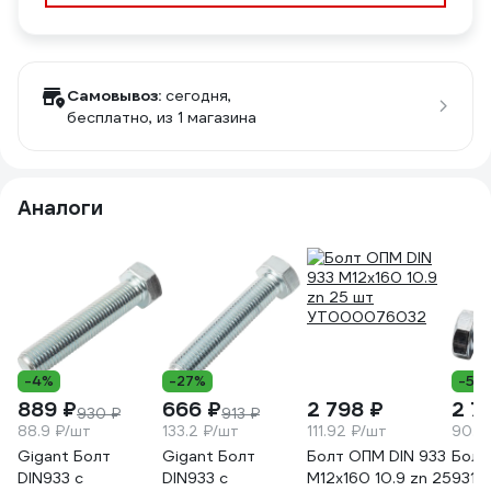
Самовывоз:
сегодня,
бесплатно
, из 1 магазина
Аналоги
-4%
-27%
-5%
889 ₽
666 ₽
2 798 ₽
2 7
930 ₽
913 ₽
88.9 ₽/шт
133.2 ₽/шт
111.92 ₽/шт
90.2
Gigant Болт
Gigant Болт
Болт ОПМ DIN 933
Болт 
DIN933 с
DIN933 с
М12х160 10.9 zn 25
931 М