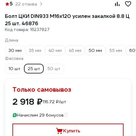
5
22 отзыва
Болт ЦКИ DIN933 М16х120 усилен закалкой 8.8 Ц
25 шт. 46876
Код товара: 16237827
Длина
30 мм
35 мм
40 мм
45 мм
50 мм
55 мм
60
Фасовка
10 шт
25 шт
50 шт
Только самовывоз
2 918 ₽
116.72 ₽/шт
Начислим 29 бонусов
Купить