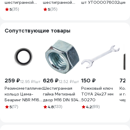
шестигранной
шестигранной
шт УТ000076032
цинк
головкой оцинк.
головкой оцинк.
468
5
(35)
5
(35)
М16x80 10 шт
М20x100 5 шт
124025
124029
Сопутствующие товары
259 ₽
626 ₽
150 ₽
726
12.95 ₽/шт
12.52 ₽/шт
Резинометаллическое
Шестигранная
Рожковый ключ
Колп
кольцо Цема-
гайка Метизный
TOYA 24х27 мм
и га
Беаринг NBR M16
двор M16 DIN 934,
50270
черн
16,7х24х1,5 мм, 20
50 шт.
24 мм
5
(17)
4.8
(133)
4.2
(89)
шт. USIT22920
4607159067517
009